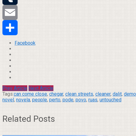
Tumblr
Email
Compartilhar
Facebook
Prev Article
Next Article
Tags:
can come close
,
chegar
,
clean streets
,
cleaner
,
dalit
,
demo
novel
,
novela
,
people
,
perto
,
pode
,
povo
,
ruas
,
untouched
Related Posts