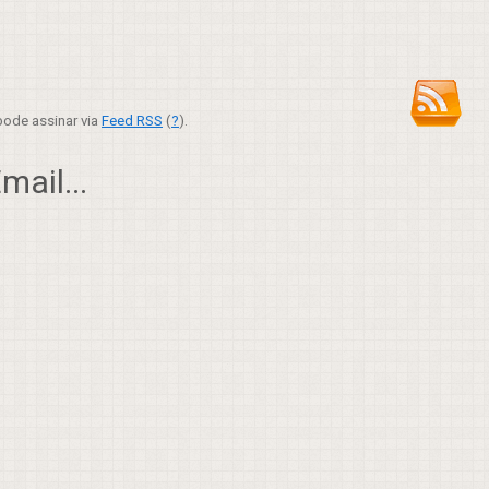
ode assinar via
Feed RSS
(
?
).
ail...