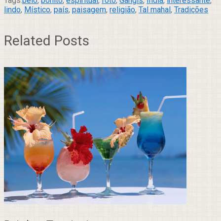
Tags:
belo
,
bonito
,
espiritual
,
foto
,
Gangis
,
Índia
,
interessante
,
lindo
,
Místico
,
país
,
paisagem
,
religião
,
Tal mahal
,
Tradições
Related Posts