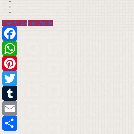
Prev Article
Next Article
Facebook
WhatsApp
Pinterest
Twitter
Tumblr
Email