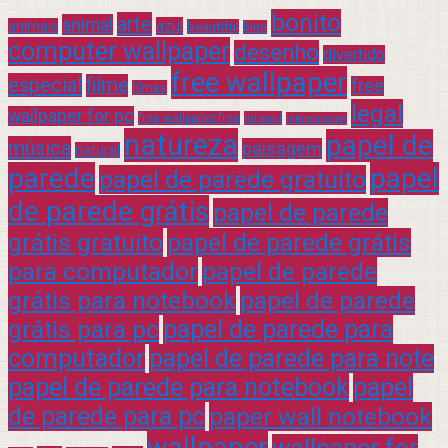
bonito
arte
animal
azul
animais
beautiful
blue
computer wallpaper
desenho
divertido
free wallpaper
especial
filme
free
filmes
legal
wallpaper for pc
free wallpaper free
infantil
interessante
natureza
papel de
música
paisagem
natural
parede
papel
papel de parede gratuito
de parede grátis
papel de parede
grátis gratuito
papel de parede grátis
para computador
papel de parede
grátis para notebook
papel de parede
grátis para pc
papel de parede para
computador
papel de parede para note
papel de parede para notebook
papel
de parede para pc
paper wall notebook
wallpaper