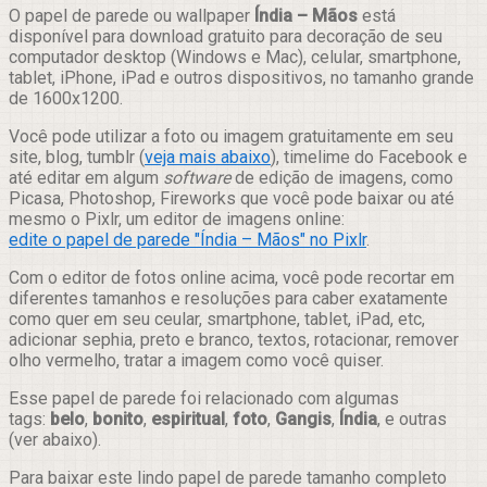
Compartilhar
O papel de parede ou wallpaper
Índia – Mãos
está
disponível para download gratuito para decoração de seu
computador desktop (Windows e Mac), celular, smartphone,
tablet, iPhone, iPad e outros dispositivos, no tamanho grande
de 1600x1200.
Você pode utilizar a foto ou imagem gratuitamente em seu
site, blog, tumblr (
veja mais abaixo
), timelime do Facebook e
até editar em algum
software
de edição de imagens, como
Picasa, Photoshop, Fireworks que você pode baixar ou até
mesmo o Pixlr, um editor de imagens online:
edite o papel de parede "Índia – Mãos" no Pixlr
.
Com o editor de fotos online acima, você pode recortar em
diferentes tamanhos e resoluções para caber exatamente
como quer em seu ceular, smartphone, tablet, iPad, etc,
adicionar sephia, preto e branco, textos, rotacionar, remover
olho vermelho, tratar a imagem como você quiser.
Esse papel de parede foi relacionado com algumas
tags:
belo
,
bonito
,
espiritual
,
foto
,
Gangis
,
Índia
, e outras
(ver abaixo).
Para baixar este lindo papel de parede tamanho completo