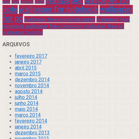
wallpaper for
rock
verde
praia
sucesso
note
wallpaper for notebook
wallpaper
for pc
wallpaper free notebook paper
wallpaper free
notebook wallpaper free computer wallpaper free pc
wallpaper to note
ARQUIVOS
fevereiro 2017
janeiro 2017
abril 2015
março 2015
dezembro 2014
novembro 2014
agosto 2014
julho 2014
junho 2014
maio 2014
março 2014
fevereiro 2014
janeiro 2014
dezembro 2013
novembro 2013