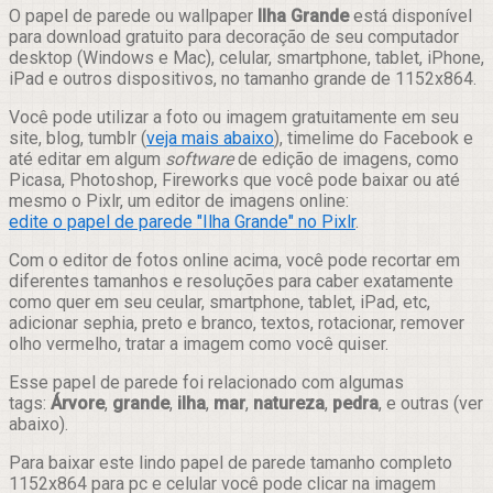
Compartilhar
O papel de parede ou wallpaper
Ilha Grande
está disponível
para download gratuito para decoração de seu computador
desktop (Windows e Mac), celular, smartphone, tablet, iPhone,
iPad e outros dispositivos, no tamanho grande de 1152x864.
Você pode utilizar a foto ou imagem gratuitamente em seu
site, blog, tumblr (
veja mais abaixo
), timelime do Facebook e
até editar em algum
software
de edição de imagens, como
Picasa, Photoshop, Fireworks que você pode baixar ou até
mesmo o Pixlr, um editor de imagens online:
edite o papel de parede "Ilha Grande" no Pixlr
.
Com o editor de fotos online acima, você pode recortar em
diferentes tamanhos e resoluções para caber exatamente
como quer em seu ceular, smartphone, tablet, iPad, etc,
adicionar sephia, preto e branco, textos, rotacionar, remover
olho vermelho, tratar a imagem como você quiser.
Esse papel de parede foi relacionado com algumas
tags:
Árvore
,
grande
,
ilha
,
mar
,
natureza
,
pedra
, e outras (ver
abaixo).
Para baixar este lindo papel de parede tamanho completo
1152x864 para pc e celular você pode clicar na imagem