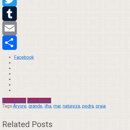
Twitter
Tumblr
Email
Compartilhar
Facebook
Prev Article
Next Article
Tags:
Árvore
,
grande
,
ilha
,
mar
,
natureza
,
pedra
,
praia
Related Posts