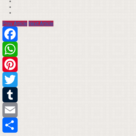
Prev Article
Next Article
Facebook
WhatsApp
Pinterest
Twitter
Tumblr
Email