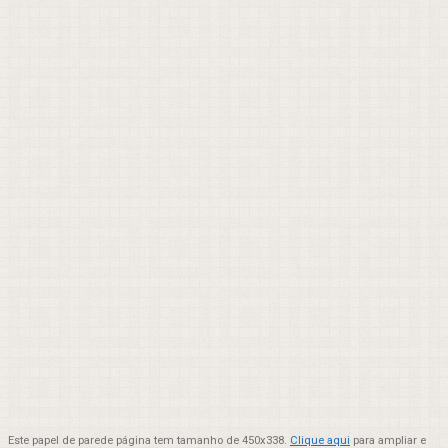
Este papel de parede página tem tamanho de 450x338.
Clique aqui
para ampliar e