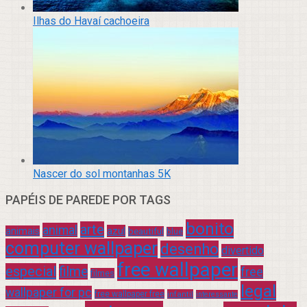
Ilhas do Havaí cachoeira
Nascer do sol montanhas 5K
PAPÉIS DE PAREDE POR TAGS
bonito
arte
animal
azul
animais
beautiful
blue
computer wallpaper
desenho
divertido
free wallpaper
especial
filme
free
filmes
legal
wallpaper for pc
free wallpaper free
infantil
interessante