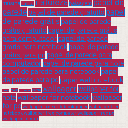
natureza
papel de
música
paisagem
natural
parede
papel
papel de parede gratuito
de parede grátis
papel de parede
grátis gratuito
papel de parede grátis
para computador
papel de parede
grátis para notebook
papel de parede
grátis para pc
papel de parede para
computador
papel de parede para note
papel de parede para notebook
papel
de parede para pc
paper wall notebook
wallpaper
wallpaper for
rock
verde
praia
sucesso
note
wallpaper for notebook
wallpaper
for pc
wallpaper free notebook paper
wallpaper free
notebook wallpaper free computer wallpaper free pc
wallpaper to note