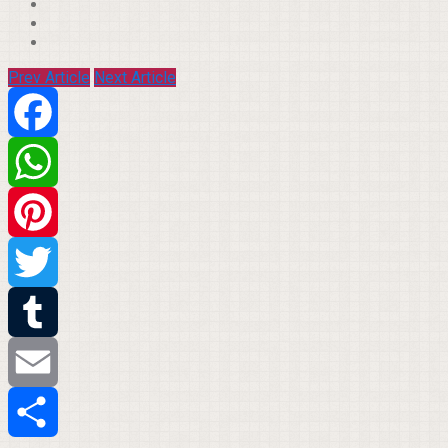
Prev Article
Next Article
Facebook
WhatsApp
Pinterest
Twitter
Tumblr
Email