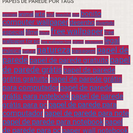
PAPÉIS DE PAREDE POR TAGS
bonito
arte
animal
azul
animais
beautiful
blue
computer wallpaper
desenho
divertido
free wallpaper
especial
filme
free
filmes
legal
wallpaper for pc
free wallpaper free
infantil
interessante
natureza
papel de
música
paisagem
natural
parede
papel
papel de parede gratuito
de parede grátis
papel de parede
grátis gratuito
papel de parede grátis
para computador
papel de parede
grátis para notebook
papel de parede
grátis para pc
papel de parede para
computador
papel de parede para note
papel de parede para notebook
papel
de parede para pc
paper wall notebook