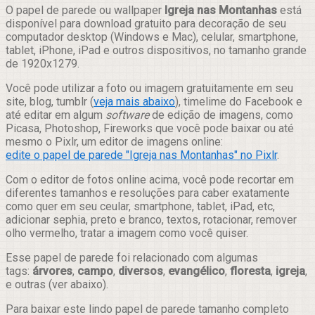
Compartilhar
O papel de parede ou wallpaper
Igreja nas Montanhas
está
disponível para download gratuito para decoração de seu
computador desktop (Windows e Mac), celular, smartphone,
tablet, iPhone, iPad e outros dispositivos, no tamanho grande
de 1920x1279.
Você pode utilizar a foto ou imagem gratuitamente em seu
site, blog, tumblr (
veja mais abaixo
), timelime do Facebook e
até editar em algum
software
de edição de imagens, como
Picasa, Photoshop, Fireworks que você pode baixar ou até
mesmo o Pixlr, um editor de imagens online:
edite o papel de parede "Igreja nas Montanhas" no Pixlr
.
Com o editor de fotos online acima, você pode recortar em
diferentes tamanhos e resoluções para caber exatamente
como quer em seu ceular, smartphone, tablet, iPad, etc,
adicionar sephia, preto e branco, textos, rotacionar, remover
olho vermelho, tratar a imagem como você quiser.
Esse papel de parede foi relacionado com algumas
tags:
árvores
,
campo
,
diversos
,
evangélico
,
floresta
,
igreja
,
e outras (ver abaixo).
Para baixar este lindo papel de parede tamanho completo