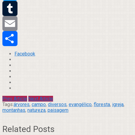
Twitter
Tumblr
Email
Compartilhar
Facebook
Prev Article
Next Article
Tags:
árvores
,
campo
,
diversos
,
evangélico
,
floresta
,
igreja
,
montanhas
,
natureza
,
paisagem
Related Posts