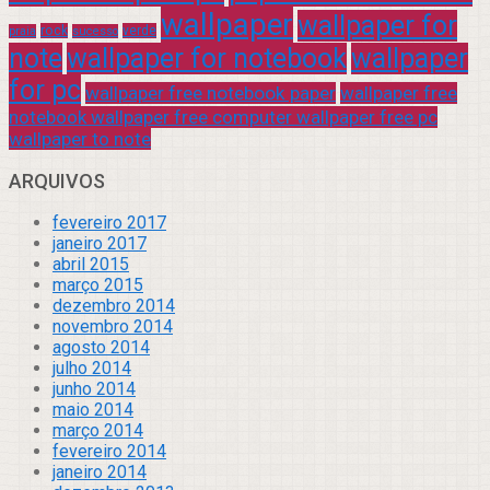
wallpaper
wallpaper for
rock
verde
praia
sucesso
note
wallpaper for notebook
wallpaper
for pc
wallpaper free notebook paper
wallpaper free
notebook wallpaper free computer wallpaper free pc
wallpaper to note
ARQUIVOS
fevereiro 2017
janeiro 2017
abril 2015
março 2015
dezembro 2014
novembro 2014
agosto 2014
julho 2014
junho 2014
maio 2014
março 2014
fevereiro 2014
janeiro 2014