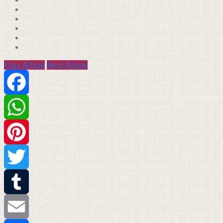
Prev Article
Next Article
Facebook
WhatsApp
Pinterest
Twitter
Tumblr