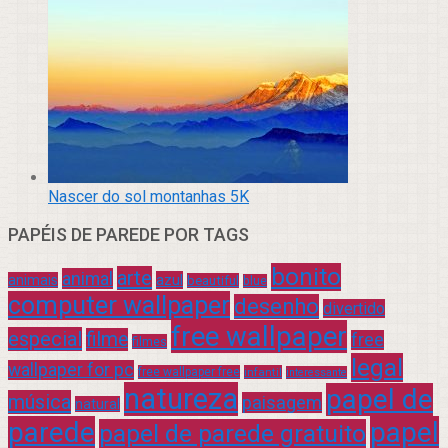
Nascer do sol montanhas 5K
PAPÉIS DE PAREDE POR TAGS
bonito
arte
animal
azul
animais
beautiful
blue
computer wallpaper
desenho
divertido
free wallpaper
especial
filme
free
filmes
legal
wallpaper for pc
free wallpaper free
infantil
interessante
natureza
papel de
música
paisagem
natural
parede
papel
papel de parede gratuito