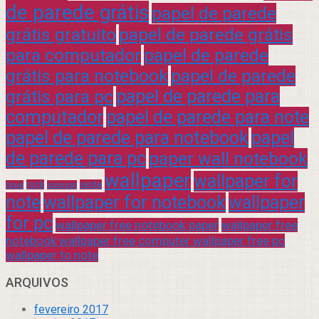
de parede grátis
papel de parede
grátis gratuito
papel de parede grátis
para computador
papel de parede
grátis para notebook
papel de parede
grátis para pc
papel de parede para
computador
papel de parede para note
papel de parede para notebook
papel
de parede para pc
paper wall notebook
wallpaper
wallpaper for
rock
verde
praia
sucesso
note
wallpaper for notebook
wallpaper
for pc
wallpaper free notebook paper
wallpaper free
notebook wallpaper free computer wallpaper free pc
wallpaper to note
ARQUIVOS
fevereiro 2017