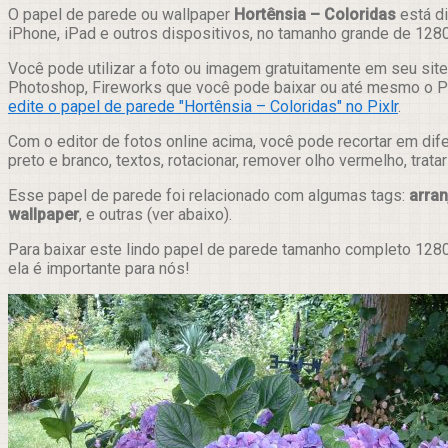
Compartilhar
O papel de parede ou wallpaper
Hortênsia – Coloridas
está di
iPhone, iPad e outros dispositivos, no tamanho grande de 128
Você pode utilizar a foto ou imagem gratuitamente em seu site,
Photoshop, Fireworks que você pode baixar ou até mesmo o Pix
edite o papel de parede "Hortênsia – Coloridas" no Pixlr
.
Com o editor de fotos online acima, você pode recortar em dif
preto e branco, textos, rotacionar, remover olho vermelho, trat
Esse papel de parede foi relacionado com algumas tags:
arran
wallpaper
, e outras (ver abaixo).
Para baixar este lindo papel de parede tamanho completo 1280
ela é importante para nós!