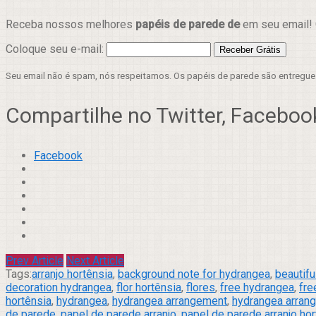
Receba nossos melhores
papéis de parede de
em seu email! 
Coloque seu e-mail:
Seu email não é spam, nós respeitamos. Os papéis de parede são entregu
Compartilhe no Twitter, Facebook
Facebook
Prev Article
Next Article
Tags:
arranjo hortênsia
,
background note for hydrangea
,
beautifu
decoration hydrangea
,
flor hortênsia
,
flores
,
free hydrangea
,
fre
hortênsia
,
hydrangea
,
hydrangea arrangement
,
hydrangea arran
de parede
,
papel de parede arranjo
,
papel de parede arranjo hor