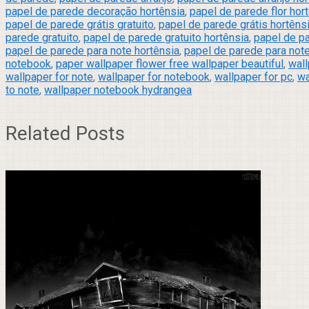
papel de parede decoração hortênsia
,
papel de parede flor hor
papel de parede grátis gratuito
,
papel de parede grátis hortêns
parede gratuito
,
papel de parede gratuito hortênsia
,
papel de p
papel de parede para note hortênsia
,
papel de parede para not
notebook
,
paper wallpaper flower free wallpaper beautiful
,
wall
wallpaper for note
,
wallpaper for notebook
,
wallpaper for pc
,
wa
to note
,
wallpaper notebook hydrangea
Related Posts