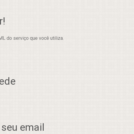
r!
L do serviço que você utiliza.
rede
 seu email