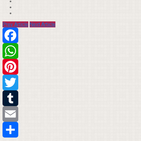
Prev Article
Next Article
Facebook
WhatsApp
Pinterest
Twitter
Tumblr
Email