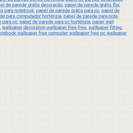
el de parede grátis decoração
,
papel de parede grátis flor
,
is para notebook
,
papel de parede grátis para pc
,
papel de
de para computador hortênsia
,
papel de parede para note
,
e para pc
,
papel de parede para pc hortênsia
,
paper wall
,
wallpaper decoration wallpaper free free
,
wallpaper fitting
,
otebook wallpaper free computer wallpaper free pc wallpaper