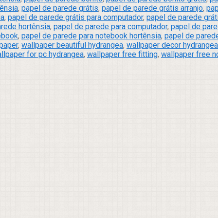
tênsia
,
papel de parede grátis
,
papel de parede grátis arranjo
,
pap
ia
,
papel de parede grátis para computador
,
papel de parede grát
arede hortênsia
,
papel de parede para computador
,
papel de pare
ebook
,
papel de parede para notebook hortênsia
,
papel de pared
paper
,
wallpaper beautiful hydrangea
,
wallpaper decor hydrangea
llpaper for pc hydrangea
,
wallpaper free fitting
,
wallpaper free n