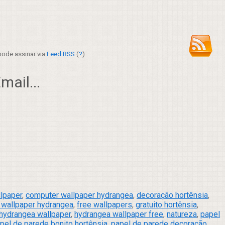
ode assinar via
Feed RSS
(
?
).
ail...
lpaper
,
computer wallpaper hydrangea
,
decoração hortênsia
,
 wallpaper hydrangea
,
free wallpapers
,
gratuito hortênsia
,
hydrangea wallpaper
,
hydrangea wallpaper free
,
natureza
,
papel
pel de parede bonito hortênsia
,
papel de parede decoração
,