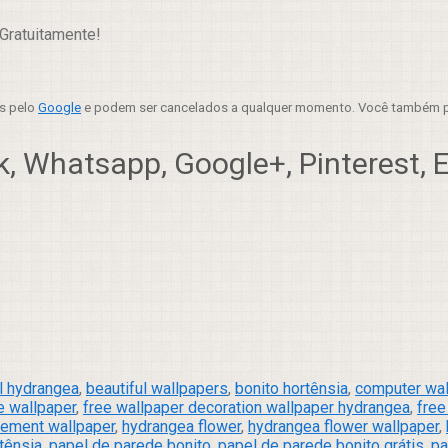
Gratuitamente!
es pelo
Google
e podem ser cancelados a qualquer momento. Você também p
, Whatsapp, Google+, Pinterest, Em
l hydrangea
,
beautiful wallpapers
,
bonito hortênsia
,
computer wal
e wallpaper
,
free wallpaper decoration wallpaper hydrangea
,
free
gement wallpaper
,
hydrangea flower
,
hydrangea flower wallpaper
,
tênsia
,
papel de parede bonito
,
papel de parede bonito grátis
,
pa