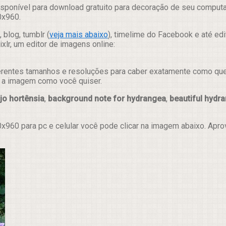
sponível para download gratuito para decoração de seu computad
0x960.
 blog, tumblr (
veja mais abaixo
), timelime do Facebook e até ed
lr, um editor de imagens online:
erentes tamanhos e resoluções para caber exatamente como quer e
ar a imagem como você quiser.
jo hortênsia
,
background note for hydrangea
,
beautiful hydr
x960 para pc e celular você pode clicar na imagem abaixo. Apr