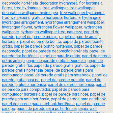
decoração hortênsia
,
decoration hydrangea
,
flor hortênsia
,
flores
,
free hydrangea
,
free wallpaper
,
free wallpaper
decoration wallpaper hydrangea
,
free wallpaper hydrangea
,
free wallpapers
,
gratuito hortênsia
,
hortênsia
,
hydrangea
,
hydrangea arrangement
,
hydrangea arrangement wallpaper
,
hydrangea flower
,
hydrangea flower wallpaper
,
hydrangea
wallpaper
,
hydrangea wallpaper free
,
natureza
,
papel de
parede
,
papel de parede arranjo
,
papel de parede arranjo
hortênsia
,
papel de parede bonito
,
papel de parede bonito
grátis
,
papel de parede bonito hortênsia
,
papel de parede
decoração
,
papel de parede decoração hortênsia
,
papel de
parede flor hortênsia
,
papel de parede grátis
,
papel de parede
grátis arranjo
,
papel de parede grátis decoração
,
papel de
parede grátis flor
,
papel de parede grátis gratuito
,
papel de
parede grátis hortênsia
,
papel de parede grátis para
computador
,
papel de parede grátis para notebook
,
papel de
parede grátis para pc
,
papel de parede gratuito
,
papel de
parede gratuito hortênsia
,
papel de parede hortênsia
,
papel
de parede para computador
,
papel de parede para
computador hortênsia
,
papel de parede para note
,
papel de
parede para note hortênsia
,
papel de parede para notebook
,
papel de parede para notebook hortênsia
,
papel de parede
para pc
,
papel de parede para pc hortênsia
,
paper wall