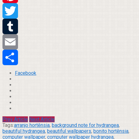
Pinterest
Twitter
Tumblr
Email
Compartilhar
Facebook
Prev Article
Next Article
Tags:
arranjo hortênsia
,
background note for hydrangea
,
beautiful hydrangea
,
beautiful wallpapers
,
bonito hortênsia
,
computer wallpaper
,
computer wallpaper hydrangea
,