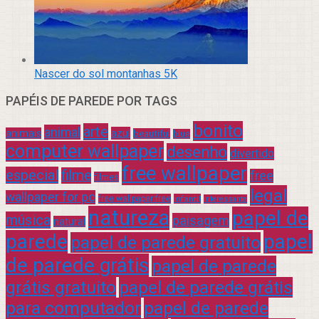
Nascer do sol montanhas 5K
PAPÉIS DE PAREDE POR TAGS
bonito
arte
animal
azul
animais
beautiful
blue
computer wallpaper
desenho
divertido
free wallpaper
especial
filme
free
filmes
legal
wallpaper for pc
free wallpaper free
infantil
interessante
natureza
papel de
música
paisagem
natural
parede
papel
papel de parede gratuito
de parede grátis
papel de parede
grátis gratuito
papel de parede grátis
para computador
papel de parede