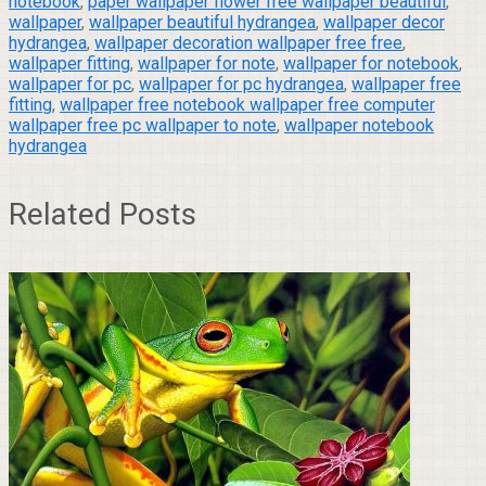
notebook
,
paper wallpaper flower free wallpaper beautiful
,
wallpaper
,
wallpaper beautiful hydrangea
,
wallpaper decor
hydrangea
,
wallpaper decoration wallpaper free free
,
wallpaper fitting
,
wallpaper for note
,
wallpaper for notebook
,
wallpaper for pc
,
wallpaper for pc hydrangea
,
wallpaper free
fitting
,
wallpaper free notebook wallpaper free computer
wallpaper free pc wallpaper to note
,
wallpaper notebook
hydrangea
Related Posts