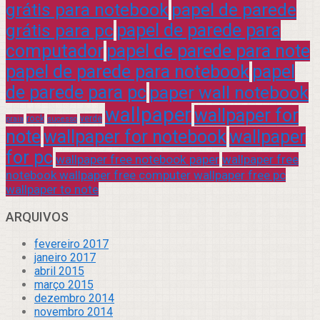
grátis para notebook
papel de parede
grátis para pc
papel de parede para
computador
papel de parede para note
papel de parede para notebook
papel
de parede para pc
paper wall notebook
wallpaper
wallpaper for
rock
verde
praia
sucesso
note
wallpaper for notebook
wallpaper
for pc
wallpaper free notebook paper
wallpaper free
notebook wallpaper free computer wallpaper free pc
wallpaper to note
ARQUIVOS
fevereiro 2017
janeiro 2017
abril 2015
março 2015
dezembro 2014
novembro 2014