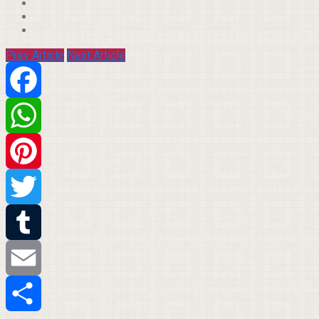
Prev Article
Next Article
Facebook
WhatsApp
Pinterest
Twitter
Tumblr
Email