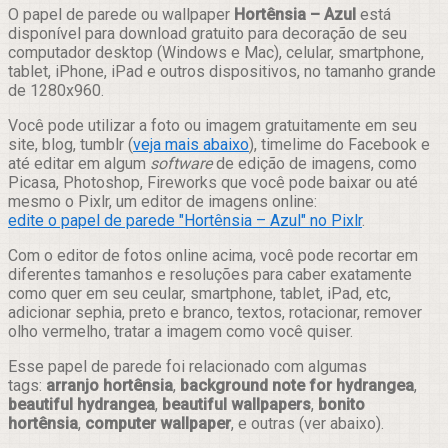
Compartilhar
O papel de parede ou wallpaper
Hortênsia – Azul
está
disponível para download gratuito para decoração de seu
computador desktop (Windows e Mac), celular, smartphone,
tablet, iPhone, iPad e outros dispositivos, no tamanho grande
de 1280x960.
Você pode utilizar a foto ou imagem gratuitamente em seu
site, blog, tumblr (
veja mais abaixo
), timelime do Facebook e
até editar em algum
software
de edição de imagens, como
Picasa, Photoshop, Fireworks que você pode baixar ou até
mesmo o Pixlr, um editor de imagens online:
edite o papel de parede "Hortênsia – Azul" no Pixlr
.
Com o editor de fotos online acima, você pode recortar em
diferentes tamanhos e resoluções para caber exatamente
como quer em seu ceular, smartphone, tablet, iPad, etc,
adicionar sephia, preto e branco, textos, rotacionar, remover
olho vermelho, tratar a imagem como você quiser.
Esse papel de parede foi relacionado com algumas
tags:
arranjo hortênsia
,
background note for hydrangea
,
beautiful hydrangea
,
beautiful wallpapers
,
bonito
hortênsia
,
computer wallpaper
, e outras (ver abaixo).