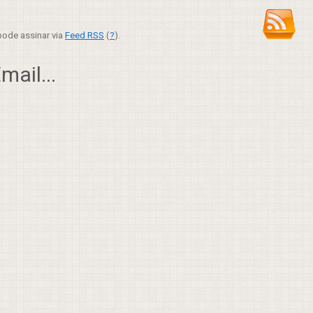
ode assinar via
Feed RSS
(
?
).
ail...