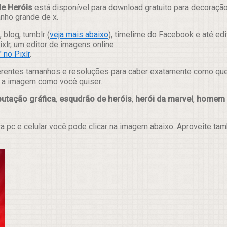
e Heróis
está disponível para download gratuito para decoraçã
anho grande de x.
 blog, tumblr (
veja mais abaixo
), timelime do Facebook e até ed
lr, um editor de imagens online:
 no Pixlr
.
erentes tamanhos e resoluções para caber exatamente como quer e
ar a imagem como você quiser.
utação gráfica
,
esqudrão de heróis
,
herói da marvel
,
homem 
ra pc e celular você pode clicar na imagem abaixo. Aproveite t