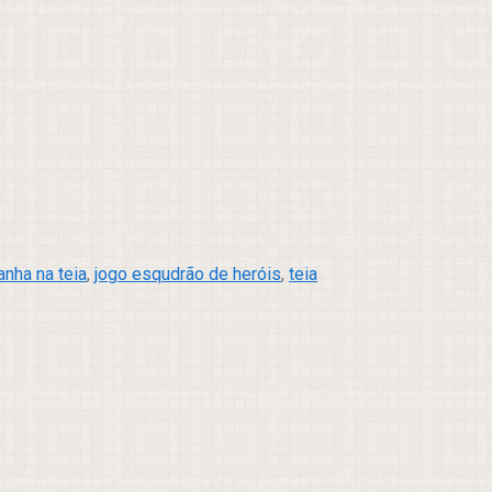
nha na teia
,
jogo esqudrão de heróis
,
teia