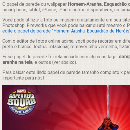
Compartilhar
O papel de parede ou wallpaper
Homem-Aranha, Esquadrão d
smartphone, tablet, iPhone, iPad e outros dispositivos, no tam
Você pode utilizar a foto ou imagem gratuitamente em seu site,
Photoshop, Fireworks que você pode baixar ou até mesmo o Pix
edite o papel de parede "Homem-Aranha, Esquadrão de Heróis"
Com o editor de fotos online acima, você pode recortar em dif
preto e branco, textos, rotacionar, remover olho vermelho, trat
Esse papel de parede foi relacionado com algumas tags:
comp
aranha na teia
, e outras (ver abaixo).
Para baixar este lindo papel de parede tamanho completo x pa
importante para nós!