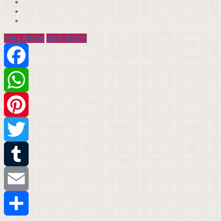
Prev Article
Next Article
Facebook
WhatsApp
Pinterest
Twitter
Tumblr
Email