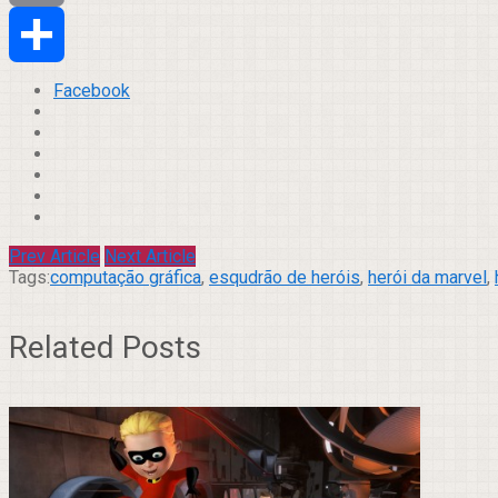
Email
Compartilhar
Facebook
Prev Article
Next Article
Tags:
computação gráfica
,
esqudrão de heróis
,
herói da marvel
,
Related Posts