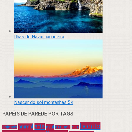
Ilhas do Havaí cachoeira
Nascer do sol montanhas 5K
PAPÉIS DE PAREDE POR TAGS
bonito
arte
animal
azul
animais
beautiful
blue