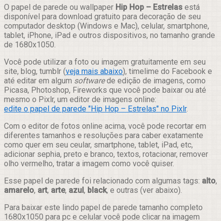
Compartilhar
O papel de parede ou wallpaper
Hip Hop – Estrelas
está
disponível para download gratuito para decoração de seu
computador desktop (Windows e Mac), celular, smartphone,
tablet, iPhone, iPad e outros dispositivos, no tamanho grande
de 1680x1050.
Você pode utilizar a foto ou imagem gratuitamente em seu
site, blog, tumblr (
veja mais abaixo
), timelime do Facebook e
até editar em algum
software
de edição de imagens, como
Picasa, Photoshop, Fireworks que você pode baixar ou até
mesmo o Pixlr, um editor de imagens online:
edite o papel de parede "Hip Hop – Estrelas" no Pixlr
.
Com o editor de fotos online acima, você pode recortar em
diferentes tamanhos e resoluções para caber exatamente
como quer em seu ceular, smartphone, tablet, iPad, etc,
adicionar sephia, preto e branco, textos, rotacionar, remover
olho vermelho, tratar a imagem como você quiser.
Esse papel de parede foi relacionado com algumas tags:
alto
,
amarelo
,
art
,
arte
,
azul
,
black
, e outras (ver abaixo).
Para baixar este lindo papel de parede tamanho completo
1680x1050 para pc e celular você pode clicar na imagem