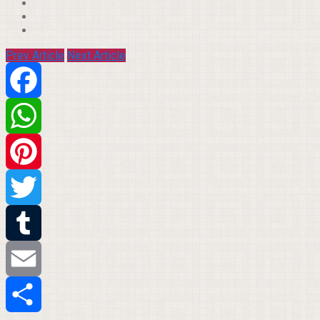
Prev Article
Next Article
Facebook
WhatsApp
Pinterest
Twitter
Tumblr
Email