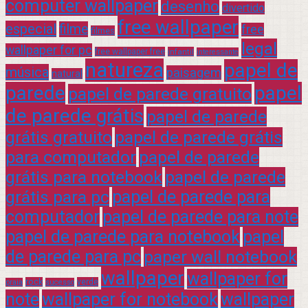
computer wallpaper
desenho
divertido
free wallpaper
especial
filme
free
filmes
legal
wallpaper for pc
free wallpaper free
infantil
interessante
natureza
papel de
música
paisagem
natural
parede
papel
papel de parede gratuito
de parede grátis
papel de parede
grátis gratuito
papel de parede grátis
para computador
papel de parede
grátis para notebook
papel de parede
grátis para pc
papel de parede para
computador
papel de parede para note
papel de parede para notebook
papel
de parede para pc
paper wall notebook
wallpaper
wallpaper for
rock
verde
praia
sucesso
note
wallpaper for notebook
wallpaper