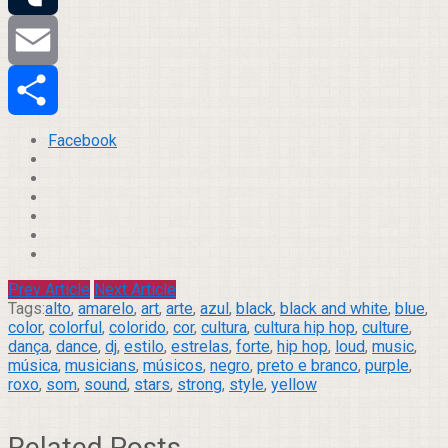
Tumblr
Email
Compartilhar
Facebook
Prev Article
Next Article
Tags:
alto
,
amarelo
,
art
,
arte
,
azul
,
black
,
black and white
,
blue
,
color
,
colorful
,
colorido
,
cor
,
cultura
,
cultura hip hop
,
culture
,
dança
,
dance
,
dj
,
estilo
,
estrelas
,
forte
,
hip hop
,
loud
,
music
,
música
,
musicians
,
músicos
,
negro
,
preto e branco
,
purple
,
roxo
,
som
,
sound
,
stars
,
strong
,
style
,
yellow
Related Posts