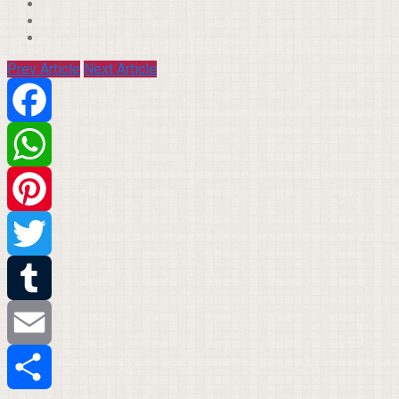
Prev Article
Next Article
Facebook
WhatsApp
Pinterest
Twitter
Tumblr
Email