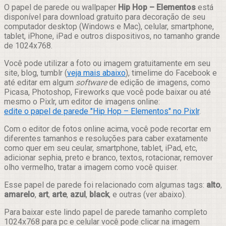
Compartilhar
O papel de parede ou wallpaper
Hip Hop – Elementos
está
disponível para download gratuito para decoração de seu
computador desktop (Windows e Mac), celular, smartphone,
tablet, iPhone, iPad e outros dispositivos, no tamanho grande
de 1024x768.
Você pode utilizar a foto ou imagem gratuitamente em seu
site, blog, tumblr (
veja mais abaixo
), timelime do Facebook e
até editar em algum
software
de edição de imagens, como
Picasa, Photoshop, Fireworks que você pode baixar ou até
mesmo o Pixlr, um editor de imagens online:
edite o papel de parede "Hip Hop – Elementos" no Pixlr
.
Com o editor de fotos online acima, você pode recortar em
diferentes tamanhos e resoluções para caber exatamente
como quer em seu ceular, smartphone, tablet, iPad, etc,
adicionar sephia, preto e branco, textos, rotacionar, remover
olho vermelho, tratar a imagem como você quiser.
Esse papel de parede foi relacionado com algumas tags:
alto
,
amarelo
,
art
,
arte
,
azul
,
black
, e outras (ver abaixo).
Para baixar este lindo papel de parede tamanho completo
1024x768 para pc e celular você pode clicar na imagem