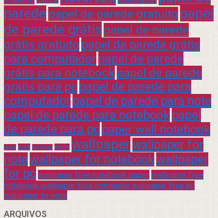
parede
papel
papel de parede gratuito
de parede grátis
papel de parede
grátis gratuito
papel de parede grátis
para computador
papel de parede
grátis para notebook
papel de parede
grátis para pc
papel de parede para
computador
papel de parede para note
papel de parede para notebook
papel
de parede para pc
paper wall notebook
wallpaper
wallpaper for
rock
verde
praia
sucesso
note
wallpaper for notebook
wallpaper
for pc
wallpaper free notebook paper
wallpaper free
notebook wallpaper free computer wallpaper free pc
wallpaper to note
ARQUIVOS