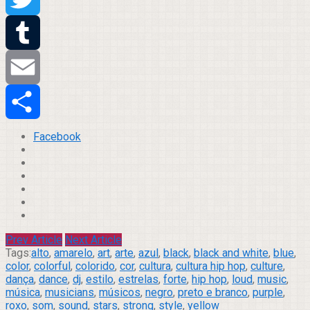
Twitter
Tumblr
Email
Compartilhar
Facebook
Prev Article
Next Article
Tags:
alto
,
amarelo
,
art
,
arte
,
azul
,
black
,
black and white
,
blue
,
color
,
colorful
,
colorido
,
cor
,
cultura
,
cultura hip hop
,
culture
,
dança
,
dance
,
dj
,
estilo
,
estrelas
,
forte
,
hip hop
,
loud
,
music
,
música
,
musicians
,
músicos
,
negro
,
preto e branco
,
purple
,
roxo
,
som
,
sound
,
stars
,
strong
,
style
,
yellow