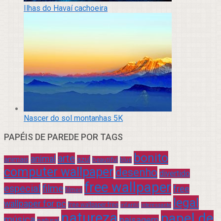
Ilhas do Havaí cachoeira
Nascer do sol montanhas 5K
PAPÉIS DE PAREDE POR TAGS
bonito
arte
animal
azul
animais
beautiful
blue
computer wallpaper
desenho
divertido
free wallpaper
especial
filme
free
filmes
legal
wallpaper for pc
free wallpaper free
infantil
interessante
natureza
papel de
música
paisagem
natural