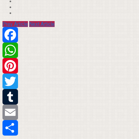
Prev Article
Next Article
Facebook
WhatsApp
Pinterest
Twitter
Tumblr
Email