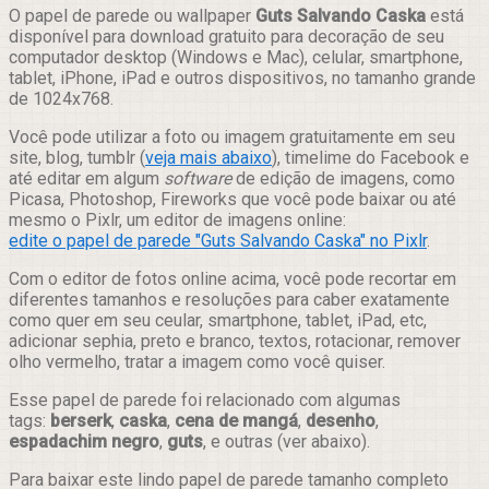
Compartilhar
O papel de parede ou wallpaper
Guts Salvando Caska
está
disponível para download gratuito para decoração de seu
computador desktop (Windows e Mac), celular, smartphone,
tablet, iPhone, iPad e outros dispositivos, no tamanho grande
de 1024x768.
Você pode utilizar a foto ou imagem gratuitamente em seu
site, blog, tumblr (
veja mais abaixo
), timelime do Facebook e
até editar em algum
software
de edição de imagens, como
Picasa, Photoshop, Fireworks que você pode baixar ou até
mesmo o Pixlr, um editor de imagens online:
edite o papel de parede "Guts Salvando Caska" no Pixlr
.
Com o editor de fotos online acima, você pode recortar em
diferentes tamanhos e resoluções para caber exatamente
como quer em seu ceular, smartphone, tablet, iPad, etc,
adicionar sephia, preto e branco, textos, rotacionar, remover
olho vermelho, tratar a imagem como você quiser.
Esse papel de parede foi relacionado com algumas
tags:
berserk
,
caska
,
cena de mangá
,
desenho
,
espadachim negro
,
guts
, e outras (ver abaixo).
Para baixar este lindo papel de parede tamanho completo