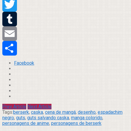
Pinterest
Twitter
Tumblr
Email
Compartilhar
Facebook
Prev Article
Next Article
Tags:
berserk
,
caska
,
cena de mangá
,
desenho
,
espadachim
negro
,
guts
,
guts salvando caska
,
manga colorido
,
personagens de anime
,
personagens de berserk