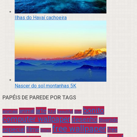
Ilhas do Havaí cachoeira
Nascer do sol montanhas 5K
PAPÉIS DE PAREDE POR TAGS
bonito
arte
animal
azul
animais
beautiful
blue
computer wallpaper
desenho
divertido
free wallpaper
especial
filme
free
filmes