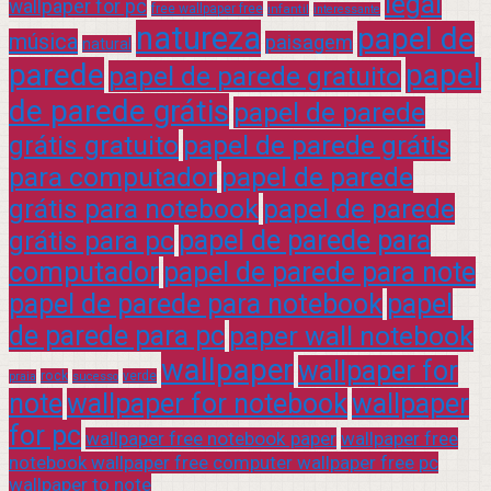
legal
wallpaper for pc
free wallpaper free
infantil
interessante
natureza
papel de
música
paisagem
natural
parede
papel
papel de parede gratuito
de parede grátis
papel de parede
grátis gratuito
papel de parede grátis
para computador
papel de parede
grátis para notebook
papel de parede
grátis para pc
papel de parede para
computador
papel de parede para note
papel de parede para notebook
papel
de parede para pc
paper wall notebook
wallpaper
wallpaper for
rock
verde
praia
sucesso
note
wallpaper for notebook
wallpaper
for pc
wallpaper free notebook paper
wallpaper free
notebook wallpaper free computer wallpaper free pc
wallpaper to note