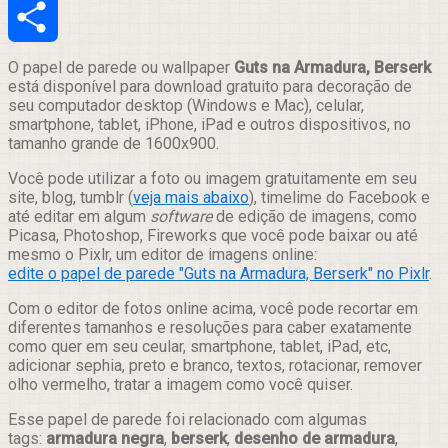
Email
Compartilhar
O papel de parede ou wallpaper
Guts na Armadura, Berserk
está disponível para download gratuito para decoração de
seu computador desktop (Windows e Mac), celular,
smartphone, tablet, iPhone, iPad e outros dispositivos, no
tamanho grande de 1600x900.
Você pode utilizar a foto ou imagem gratuitamente em seu
site, blog, tumblr (
veja mais abaixo
), timelime do Facebook e
até editar em algum
software
de edição de imagens, como
Picasa, Photoshop, Fireworks que você pode baixar ou até
mesmo o Pixlr, um editor de imagens online:
edite o papel de parede "Guts na Armadura, Berserk" no Pixlr
.
Com o editor de fotos online acima, você pode recortar em
diferentes tamanhos e resoluções para caber exatamente
como quer em seu ceular, smartphone, tablet, iPad, etc,
adicionar sephia, preto e branco, textos, rotacionar, remover
olho vermelho, tratar a imagem como você quiser.
Esse papel de parede foi relacionado com algumas
tags:
armadura negra
,
berserk
,
desenho de armadura
,