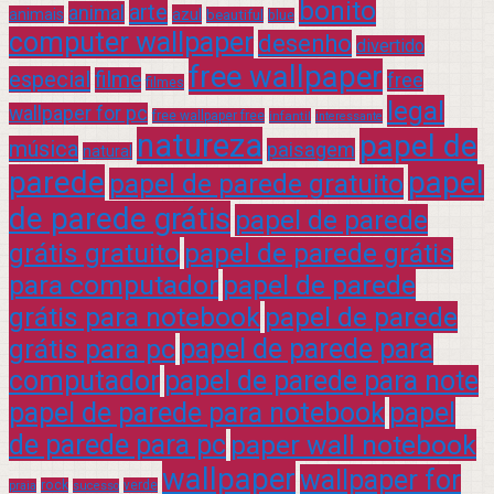
bonito
arte
animal
azul
animais
beautiful
blue
computer wallpaper
desenho
divertido
free wallpaper
especial
filme
free
filmes
legal
wallpaper for pc
free wallpaper free
infantil
interessante
natureza
papel de
música
paisagem
natural
parede
papel
papel de parede gratuito
de parede grátis
papel de parede
grátis gratuito
papel de parede grátis
para computador
papel de parede
grátis para notebook
papel de parede
grátis para pc
papel de parede para
computador
papel de parede para note
papel de parede para notebook
papel
de parede para pc
paper wall notebook
wallpaper
wallpaper for
rock
verde
praia
sucesso