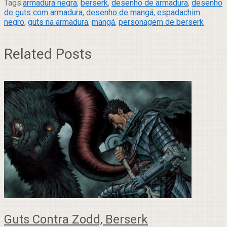
Tags:
armadura negra
,
berserk
,
desenho de armadura
,
desenho
de guts com armadura
,
desenho de mangá
,
espadachim
negro
,
guts na armadura
,
mangá
,
personagem de berserk
Related Posts
Guts Contra Zodd, Berserk