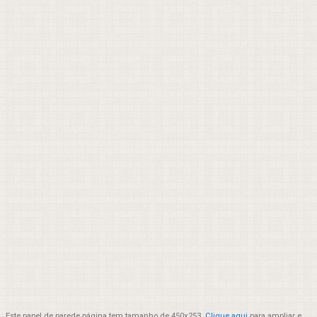
Este papel de parede página tem tamanho de 450x253.
Clique aqui
para ampliar e