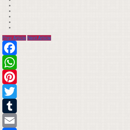
Prev Article
Next Article
Facebook
WhatsApp
Pinterest
Twitter
Tumblr