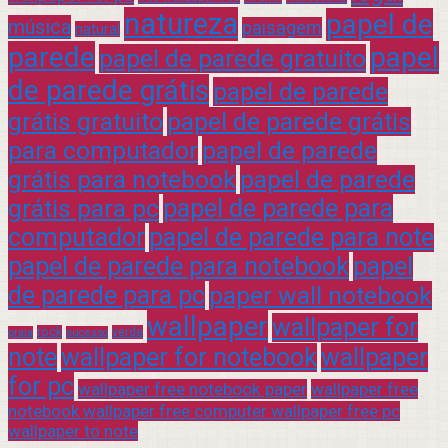
natureza
papel de
música
paisagem
natural
parede
papel
papel de parede gratuito
de parede grátis
papel de parede
grátis gratuito
papel de parede grátis
para computador
papel de parede
grátis para notebook
papel de parede
grátis para pc
papel de parede para
computador
papel de parede para note
papel de parede para notebook
papel
de parede para pc
paper wall notebook
wallpaper
wallpaper for
rock
verde
praia
sucesso
note
wallpaper for notebook
wallpaper
for pc
wallpaper free notebook paper
wallpaper free
notebook wallpaper free computer wallpaper free pc
wallpaper to note