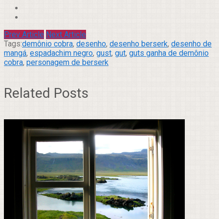
Prev Article
Next Article
Tags:
demônio cobra
,
desenho
,
desenho berserk
,
desenho de
mangá
,
espadachim negro
,
gust
,
gut
,
guts ganha de demônio
cobra
,
personagem de berserk
Related Posts