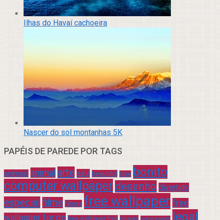
Ilhas do Havaí cachoeira
Nascer do sol montanhas 5K
PAPÉIS DE PAREDE POR TAGS
bonito
arte
animal
azul
animais
beautiful
blue
computer wallpaper
desenho
divertido
free wallpaper
especial
filme
free
filmes
legal
wallpaper for pc
free wallpaper free
infantil
interessante