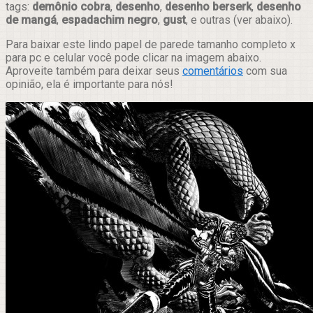
tags:
demônio cobra
,
desenho
,
desenho berserk
,
desenho
de mangá
,
espadachim negro
,
gust
, e outras (ver abaixo).
Para baixar este lindo papel de parede tamanho completo x
para pc e celular você pode clicar na imagem abaixo.
Aproveite também para deixar seus
comentários
com sua
opinião, ela é importante para nós!