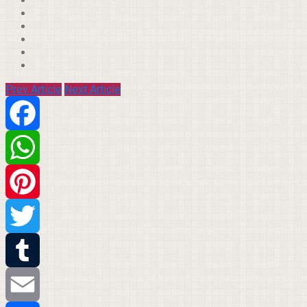
Prev Article
Next Article
Facebook
WhatsApp
Pinterest
Twitter
Tumblr