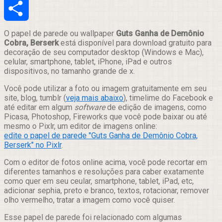
Email
Compartilhar
O papel de parede ou wallpaper
Guts Ganha de Demônio
Cobra, Berserk
está disponível para download gratuito para
decoração de seu computador desktop (Windows e Mac),
celular, smartphone, tablet, iPhone, iPad e outros
dispositivos, no tamanho grande de x.
Você pode utilizar a foto ou imagem gratuitamente em seu
site, blog, tumblr (
veja mais abaixo
), timelime do Facebook e
até editar em algum
software
de edição de imagens, como
Picasa, Photoshop, Fireworks que você pode baixar ou até
mesmo o Pixlr, um editor de imagens online:
edite o papel de parede "Guts Ganha de Demônio Cobra,
Berserk" no Pixlr
.
Com o editor de fotos online acima, você pode recortar em
diferentes tamanhos e resoluções para caber exatamente
como quer em seu ceular, smartphone, tablet, iPad, etc,
adicionar sephia, preto e branco, textos, rotacionar, remover
olho vermelho, tratar a imagem como você quiser.
Esse papel de parede foi relacionado com algumas