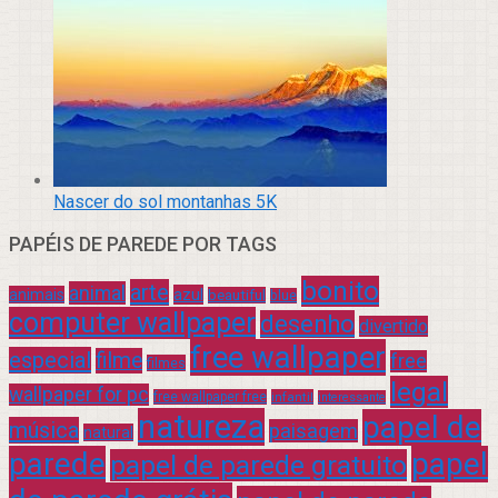
Nascer do sol montanhas 5K
PAPÉIS DE PAREDE POR TAGS
bonito
arte
animal
azul
animais
beautiful
blue
computer wallpaper
desenho
divertido
free wallpaper
especial
filme
free
filmes
legal
wallpaper for pc
free wallpaper free
infantil
interessante
natureza
papel de
música
paisagem
natural
parede
papel
papel de parede gratuito