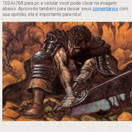
1024x768 para pc e celular você pode clicar na imagem
abaixo. Aproveite também para deixar seus
comentários
com
sua opinião, ela é importante para nós!