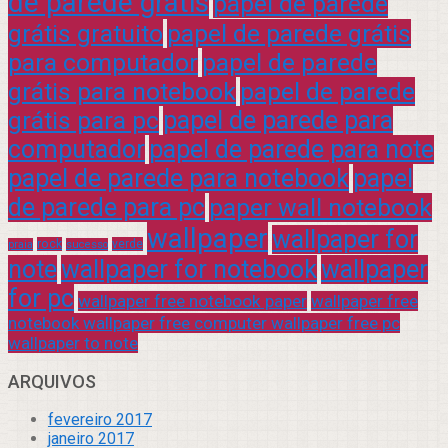
de parede grátis
papel de parede
grátis gratuito
papel de parede grátis
para computador
papel de parede
grátis para notebook
papel de parede
grátis para pc
papel de parede para
computador
papel de parede para note
papel de parede para notebook
papel
de parede para pc
paper wall notebook
wallpaper
wallpaper for
rock
verde
praia
sucesso
note
wallpaper for notebook
wallpaper
for pc
wallpaper free notebook paper
wallpaper free
notebook wallpaper free computer wallpaper free pc
wallpaper to note
ARQUIVOS
fevereiro 2017
janeiro 2017