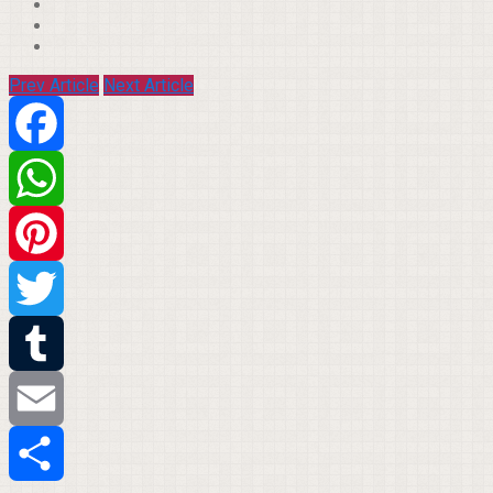
Prev Article
Next Article
Facebook
WhatsApp
Pinterest
Twitter
Tumblr
Email