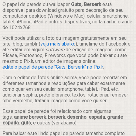
Compartilhar
O papel de parede ou wallpaper
Guts, Berserk
está
disponível para download gratuito para decoração de seu
computador desktop (Windows e Mac), celular, smartphone,
tablet, iPhone, iPad e outros dispositivos, no tamanho grande
de 1024x768.
Você pode utilizar a foto ou imagem gratuitamente em seu
site, blog, tumblr (
veja mais abaixo
), timelime do Facebook e
até editar em algum
software
de edição de imagens, como
Picasa, Photoshop, Fireworks que você pode baixar ou até
mesmo o Pixlr, um editor de imagens online:
edite o papel de parede "Guts, Berserk" no Pixlr
.
Com o editor de fotos online acima, você pode recortar em
diferentes tamanhos e resoluções para caber exatamente
como quer em seu ceular, smartphone, tablet, iPad, etc,
adicionar sephia, preto e branco, textos, rotacionar, remover
olho vermelho, tratar a imagem como você quiser.
Esse papel de parede foi relacionado com algumas
tags:
anime berserk
,
berserk
,
desenho
,
espada
,
grande
espada
,
guts
, e outras (ver abaixo).
Para baixar este lindo papel de parede tamanho completo