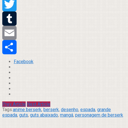
Pinterest
Twitter
Tumblr
Email
Compartilhar
Facebook
Prev Article
Next Article
Tags:
anime berserk
,
berserk
,
desenho
,
espada
,
grande
espada
,
guts
,
guts abaixado
,
mangá
,
personagem de berserk