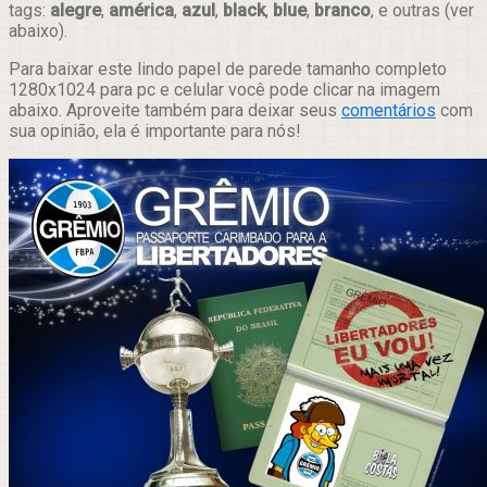
tags:
alegre
,
américa
,
azul
,
black
,
blue
,
branco
, e outras (ver
abaixo).
Para baixar este lindo papel de parede tamanho completo
1280x1024 para pc e celular você pode clicar na imagem
abaixo. Aproveite também para deixar seus
comentários
com
sua opinião, ela é importante para nós!