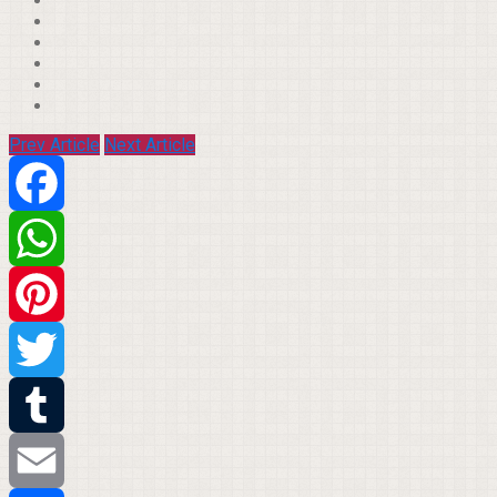
Prev Article
Next Article
Facebook
WhatsApp
Pinterest
Twitter
Tumblr