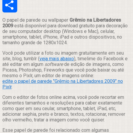
Email
Compartilhar
O papel de parede ou wallpaper
Grêmio na Libertadores
2009
está disponível para download gratuito para decoração
de seu computador desktop (Windows e Mac), celular,
smartphone, tablet, iPhone, iPad e outros dispositivos, no
tamanho grande de 1280x1024.
Você pode utilizar a foto ou imagem gratuitamente em seu
site, blog, tumblr (
veja mais abaixo
), timelime do Facebook e
até editar em algum
software
de edição de imagens, como
Picasa, Photoshop, Fireworks que você pode baixar ou até
mesmo o Pixlr, um editor de imagens online:
edite o papel de parede "Grêmio na Libertadores 2009" no
Pixlr
.
Com o editor de fotos online acima, você pode recortar em
diferentes tamanhos e resoluções para caber exatamente
como quer em seu ceular, smartphone, tablet, iPad, etc,
adicionar sephia, preto e branco, textos, rotacionar, remover
olho vermelho, tratar a imagem como você quiser.
Esse papel de parede foi relacionado com algumas