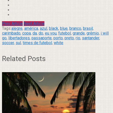
Prev Article
Next Article
Tags:
alegre
,
américa
,
azul
,
black
,
blue
,
branco
,
brasil
,
carimbado
,
copa
,
da
,
do
,
eu vou
,
futebol
,
grande
,
grêmio
,
i will
go
,
libertadores
,
passaporte
,
porto
,
preto
,
rio
,
santander
,
soccer
,
sul
,
times de futebol
,
white
Related Posts