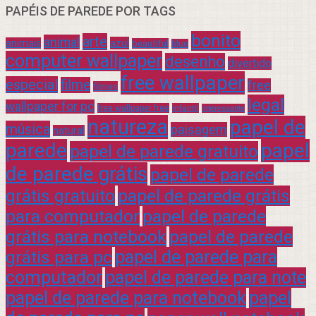
PAPÉIS DE PAREDE POR TAGS
bonito
arte
animal
azul
animais
beautiful
blue
computer wallpaper
desenho
divertido
free wallpaper
especial
filme
free
filmes
legal
wallpaper for pc
free wallpaper free
infantil
interessante
natureza
papel de
música
paisagem
natural
parede
papel
papel de parede gratuito
de parede grátis
papel de parede
grátis gratuito
papel de parede grátis
para computador
papel de parede
grátis para notebook
papel de parede
grátis para pc
papel de parede para
computador
papel de parede para note
papel de parede para notebook
papel