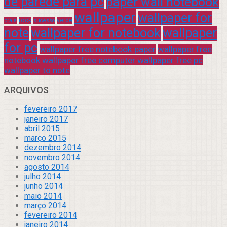
de parede para pc
paper wall notebook
wallpaper
wallpaper for
rock
verde
praia
sucesso
note
wallpaper for notebook
wallpaper
for pc
wallpaper free notebook paper
wallpaper free
notebook wallpaper free computer wallpaper free pc
wallpaper to note
ARQUIVOS
fevereiro 2017
janeiro 2017
abril 2015
março 2015
dezembro 2014
novembro 2014
agosto 2014
julho 2014
junho 2014
maio 2014
março 2014
fevereiro 2014
janeiro 2014