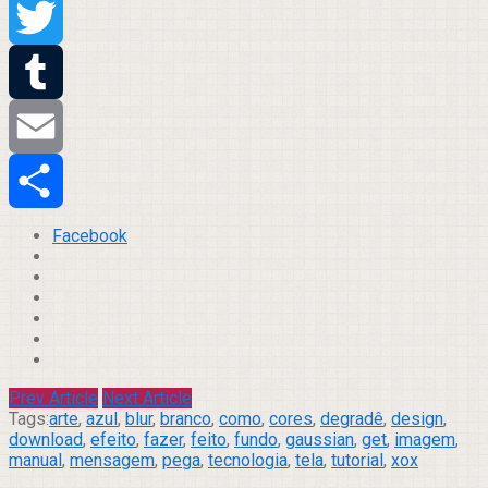
Pinterest
Twitter
Tumblr
Email
Compartilhar
Facebook
Prev Article
Next Article
Tags:
arte
,
azul
,
blur
,
branco
,
como
,
cores
,
degradê
,
design
,
download
,
efeito
,
fazer
,
feito
,
fundo
,
gaussian
,
get
,
imagem
,
manual
,
mensagem
,
pega
,
tecnologia
,
tela
,
tutorial
,
xox