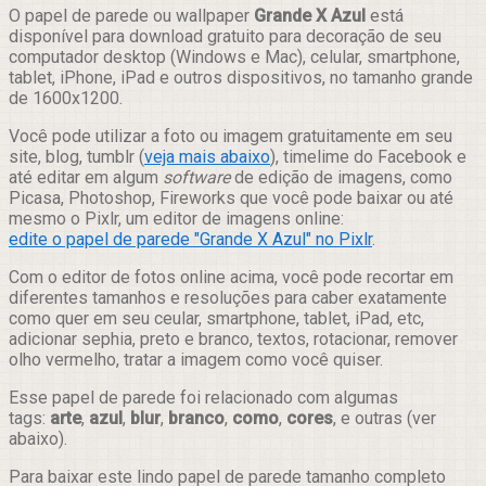
Compartilhar
O papel de parede ou wallpaper
Grande X Azul
está
disponível para download gratuito para decoração de seu
computador desktop (Windows e Mac), celular, smartphone,
tablet, iPhone, iPad e outros dispositivos, no tamanho grande
de 1600x1200.
Você pode utilizar a foto ou imagem gratuitamente em seu
site, blog, tumblr (
veja mais abaixo
), timelime do Facebook e
até editar em algum
software
de edição de imagens, como
Picasa, Photoshop, Fireworks que você pode baixar ou até
mesmo o Pixlr, um editor de imagens online:
edite o papel de parede "Grande X Azul" no Pixlr
.
Com o editor de fotos online acima, você pode recortar em
diferentes tamanhos e resoluções para caber exatamente
como quer em seu ceular, smartphone, tablet, iPad, etc,
adicionar sephia, preto e branco, textos, rotacionar, remover
olho vermelho, tratar a imagem como você quiser.
Esse papel de parede foi relacionado com algumas
tags:
arte
,
azul
,
blur
,
branco
,
como
,
cores
, e outras (ver
abaixo).
Para baixar este lindo papel de parede tamanho completo