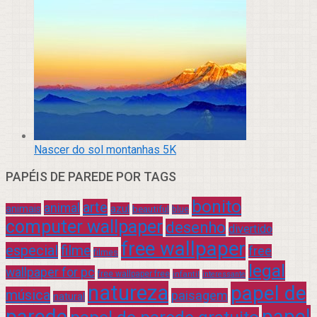
Nascer do sol montanhas 5K
PAPÉIS DE PAREDE POR TAGS
bonito
arte
animal
azul
animais
beautiful
blue
computer wallpaper
desenho
divertido
free wallpaper
especial
filme
free
filmes
legal
wallpaper for pc
free wallpaper free
infantil
interessante
natureza
papel de
música
paisagem
natural
parede
papel