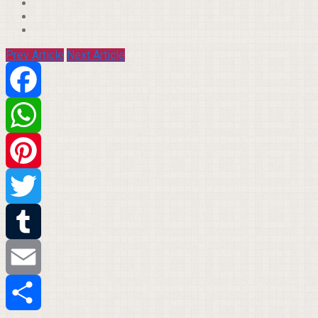
Prev Article
Next Article
Facebook
WhatsApp
Pinterest
Twitter
Tumblr
Email