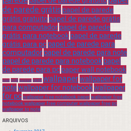
papel de parede gratuito
de parede grátis
papel de parede
grátis gratuito
papel de parede grátis
para computador
papel de parede
grátis para notebook
papel de parede
grátis para pc
papel de parede para
computador
papel de parede para note
papel de parede para notebook
papel
de parede para pc
paper wall notebook
wallpaper
wallpaper for
rock
verde
praia
sucesso
note
wallpaper for notebook
wallpaper
for pc
wallpaper free notebook paper
wallpaper free
notebook wallpaper free computer wallpaper free pc
wallpaper to note
ARQUIVOS