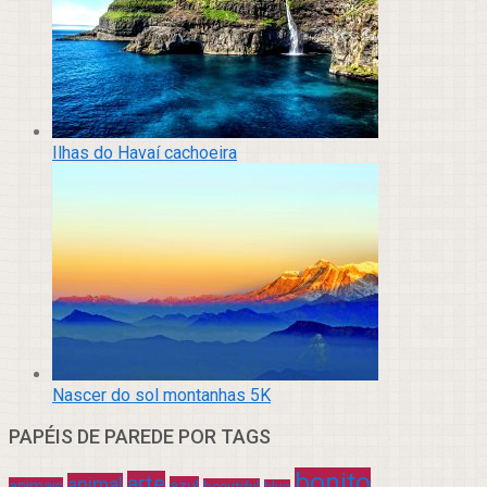
Ilhas do Havaí cachoeira
Nascer do sol montanhas 5K
PAPÉIS DE PAREDE POR TAGS
bonito
arte
animal
azul
animais
beautiful
blue