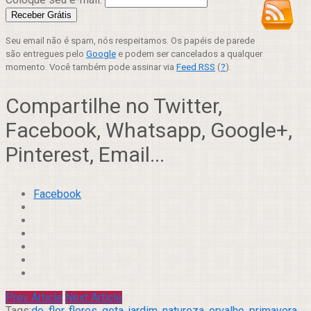
Seu email não é spam, nós respeitamos. Os papéis de parede
são entregues pelo
Google
e podem ser cancelados a qualquer
momento. Você também pode assinar via
Feed RSS
(
?
).
Compartilhe no Twitter,
Facebook, Whatsapp, Google+,
Pinterest, Email...
Facebook
Prev Article
Next Article
Tags:
de
,
flor
,
flores
,
gota
,
jardim
,
natureza
,
orvalho
,
primavera