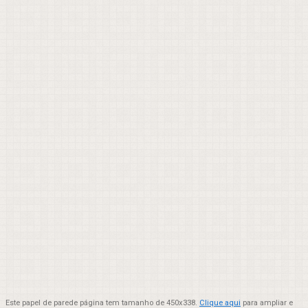
Este papel de parede página tem tamanho de 450x338.
Clique aqui
para ampliar e