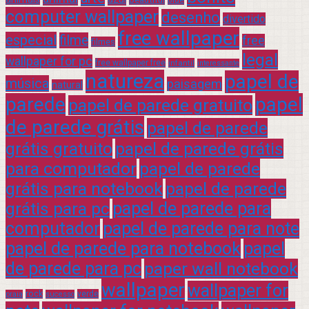
computer wallpaper
desenho
divertido
free wallpaper
especial
filme
free
filmes
legal
wallpaper for pc
free wallpaper free
infantil
interessante
natureza
papel de
música
paisagem
natural
parede
papel
papel de parede gratuito
de parede grátis
papel de parede
grátis gratuito
papel de parede grátis
para computador
papel de parede
grátis para notebook
papel de parede
grátis para pc
papel de parede para
computador
papel de parede para note
papel de parede para notebook
papel
de parede para pc
paper wall notebook
wallpaper
wallpaper for
rock
verde
praia
sucesso