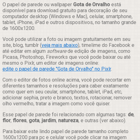
Compartilhar
O papel de parede ou wallpaper
Gota de Orvalho
está
disponível para download gratuito para decoração de seu
computador desktop (Windows e Mac), celular, smartphone,
tablet, iPhone, iPad e outros dispositivos, no tamanho grande
de 1600x1200.
Você pode utilizar a foto ou imagem gratuitamente em seu
site, blog, tumblr (
veja mais abaixo
), timelime do Facebook e
até editar em algum
software
de edição de imagens, como
Picasa, Photoshop, Fireworks que você pode baixar ou até
mesmo o Pixlr, um editor de imagens online:
edite o papel de parede "Gota de Orvalho" no Pixlr
.
Com o editor de fotos online acima, você pode recortar em
diferentes tamanhos e resoluções para caber exatamente
como quer em seu ceular, smartphone, tablet, iPad, etc,
adicionar sephia, preto e branco, textos, rotacionar, remover
olho vermelho, tratar a imagem como você quiser.
Esse papel de parede foi relacionado com algumas tags:
de
,
flor
,
flores
,
gota
,
jardim
,
natureza
, e outras (ver abaixo).
Para baixar este lindo papel de parede tamanho completo
1600x1200 para pc e celular você pode clicar na imagem