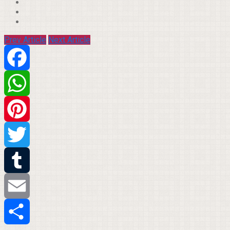
Prev Article
Next Article
Facebook
WhatsApp
Pinterest
Twitter
Tumblr
Email