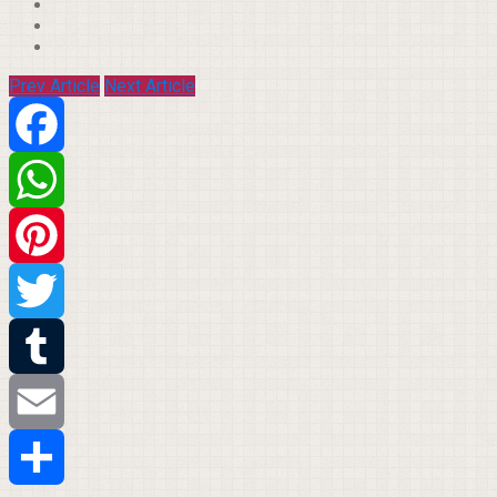
Prev Article
Next Article
Facebook
WhatsApp
Pinterest
Twitter
Tumblr
Email