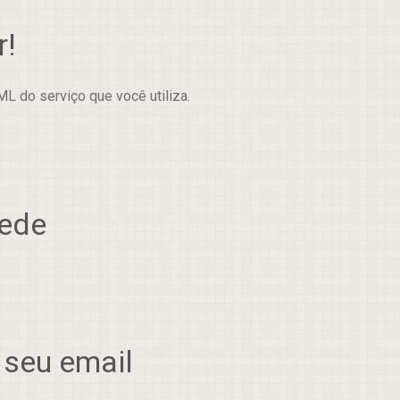
r!
L do serviço que você utiliza.
rede
 seu email