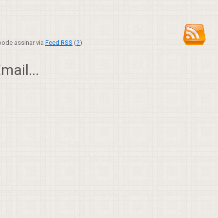
ode assinar via
Feed RSS
(
?
).
ail...