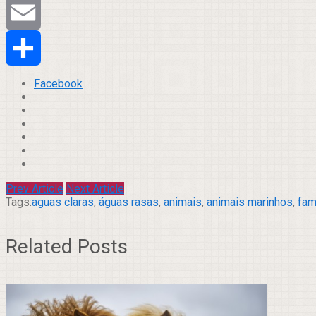
Tumblr
Email
Compartilhar
Facebook
Prev Article
Next Article
Tags:
aguas claras
,
águas rasas
,
animais
,
animais marinhos
,
fam
Related Posts