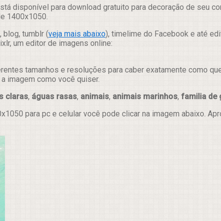
stá disponível para download gratuito para decoração de seu c
 de 1400x1050.
 blog, tumblr (
veja mais abaixo
), timelime do Facebook e até ed
lr, um editor de imagens online:
erentes tamanhos e resoluções para caber exatamente como quer e
ar a imagem como você quiser.
s claras
,
águas rasas
,
animais
,
animais marinhos
,
familia de 
x1050 para pc e celular você pode clicar na imagem abaixo. Ap