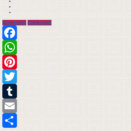
Prev Article
Next Article
Facebook
WhatsApp
Pinterest
Twitter
Tumblr
Email