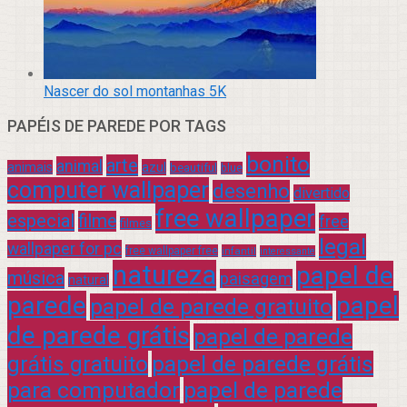
Nascer do sol montanhas 5K
PAPÉIS DE PAREDE POR TAGS
bonito
arte
animal
azul
animais
beautiful
blue
computer wallpaper
desenho
divertido
free wallpaper
especial
filme
free
filmes
legal
wallpaper for pc
free wallpaper free
infantil
interessante
natureza
papel de
música
paisagem
natural
parede
papel
papel de parede gratuito
de parede grátis
papel de parede
grátis gratuito
papel de parede grátis
para computador
papel de parede