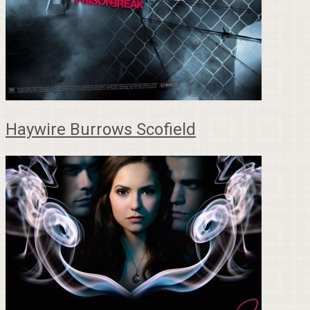
Haywire Burrows Scofield