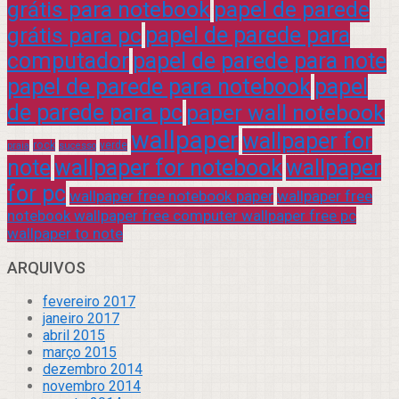
grátis para notebook
papel de parede
grátis para pc
papel de parede para
computador
papel de parede para note
papel de parede para notebook
papel
de parede para pc
paper wall notebook
wallpaper
wallpaper for
rock
verde
praia
sucesso
note
wallpaper for notebook
wallpaper
for pc
wallpaper free notebook paper
wallpaper free
notebook wallpaper free computer wallpaper free pc
wallpaper to note
ARQUIVOS
fevereiro 2017
janeiro 2017
abril 2015
março 2015
dezembro 2014
novembro 2014