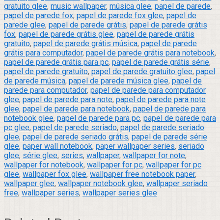
gratuito glee
,
music wallpaper
,
música glee
,
papel de parede
,
papel de parede fox
,
papel de parede fox glee
,
papel de
parede glee
,
papel de parede grátis
,
papel de parede grátis
fox
,
papel de parede grátis glee
,
papel de parede grátis
gratuito
,
papel de parede grátis música
,
papel de parede
grátis para computador
,
papel de parede grátis para notebook
,
papel de parede grátis para pc
,
papel de parede grátis série
,
papel de parede gratuito
,
papel de parede gratuito glee
,
papel
de parede música
,
papel de parede música glee
,
papel de
parede para computador
,
papel de parede para computador
glee
,
papel de parede para note
,
papel de parede para note
glee
,
papel de parede para notebook
,
papel de parede para
notebook glee
,
papel de parede para pc
,
papel de parede para
pc glee
,
papel de parede seriado
,
papel de parede seriado
glee
,
papel de parede seriado grátis
,
papel de parede série
glee
,
paper wall notebook
,
paper wallpaper series
,
seriado
glee
,
série glee
,
series
,
wallpaper
,
wallpaper for note
,
wallpaper for notebook
,
wallpaper for pc
,
wallpaper for pc
glee
,
wallpaper fox glee
,
wallpaper free notebook paper
,
wallpaper glee
,
wallpaper notebook glee
,
wallpaper seriado
free
,
wallpaper series
,
wallpaper series glee