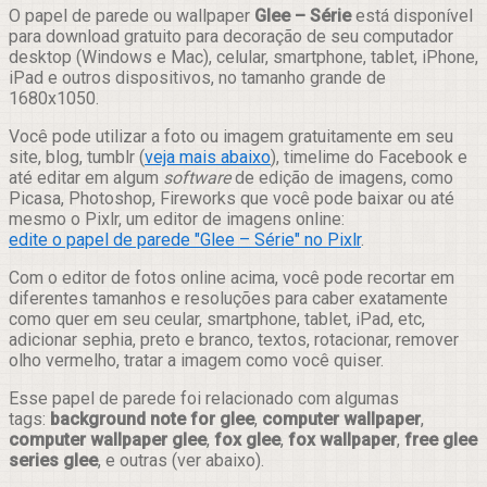
Compartilhar
O papel de parede ou wallpaper
Glee – Série
está disponível
para download gratuito para decoração de seu computador
desktop (Windows e Mac), celular, smartphone, tablet, iPhone,
iPad e outros dispositivos, no tamanho grande de
1680x1050.
Você pode utilizar a foto ou imagem gratuitamente em seu
site, blog, tumblr (
veja mais abaixo
), timelime do Facebook e
até editar em algum
software
de edição de imagens, como
Picasa, Photoshop, Fireworks que você pode baixar ou até
mesmo o Pixlr, um editor de imagens online:
edite o papel de parede "Glee – Série" no Pixlr
.
Com o editor de fotos online acima, você pode recortar em
diferentes tamanhos e resoluções para caber exatamente
como quer em seu ceular, smartphone, tablet, iPad, etc,
adicionar sephia, preto e branco, textos, rotacionar, remover
olho vermelho, tratar a imagem como você quiser.
Esse papel de parede foi relacionado com algumas
tags:
background note for glee
,
computer wallpaper
,
computer wallpaper glee
,
fox glee
,
fox wallpaper
,
free glee
series glee
, e outras (ver abaixo).