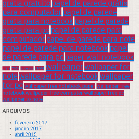
grátis gratuito
papel de parede grátis
para computador
papel de parede
grátis para notebook
papel de parede
grátis para pc
papel de parede para
computador
papel de parede para note
papel de parede para notebook
papel
de parede para pc
paper wall notebook
wallpaper
wallpaper for
rock
verde
praia
sucesso
note
wallpaper for notebook
wallpaper
for pc
wallpaper free notebook paper
wallpaper free
notebook wallpaper free computer wallpaper free pc
wallpaper to note
ARQUIVOS
fevereiro 2017
janeiro 2017
abril 2015