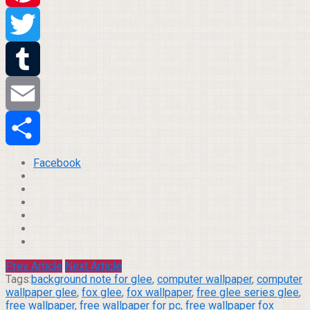
Pinterest
Twitter
Tumblr
Email
Compartilhar
Facebook
Prev Article
Next Article
Tags:
background note for glee
,
computer wallpaper
,
computer
wallpaper glee
,
fox glee
,
fox wallpaper
,
free glee series glee
,
free wallpaper
,
free wallpaper for pc
,
free wallpaper fox