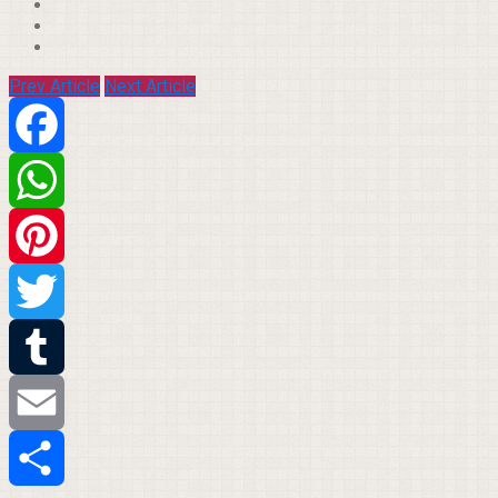
Prev Article
Next Article
Facebook
WhatsApp
Pinterest
Twitter
Tumblr
Email