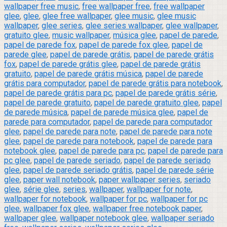
wallpaper free music
,
free wallpaper free
,
free wallpaper
glee
,
glee
,
glee free wallpaper
,
glee music
,
glee music
wallpaper
,
glee series
,
glee series wallpaper
,
glee wallpaper
,
gratuito glee
,
music wallpaper
,
música glee
,
papel de parede
,
papel de parede fox
,
papel de parede fox glee
,
papel de
parede glee
,
papel de parede grátis
,
papel de parede grátis
fox
,
papel de parede grátis glee
,
papel de parede grátis
gratuito
,
papel de parede grátis música
,
papel de parede
grátis para computador
,
papel de parede grátis para notebook
,
papel de parede grátis para pc
,
papel de parede grátis série
,
papel de parede gratuito
,
papel de parede gratuito glee
,
papel
de parede música
,
papel de parede música glee
,
papel de
parede para computador
,
papel de parede para computador
glee
,
papel de parede para note
,
papel de parede para note
glee
,
papel de parede para notebook
,
papel de parede para
notebook glee
,
papel de parede para pc
,
papel de parede para
pc glee
,
papel de parede seriado
,
papel de parede seriado
glee
,
papel de parede seriado grátis
,
papel de parede série
glee
,
paper wall notebook
,
paper wallpaper series
,
seriado
glee
,
série glee
,
series
,
wallpaper
,
wallpaper for note
,
wallpaper for notebook
,
wallpaper for pc
,
wallpaper for pc
glee
,
wallpaper fox glee
,
wallpaper free notebook paper
,
wallpaper glee
,
wallpaper notebook glee
,
wallpaper seriado