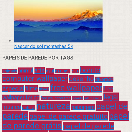
Nascer do sol montanhas 5K
PAPÉIS DE PAREDE POR TAGS
bonito
arte
animal
azul
animais
beautiful
blue
computer wallpaper
desenho
divertido
free wallpaper
especial
filme
free
filmes
legal
wallpaper for pc
free wallpaper free
infantil
interessante
natureza
papel de
música
paisagem
natural
parede
papel
papel de parede gratuito
de parede grátis
papel de parede