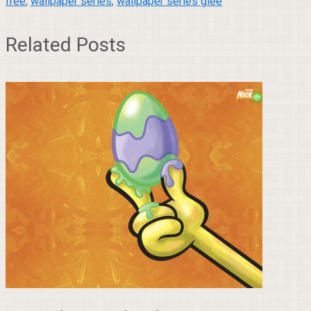
free
,
wallpaper series
,
wallpaper series glee
Related Posts