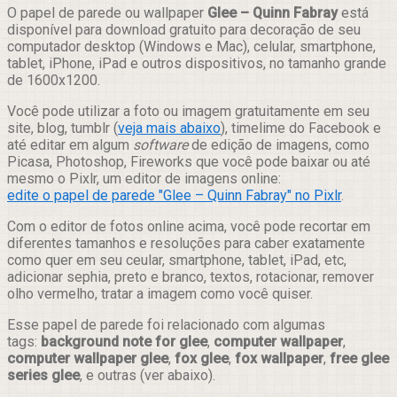
Compartilhar
O papel de parede ou wallpaper
Glee – Quinn Fabray
está
disponível para download gratuito para decoração de seu
computador desktop (Windows e Mac), celular, smartphone,
tablet, iPhone, iPad e outros dispositivos, no tamanho grande
de 1600x1200.
Você pode utilizar a foto ou imagem gratuitamente em seu
site, blog, tumblr (
veja mais abaixo
), timelime do Facebook e
até editar em algum
software
de edição de imagens, como
Picasa, Photoshop, Fireworks que você pode baixar ou até
mesmo o Pixlr, um editor de imagens online:
edite o papel de parede "Glee – Quinn Fabray" no Pixlr
.
Com o editor de fotos online acima, você pode recortar em
diferentes tamanhos e resoluções para caber exatamente
como quer em seu ceular, smartphone, tablet, iPad, etc,
adicionar sephia, preto e branco, textos, rotacionar, remover
olho vermelho, tratar a imagem como você quiser.
Esse papel de parede foi relacionado com algumas
tags:
background note for glee
,
computer wallpaper
,
computer wallpaper glee
,
fox glee
,
fox wallpaper
,
free glee
series glee
, e outras (ver abaixo).