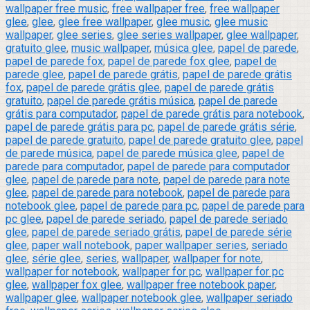
wallpaper free music
,
free wallpaper free
,
free wallpaper
glee
,
glee
,
glee free wallpaper
,
glee music
,
glee music
wallpaper
,
glee series
,
glee series wallpaper
,
glee wallpaper
,
gratuito glee
,
music wallpaper
,
música glee
,
papel de parede
,
papel de parede fox
,
papel de parede fox glee
,
papel de
parede glee
,
papel de parede grátis
,
papel de parede grátis
fox
,
papel de parede grátis glee
,
papel de parede grátis
gratuito
,
papel de parede grátis música
,
papel de parede
grátis para computador
,
papel de parede grátis para notebook
,
papel de parede grátis para pc
,
papel de parede grátis série
,
papel de parede gratuito
,
papel de parede gratuito glee
,
papel
de parede música
,
papel de parede música glee
,
papel de
parede para computador
,
papel de parede para computador
glee
,
papel de parede para note
,
papel de parede para note
glee
,
papel de parede para notebook
,
papel de parede para
notebook glee
,
papel de parede para pc
,
papel de parede para
pc glee
,
papel de parede seriado
,
papel de parede seriado
glee
,
papel de parede seriado grátis
,
papel de parede série
glee
,
paper wall notebook
,
paper wallpaper series
,
seriado
glee
,
série glee
,
series
,
wallpaper
,
wallpaper for note
,
wallpaper for notebook
,
wallpaper for pc
,
wallpaper for pc
glee
,
wallpaper fox glee
,
wallpaper free notebook paper
,
wallpaper glee
,
wallpaper notebook glee
,
wallpaper seriado