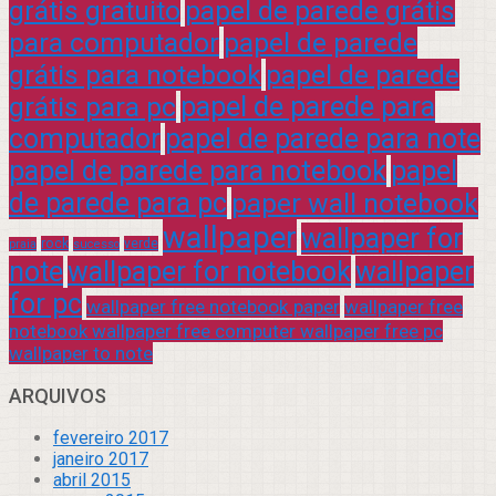
grátis gratuito
papel de parede grátis
para computador
papel de parede
grátis para notebook
papel de parede
grátis para pc
papel de parede para
computador
papel de parede para note
papel de parede para notebook
papel
de parede para pc
paper wall notebook
wallpaper
wallpaper for
rock
verde
praia
sucesso
note
wallpaper for notebook
wallpaper
for pc
wallpaper free notebook paper
wallpaper free
notebook wallpaper free computer wallpaper free pc
wallpaper to note
ARQUIVOS
fevereiro 2017
janeiro 2017
abril 2015