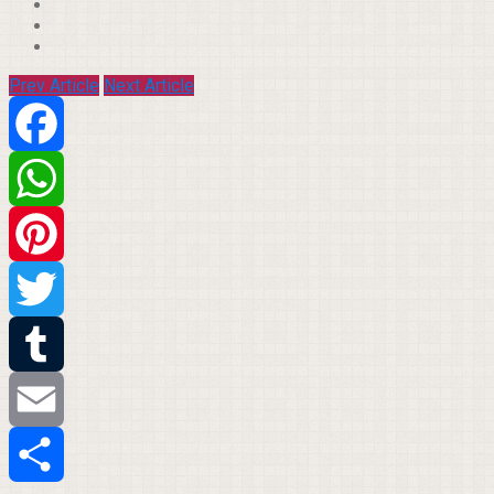
Prev Article
Next Article
Facebook
WhatsApp
Pinterest
Twitter
Tumblr
Email