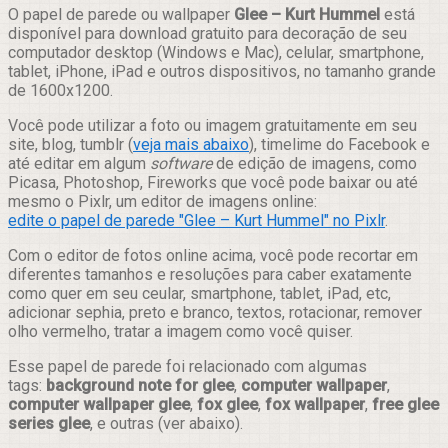
Compartilhar
O papel de parede ou wallpaper
Glee – Kurt Hummel
está
disponível para download gratuito para decoração de seu
computador desktop (Windows e Mac), celular, smartphone,
tablet, iPhone, iPad e outros dispositivos, no tamanho grande
de 1600x1200.
Você pode utilizar a foto ou imagem gratuitamente em seu
site, blog, tumblr (
veja mais abaixo
), timelime do Facebook e
até editar em algum
software
de edição de imagens, como
Picasa, Photoshop, Fireworks que você pode baixar ou até
mesmo o Pixlr, um editor de imagens online:
edite o papel de parede "Glee – Kurt Hummel" no Pixlr
.
Com o editor de fotos online acima, você pode recortar em
diferentes tamanhos e resoluções para caber exatamente
como quer em seu ceular, smartphone, tablet, iPad, etc,
adicionar sephia, preto e branco, textos, rotacionar, remover
olho vermelho, tratar a imagem como você quiser.
Esse papel de parede foi relacionado com algumas
tags:
background note for glee
,
computer wallpaper
,
computer wallpaper glee
,
fox glee
,
fox wallpaper
,
free glee
series glee
, e outras (ver abaixo).