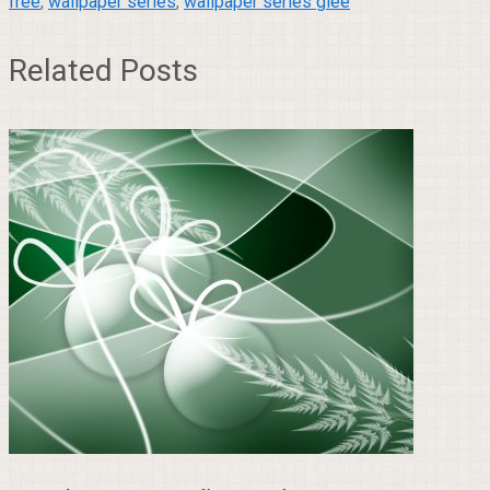
free
,
wallpaper series
,
wallpaper series glee
Related Posts