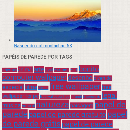
Nascer do sol montanhas 5K
PAPÉIS DE PAREDE POR TAGS
bonito
arte
animal
azul
animais
beautiful
blue
computer wallpaper
desenho
divertido
free wallpaper
especial
filme
free
filmes
legal
wallpaper for pc
free wallpaper free
infantil
interessante
natureza
papel de
música
paisagem
natural
parede
papel
papel de parede gratuito
de parede grátis
papel de parede