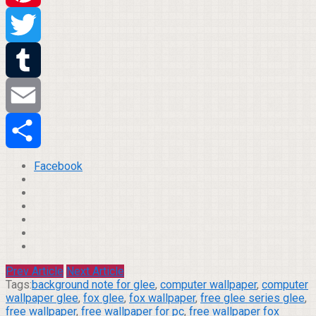
Pinterest
Twitter
Tumblr
Email
Compartilhar
Facebook
Prev Article
Next Article
Tags:
background note for glee
,
computer wallpaper
,
computer
wallpaper glee
,
fox glee
,
fox wallpaper
,
free glee series glee
,
free wallpaper
,
free wallpaper for pc
,
free wallpaper fox