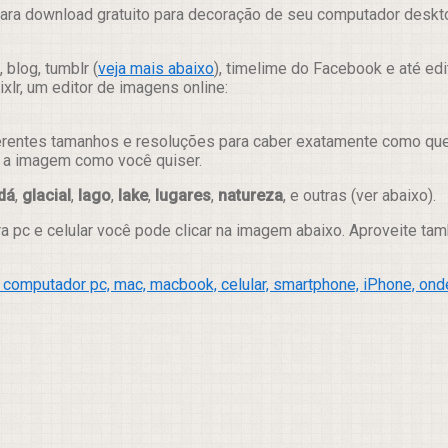
ara download gratuito para decoração de seu computador desktop
 blog, tumblr (
veja mais abaixo
), timelime do Facebook e até ed
lr, um editor de imagens online:
erentes tamanhos e resoluções para caber exatamente como quer e
ar a imagem como você quiser.
dá
,
glacial
,
lago
,
lake
,
lugares
,
natureza
, e outras (ver abaixo).
ra pc e celular você pode clicar na imagem abaixo. Aproveite t