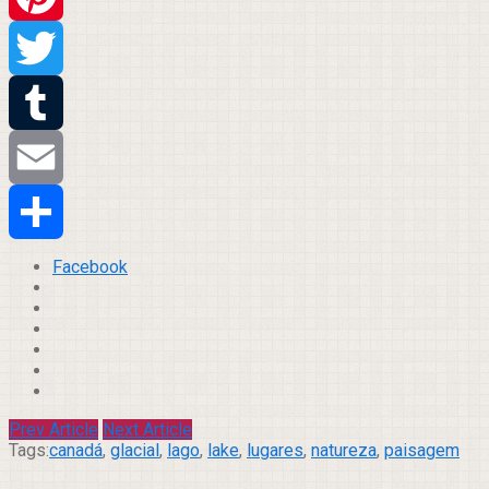
Pinterest
Twitter
Tumblr
Email
Compartilhar
Facebook
Prev Article
Next Article
Tags:
canadá
,
glacial
,
lago
,
lake
,
lugares
,
natureza
,
paisagem