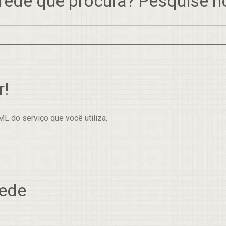
rede que procura? Pesquise 
r!
L do serviço que você utiliza.
rede