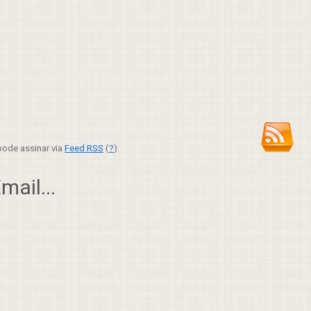
ode assinar via
Feed RSS
(
?
).
ail...