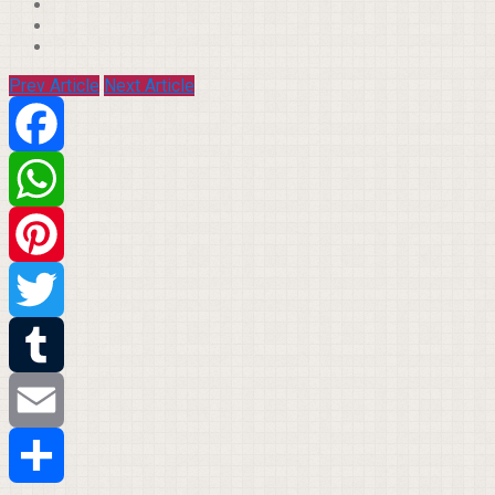
Prev Article
Next Article
Facebook
WhatsApp
Pinterest
Twitter
Tumblr
Email