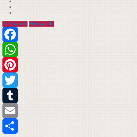
Prev Article
Next Article
Facebook
WhatsApp
Pinterest
Twitter
Tumblr
Email