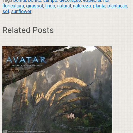
Tags:
bonita
,
bonito
,
campo
,
decoração
,
especial
,
flor
,
floricultura
,
girassol
,
lindo
,
natural
,
natureza
,
planta
,
plantação
,
sol
,
sunflower
Related Posts