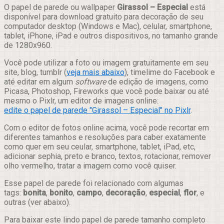
Compartilhar
O papel de parede ou wallpaper
Girassol – Especial
está
disponível para download gratuito para decoração de seu
computador desktop (Windows e Mac), celular, smartphone,
tablet, iPhone, iPad e outros dispositivos, no tamanho grande
de 1280x960.
Você pode utilizar a foto ou imagem gratuitamente em seu
site, blog, tumblr (
veja mais abaixo
), timelime do Facebook e
até editar em algum
software
de edição de imagens, como
Picasa, Photoshop, Fireworks que você pode baixar ou até
mesmo o Pixlr, um editor de imagens online:
edite o papel de parede "Girassol – Especial" no Pixlr
.
Com o editor de fotos online acima, você pode recortar em
diferentes tamanhos e resoluções para caber exatamente
como quer em seu ceular, smartphone, tablet, iPad, etc,
adicionar sephia, preto e branco, textos, rotacionar, remover
olho vermelho, tratar a imagem como você quiser.
Esse papel de parede foi relacionado com algumas
tags:
bonita
,
bonito
,
campo
,
decoração
,
especial
,
flor
, e
outras (ver abaixo).
Para baixar este lindo papel de parede tamanho completo