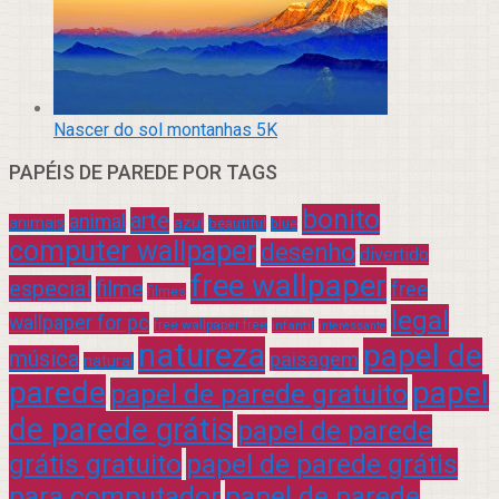
Nascer do sol montanhas 5K
PAPÉIS DE PAREDE POR TAGS
bonito
arte
animal
azul
animais
beautiful
blue
computer wallpaper
desenho
divertido
free wallpaper
especial
filme
free
filmes
legal
wallpaper for pc
free wallpaper free
infantil
interessante
natureza
papel de
música
paisagem
natural
parede
papel
papel de parede gratuito
de parede grátis
papel de parede
grátis gratuito
papel de parede grátis
para computador
papel de parede