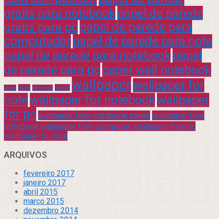
grátis para notebook
papel de parede
grátis para pc
papel de parede para
computador
papel de parede para note
papel de parede para notebook
papel
de parede para pc
paper wall notebook
wallpaper
wallpaper for
rock
verde
praia
sucesso
note
wallpaper for notebook
wallpaper
for pc
wallpaper free notebook paper
wallpaper free
notebook wallpaper free computer wallpaper free pc
wallpaper to note
ARQUIVOS
fevereiro 2017
janeiro 2017
abril 2015
março 2015
dezembro 2014