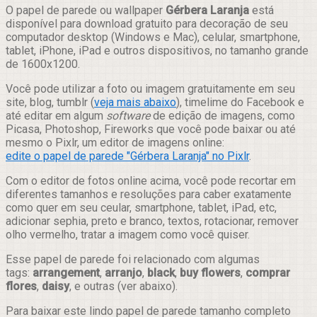
Compartilhar
O papel de parede ou wallpaper
Gérbera Laranja
está
disponível para download gratuito para decoração de seu
computador desktop (Windows e Mac), celular, smartphone,
tablet, iPhone, iPad e outros dispositivos, no tamanho grande
de 1600x1200.
Você pode utilizar a foto ou imagem gratuitamente em seu
site, blog, tumblr (
veja mais abaixo
), timelime do Facebook e
até editar em algum
software
de edição de imagens, como
Picasa, Photoshop, Fireworks que você pode baixar ou até
mesmo o Pixlr, um editor de imagens online:
edite o papel de parede "Gérbera Laranja" no Pixlr
.
Com o editor de fotos online acima, você pode recortar em
diferentes tamanhos e resoluções para caber exatamente
como quer em seu ceular, smartphone, tablet, iPad, etc,
adicionar sephia, preto e branco, textos, rotacionar, remover
olho vermelho, tratar a imagem como você quiser.
Esse papel de parede foi relacionado com algumas
tags:
arrangement
,
arranjo
,
black
,
buy flowers
,
comprar
flores
,
daisy
, e outras (ver abaixo).
Para baixar este lindo papel de parede tamanho completo