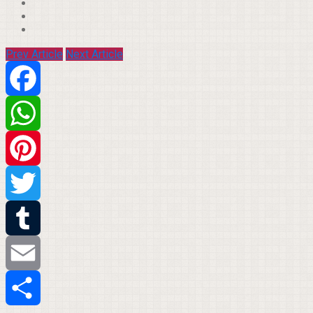
Prev Article
Next Article
Facebook
WhatsApp
Pinterest
Twitter
Tumblr
Email