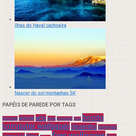
Ilhas do Havaí cachoeira
Nascer do sol montanhas 5K
PAPÉIS DE PAREDE POR TAGS
bonito
arte
animal
azul
animais
beautiful
blue
computer wallpaper
desenho
divertido
free wallpaper