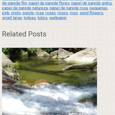
de parede flor
,
papel de parede flores
,
papel de parede grátis
,
papel de parede natureza
,
papel de parede rosa
,
pequenas
,
pink
,
preto
,
purple
,
rosa
,
rosas
,
roses
,
roxo
,
send flowers
,
small large
,
tulipas
,
tulips
,
wallpaper
Related Posts