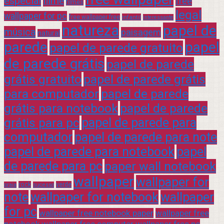
especial
filme
free
filmes
legal
wallpaper for pc
free wallpaper free
infantil
interessante
natureza
papel de
música
paisagem
natural
parede
papel
papel de parede gratuito
de parede grátis
papel de parede
grátis gratuito
papel de parede grátis
para computador
papel de parede
grátis para notebook
papel de parede
grátis para pc
papel de parede para
computador
papel de parede para note
papel de parede para notebook
papel
de parede para pc
paper wall notebook
wallpaper
wallpaper for
rock
verde
praia
sucesso
note
wallpaper for notebook
wallpaper
for pc
wallpaper free notebook paper
wallpaper free
notebook wallpaper free computer wallpaper free pc