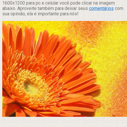
1600x1200 para pc e celular você pode clicar na imagem
abaixo. Aproveite também para deixar seus
comentários
com
sua opinião, ela é importante para nós!