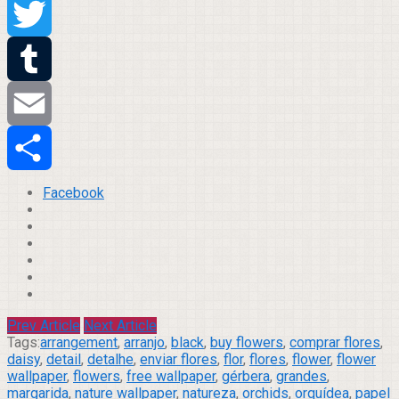
Pinterest
Twitter
Tumblr
Email
Compartilhar
Facebook
Prev Article
Next Article
Tags:
arrangement
,
arranjo
,
black
,
buy flowers
,
comprar flores
,
daisy
,
detail
,
detalhe
,
enviar flores
,
flor
,
flores
,
flower
,
flower
wallpaper
,
flowers
,
free wallpaper
,
gérbera
,
grandes
,
margarida
,
nature wallpaper
,
natureza
,
orchids
,
orquídea
,
papel