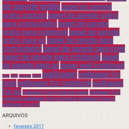
de parede grátis
papel de parede
grátis gratuito
papel de parede grátis
para computador
papel de parede
grátis para notebook
papel de parede
grátis para pc
papel de parede para
computador
papel de parede para note
papel de parede para notebook
papel
de parede para pc
paper wall notebook
wallpaper
wallpaper for
rock
verde
praia
sucesso
note
wallpaper for notebook
wallpaper
for pc
wallpaper free notebook paper
wallpaper free
notebook wallpaper free computer wallpaper free pc
wallpaper to note
ARQUIVOS
fevereiro 2017