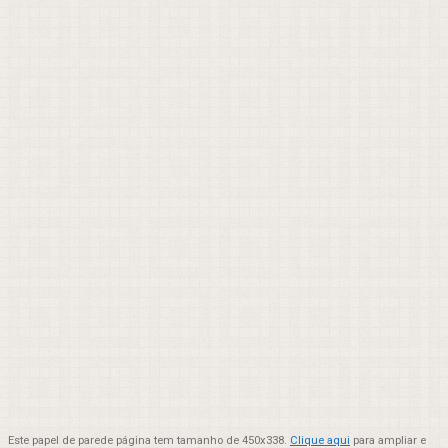
Este papel de parede página tem tamanho de 450x338.
Clique aqui
para ampliar e