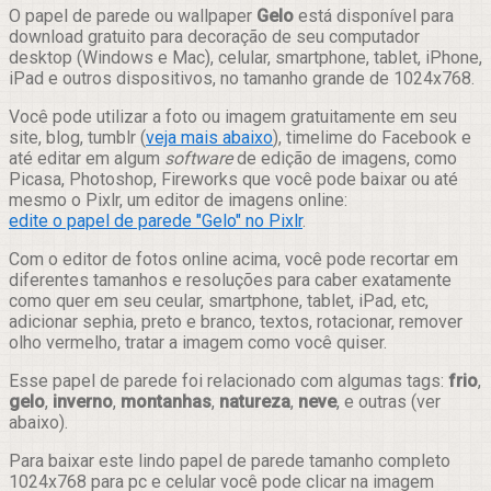
Compartilhar
O papel de parede ou wallpaper
Gelo
está disponível para
download gratuito para decoração de seu computador
desktop (Windows e Mac), celular, smartphone, tablet, iPhone,
iPad e outros dispositivos, no tamanho grande de 1024x768.
Você pode utilizar a foto ou imagem gratuitamente em seu
site, blog, tumblr (
veja mais abaixo
), timelime do Facebook e
até editar em algum
software
de edição de imagens, como
Picasa, Photoshop, Fireworks que você pode baixar ou até
mesmo o Pixlr, um editor de imagens online:
edite o papel de parede "Gelo" no Pixlr
.
Com o editor de fotos online acima, você pode recortar em
diferentes tamanhos e resoluções para caber exatamente
como quer em seu ceular, smartphone, tablet, iPad, etc,
adicionar sephia, preto e branco, textos, rotacionar, remover
olho vermelho, tratar a imagem como você quiser.
Esse papel de parede foi relacionado com algumas tags:
frio
,
gelo
,
inverno
,
montanhas
,
natureza
,
neve
, e outras (ver
abaixo).
Para baixar este lindo papel de parede tamanho completo
1024x768 para pc e celular você pode clicar na imagem