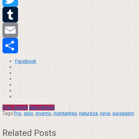
Twitter
Tumblr
Email
Compartilhar
Facebook
Prev Article
Next Article
Tags:
frio
,
gelo
,
inverno
,
montanhas
,
natureza
,
neve
,
paisagem
Related Posts