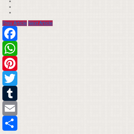
Prev Article
Next Article
Facebook
WhatsApp
Pinterest
Twitter
Tumblr
Email