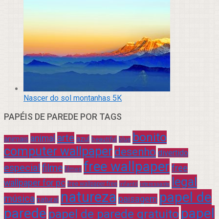
Nascer do sol montanhas 5K
PAPÉIS DE PAREDE POR TAGS
bonito
arte
animal
azul
animais
beautiful
blue
computer wallpaper
desenho
divertido
free wallpaper
especial
filme
free
filmes
legal
wallpaper for pc
free wallpaper free
infantil
interessante
natureza
papel de
música
paisagem
natural
parede
papel
papel de parede gratuito