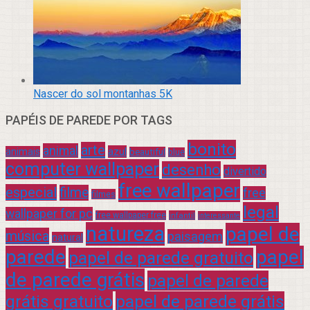
Nascer do sol montanhas 5K
PAPÉIS DE PAREDE POR TAGS
bonito
arte
animal
azul
animais
beautiful
blue
computer wallpaper
desenho
divertido
free wallpaper
especial
filme
free
filmes
legal
wallpaper for pc
free wallpaper free
infantil
interessante
natureza
papel de
música
paisagem
natural
parede
papel
papel de parede gratuito
de parede grátis
papel de parede
grátis gratuito
papel de parede grátis