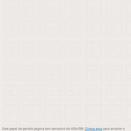
Este papel de parede página tem tamanho de 450x338.
Clique aqui
para ampliar e