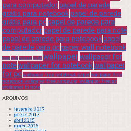
para computador
papel de parede
grátis para notebook
papel de parede
grátis para pc
papel de parede para
computador
papel de parede para note
papel de parede para notebook
papel
de parede para pc
paper wall notebook
wallpaper
wallpaper for
rock
verde
praia
sucesso
note
wallpaper for notebook
wallpaper
for pc
wallpaper free notebook paper
wallpaper free
notebook wallpaper free computer wallpaper free pc
wallpaper to note
ARQUIVOS
fevereiro 2017
janeiro 2017
abril 2015
março 2015