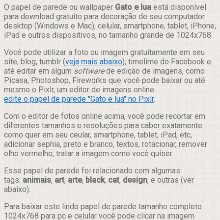
Compartilhar
O papel de parede ou wallpaper
Gato e lua
está disponível
para download gratuito para decoração de seu computador
desktop (Windows e Mac), celular, smartphone, tablet, iPhone,
iPad e outros dispositivos, no tamanho grande de 1024x768.
Você pode utilizar a foto ou imagem gratuitamente em seu
site, blog, tumblr (
veja mais abaixo
), timelime do Facebook e
até editar em algum
software
de edição de imagens, como
Picasa, Photoshop, Fireworks que você pode baixar ou até
mesmo o Pixlr, um editor de imagens online:
edite o papel de parede "Gato e lua" no Pixlr
.
Com o editor de fotos online acima, você pode recortar em
diferentes tamanhos e resoluções para caber exatamente
como quer em seu ceular, smartphone, tablet, iPad, etc,
adicionar sephia, preto e branco, textos, rotacionar, remover
olho vermelho, tratar a imagem como você quiser.
Esse papel de parede foi relacionado com algumas
tags:
animais
,
art
,
arte
,
black
,
cat
,
design
, e outras (ver
abaixo).
Para baixar este lindo papel de parede tamanho completo
1024x768 para pc e celular você pode clicar na imagem