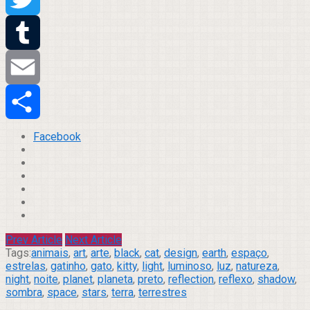
Twitter
Tumblr
Email
Compartilhar
Facebook
Prev Article
Next Article
Tags:
animais
,
art
,
arte
,
black
,
cat
,
design
,
earth
,
espaço
,
estrelas
,
gatinho
,
gato
,
kitty
,
light
,
luminoso
,
luz
,
natureza
,
night
,
noite
,
planet
,
planeta
,
preto
,
reflection
,
reflexo
,
shadow
,
sombra
,
space
,
stars
,
terra
,
terrestres