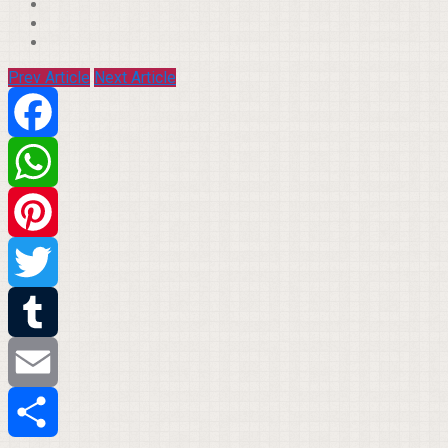
Prev Article
Next Article
Facebook
WhatsApp
Pinterest
Twitter
Tumblr
Email