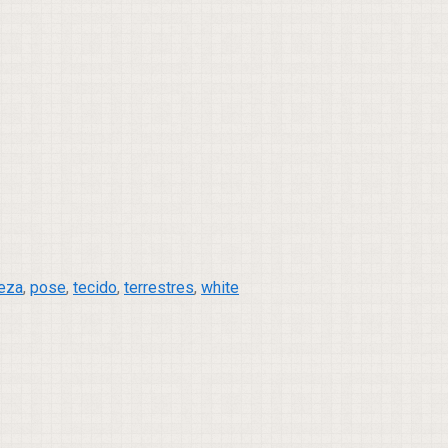
reza
,
pose
,
tecido
,
terrestres
,
white