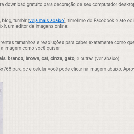
ra download gratuito para decoração de seu computador desktop 
 blog, tumblr (
veja mais abaixo
), timelime do Facebook e até ed
lr, um editor de imagens online:
erentes tamanhos e resoluções para caber exatamente como quer e
ar a imagem como você quiser.
ais
,
branco
,
brown
,
cat
,
cinza
,
gato
, e outras (ver abaixo).
x768 para pc e celular você pode clicar na imagem abaixo. Apr