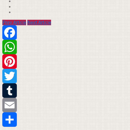
Prev Article
Next Article
Facebook
WhatsApp
Pinterest
Twitter
Tumblr
Email