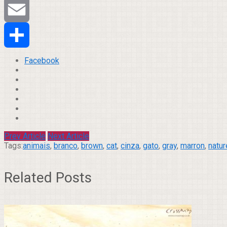
Tumblr
Email
Compartilhar
Facebook
Prev Article
Next Article
Tags:
animais
,
branco
,
brown
,
cat
,
cinza
,
gato
,
gray
,
marron
,
natu
Related Posts