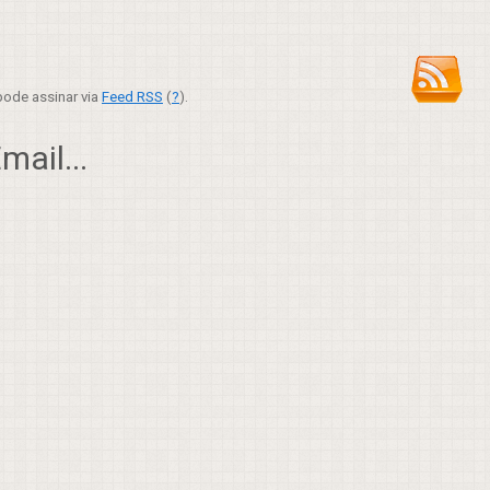
ode assinar via
Feed RSS
(
?
).
ail...