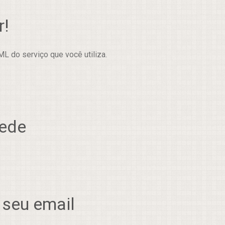
r!
L do serviço que você utiliza.
rede
 seu email