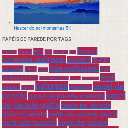
Nascer do sol montanhas 5K
PAPÉIS DE PAREDE POR TAGS
bonito
arte
animal
azul
animais
beautiful
blue
computer wallpaper
desenho
divertido
free wallpaper
especial
filme
free
filmes
legal
wallpaper for pc
free wallpaper free
infantil
interessante
natureza
papel de
música
paisagem
natural
parede
papel
papel de parede gratuito
de parede grátis
papel de parede
grátis gratuito
papel de parede grátis
para computador
papel de parede