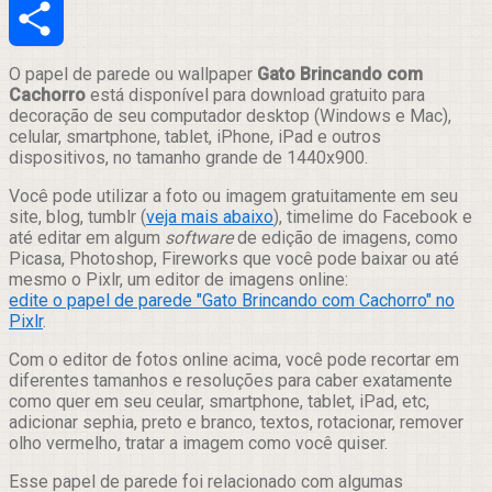
Email
Compartilhar
O papel de parede ou wallpaper
Gato Brincando com
Cachorro
está disponível para download gratuito para
decoração de seu computador desktop (Windows e Mac),
celular, smartphone, tablet, iPhone, iPad e outros
dispositivos, no tamanho grande de 1440x900.
Você pode utilizar a foto ou imagem gratuitamente em seu
site, blog, tumblr (
veja mais abaixo
), timelime do Facebook e
até editar em algum
software
de edição de imagens, como
Picasa, Photoshop, Fireworks que você pode baixar ou até
mesmo o Pixlr, um editor de imagens online:
edite o papel de parede "Gato Brincando com Cachorro" no
Pixlr
.
Com o editor de fotos online acima, você pode recortar em
diferentes tamanhos e resoluções para caber exatamente
como quer em seu ceular, smartphone, tablet, iPad, etc,
adicionar sephia, preto e branco, textos, rotacionar, remover
olho vermelho, tratar a imagem como você quiser.
Esse papel de parede foi relacionado com algumas