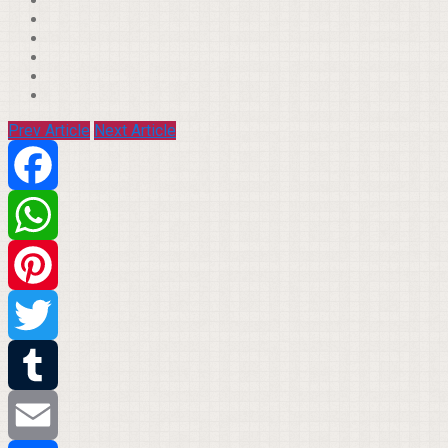
Prev Article
Next Article
Facebook
WhatsApp
Pinterest
Twitter
Tumblr