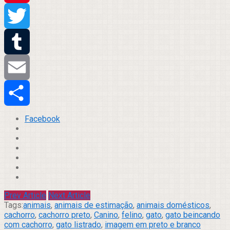
Pinterest
Twitter
Tumblr
Email
Compartilhar
Facebook
Prev Article
Next Article
Tags:
animais
,
animais de estimação
,
animais domésticos
,
cachorro
,
cachorro preto
,
Canino
,
felino
,
gato
,
gato beincando
com cachorro
,
gato listrado
,
imagem em preto e branco