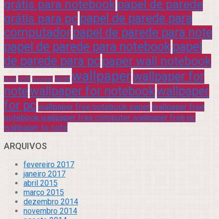
grátis para notebook
papel de parede
grátis para pc
papel de parede para
computador
papel de parede para note
papel de parede para notebook
papel
de parede para pc
paper wall notebook
wallpaper
wallpaper for
rock
verde
praia
sucesso
note
wallpaper for notebook
wallpaper
for pc
wallpaper free notebook paper
wallpaper free
notebook wallpaper free computer wallpaper free pc
wallpaper to note
ARQUIVOS
fevereiro 2017
janeiro 2017
abril 2015
março 2015
dezembro 2014
novembro 2014