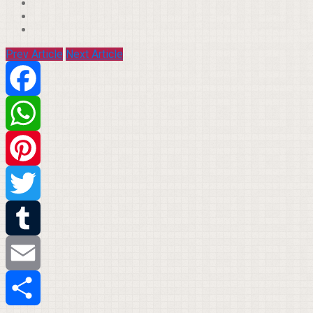
Prev Article
Next Article
Facebook
WhatsApp
Pinterest
Twitter
Tumblr
Email