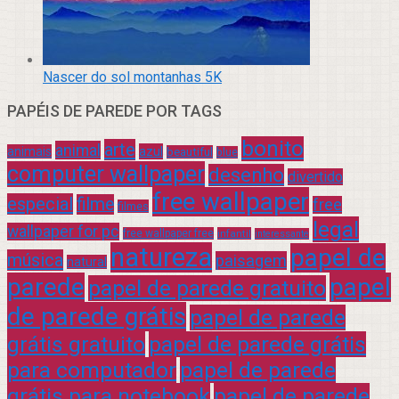
Nascer do sol montanhas 5K
PAPÉIS DE PAREDE POR TAGS
bonito
arte
animal
azul
animais
beautiful
blue
computer wallpaper
desenho
divertido
free wallpaper
especial
filme
free
filmes
legal
wallpaper for pc
free wallpaper free
infantil
interessante
natureza
papel de
música
paisagem
natural
parede
papel
papel de parede gratuito
de parede grátis
papel de parede
grátis gratuito
papel de parede grátis
para computador
papel de parede
grátis para notebook
papel de parede