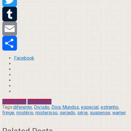
Twitter
Tumblr
Email
Compartilhar
Facebook
Prev Article
Next Article
Tags:
diferente
,
Divisão
,
Dois Mundos
,
especial
,
estranho
,
fringe
,
mistério
,
misterioso
,
seriado
,
série
,
suspense
,
warner