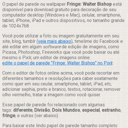
Compartilhar
O papel de parede ou wallpaper
Fringe: Walter Bishop
está
disponível para download gratuito para decoração de seu
computador desktop (Windows e Mac), celular, smartphone,
tablet, iPhone, iPad e outros dispositivos, no tamanho grande
de 1024x768.
Você pode utilizar a foto ou imagem gratuitamente em seu
site, blog, tumblr (
veja mais abaixo
), timelime do Facebook e
até editar em algum
software
de edição de imagens, como
Picasa, Photoshop, Fireworks que você pode baixar ou até
mesmo o Pixlr, um editor de imagens online:
edite o papel de parede "Fringe: Walter Bishop" no Pixlr
.
Com o editor de fotos online acima, você pode recortar em
diferentes tamanhos e resoluções para caber exatamente
como quer em seu ceular, smartphone, tablet, iPad, etc,
adicionar sephia, preto e branco, textos, rotacionar, remover
olho vermelho, tratar a imagem como você quiser.
Esse papel de parede foi relacionado com algumas
tags:
diferente
,
Divisão
,
Dois Mundos
,
especial
,
estranho
,
fringe
, e outras (ver abaixo).
Para baixar este lindo papel de parede tamanho completo