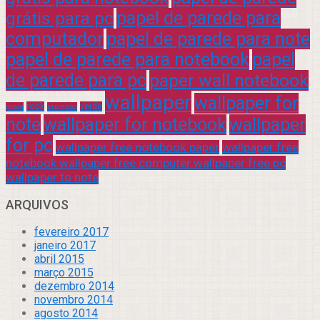
grátis para pc
papel de parede para
computador
papel de parede para note
papel de parede para notebook
papel
de parede para pc
paper wall notebook
wallpaper
wallpaper for
rock
verde
praia
sucesso
note
wallpaper for notebook
wallpaper
for pc
wallpaper free notebook paper
wallpaper free
notebook wallpaper free computer wallpaper free pc
wallpaper to note
ARQUIVOS
fevereiro 2017
janeiro 2017
abril 2015
março 2015
dezembro 2014
novembro 2014
agosto 2014