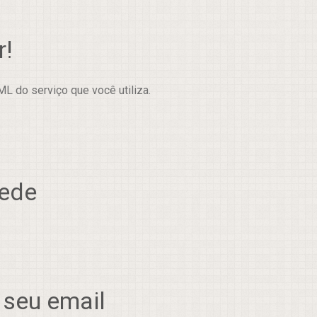
r!
L do serviço que você utiliza.
rede
 seu email