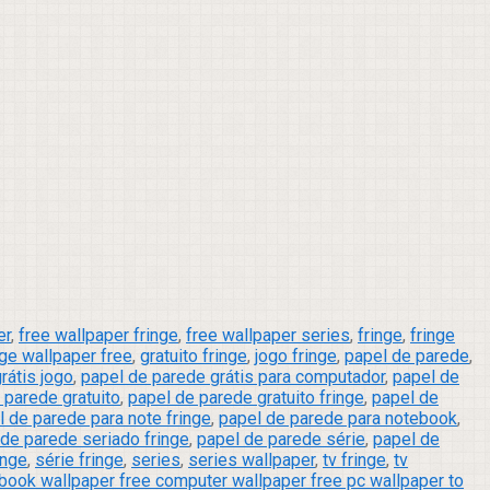
er
,
free wallpaper fringe
,
free wallpaper series
,
fringe
,
fringe
nge wallpaper free
,
gratuito fringe
,
jogo fringe
,
papel de parede
,
rátis jogo
,
papel de parede grátis para computador
,
papel de
 parede gratuito
,
papel de parede gratuito fringe
,
papel de
l de parede para note fringe
,
papel de parede para notebook
,
 de parede seriado fringe
,
papel de parede série
,
papel de
inge
,
série fringe
,
series
,
series wallpaper
,
tv fringe
,
tv
book wallpaper free computer wallpaper free pc wallpaper to