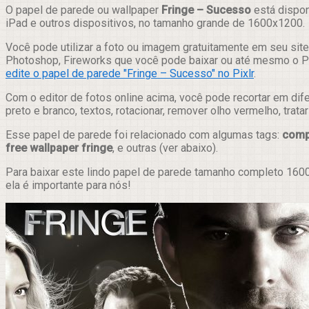
Compartilhar
O papel de parede ou wallpaper
Fringe – Sucesso
está dispon
iPad e outros dispositivos, no tamanho grande de 1600x1200.
Você pode utilizar a foto ou imagem gratuitamente em seu site,
Photoshop, Fireworks que você pode baixar ou até mesmo o Pix
edite o papel de parede "Fringe – Sucesso" no Pixlr
.
Com o editor de fotos online acima, você pode recortar em dif
preto e branco, textos, rotacionar, remover olho vermelho, trat
Esse papel de parede foi relacionado com algumas tags:
comp
free wallpaper fringe
, e outras (ver abaixo).
Para baixar este lindo papel de parede tamanho completo 1600
ela é importante para nós!