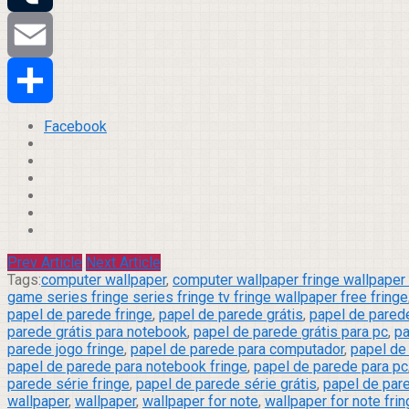
Tumblr
Email
Compartilhar
Facebook
Prev Article
Next Article
Tags:
computer wallpaper
,
computer wallpaper fringe wallpaper 
game series fringe series fringe tv fringe wallpaper free fringe
papel de parede fringe
,
papel de parede grátis
,
papel de parede
parede grátis para notebook
,
papel de parede grátis para pc
,
pa
parede jogo fringe
,
papel de parede para computador
,
papel de
papel de parede para notebook fringe
,
papel de parede para pc
parede série fringe
,
papel de parede série grátis
,
papel de pare
wallpaper
,
wallpaper
,
wallpaper for note
,
wallpaper for note fri