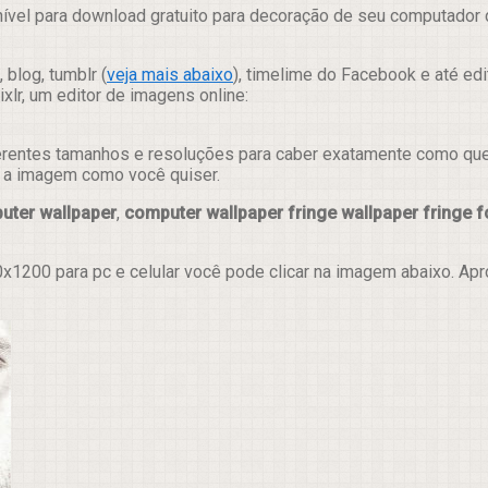
ível para download gratuito para decoração de seu computador d
 blog, tumblr (
veja mais abaixo
), timelime do Facebook e até ed
lr, um editor de imagens online:
erentes tamanhos e resoluções para caber exatamente como quer e
ar a imagem como você quiser.
uter wallpaper
,
computer wallpaper fringe wallpaper fringe f
x1200 para pc e celular você pode clicar na imagem abaixo. Ap