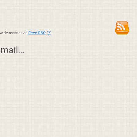
ode assinar via
Feed RSS
(
?
).
ail...