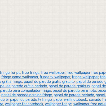
fringe for pc
,
free fringe
,
free wallpaper
,
free wallpaper free pap
,
fringe game wallpaper
,
fringe tv wallpaper
,
fringe wallpaper
,
fri
 grátis fringe
,
papel de parede grátis gratuito
,
papel de parede g
pel de parede grátis seriado
,
papel de parede grátis tv
,
papel de
 parede para computador fringe
,
papel de parede para note
,
pape
,
papel de parede para pc fringe
,
papel de parede seriado
,
papel
de tv
,
papel de parede tv fringe
,
paper wall notebook
,
seriado fr
nge
,
wallpaper for notebook
,
wallpaper for pc
,
wallpaper free note