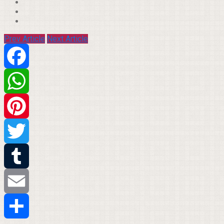
Prev Article
Next Article
Facebook
WhatsApp
Pinterest
Twitter
Tumblr
Email