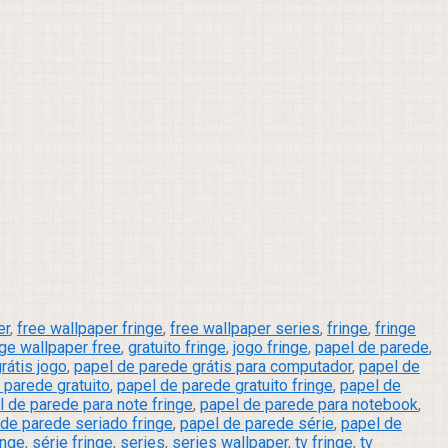
er
,
free wallpaper fringe
,
free wallpaper series
,
fringe
,
fringe
nge wallpaper free
,
gratuito fringe
,
jogo fringe
,
papel de parede
,
rátis jogo
,
papel de parede grátis para computador
,
papel de
 parede gratuito
,
papel de parede gratuito fringe
,
papel de
l de parede para note fringe
,
papel de parede para notebook
,
 de parede seriado fringe
,
papel de parede série
,
papel de
inge
,
série fringe
,
series
,
series wallpaper
,
tv fringe
,
tv