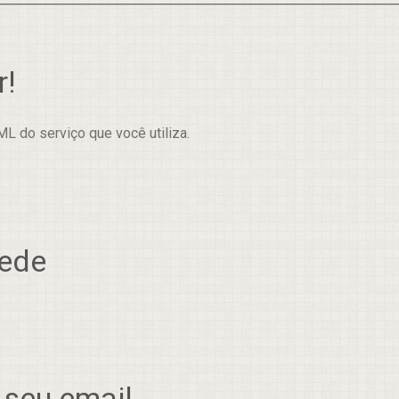
r!
L do serviço que você utiliza.
rede
 seu email