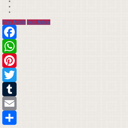
Prev Article
Next Article
Facebook
WhatsApp
Pinterest
Twitter
Tumblr
Email