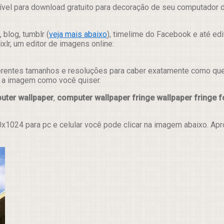
vel para download gratuito para decoração de seu computador de
 blog, tumblr (
veja mais abaixo
), timelime do Facebook e até ed
lr, um editor de imagens online:
erentes tamanhos e resoluções para caber exatamente como quer e
ar a imagem como você quiser.
uter wallpaper
,
computer wallpaper fringe wallpaper fringe f
x1024 para pc e celular você pode clicar na imagem abaixo. Ap