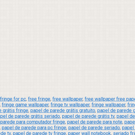
fringe for pc
,
free fringe
,
free wallpaper
,
free wallpaper free pap
,
fringe game wallpaper
,
fringe tv wallpaper
,
fringe wallpaper
,
fri
 grátis fringe
,
papel de parede grátis gratuito
,
papel de parede g
pel de parede grátis seriado
,
papel de parede grátis tv
,
papel de
 parede para computador fringe
,
papel de parede para note
,
pape
,
papel de parede para pc fringe
,
papel de parede seriado
,
papel
de tv
,
papel de parede tv fringe
,
paper wall notebook
,
seriado fr