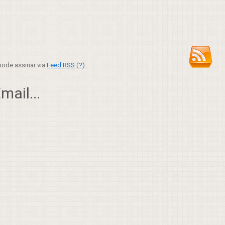
ode assinar via
Feed RSS
(
?
).
ail...