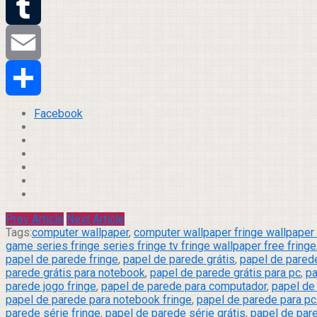
Twitter
Tumblr
Email
Compartilhar
Facebook
Prev Article
Next Article
Tags:
computer wallpaper
,
computer wallpaper fringe wallpaper 
game series fringe series fringe tv fringe wallpaper free fringe
papel de parede fringe
,
papel de parede grátis
,
papel de parede
parede grátis para notebook
,
papel de parede grátis para pc
,
pa
parede jogo fringe
,
papel de parede para computador
,
papel de
papel de parede para notebook fringe
,
papel de parede para pc
parede série fringe
,
papel de parede série grátis
,
papel de pare