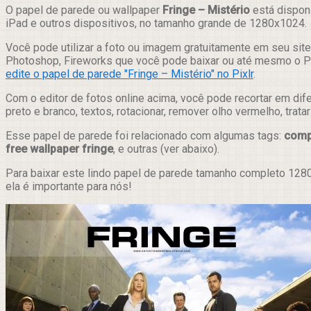
Compartilhar
O papel de parede ou wallpaper
Fringe – Mistério
está disponí
iPad e outros dispositivos, no tamanho grande de 1280x1024.
Você pode utilizar a foto ou imagem gratuitamente em seu site,
Photoshop, Fireworks que você pode baixar ou até mesmo o Pix
edite o papel de parede "Fringe – Mistério" no Pixlr
.
Com o editor de fotos online acima, você pode recortar em dif
preto e branco, textos, rotacionar, remover olho vermelho, trat
Esse papel de parede foi relacionado com algumas tags:
comp
free wallpaper fringe
, e outras (ver abaixo).
Para baixar este lindo papel de parede tamanho completo 1280
ela é importante para nós!