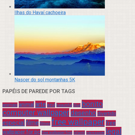
Ilhas do Havaí cachoeira
Nascer do sol montanhas 5K
PAPÉIS DE PAREDE POR TAGS
bonito
arte
animal
azul
animais
beautiful
blue
computer wallpaper
desenho
divertido
free wallpaper
especial
filme
free
filmes
legal
wallpaper for pc
free wallpaper free
infantil
interessante