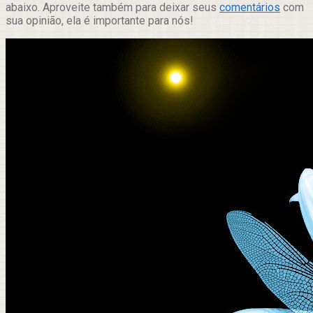
abaixo. Aproveite também para deixar seus
comentários
com
sua opinião, ela é importante para nós!