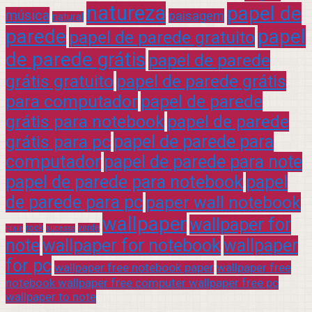
natureza
papel de
música
paisagem
natural
parede
papel
papel de parede gratuito
de parede grátis
papel de parede
grátis gratuito
papel de parede grátis
para computador
papel de parede
grátis para notebook
papel de parede
grátis para pc
papel de parede para
computador
papel de parede para note
papel de parede para notebook
papel
de parede para pc
paper wall notebook
wallpaper
wallpaper for
rock
verde
praia
sucesso
note
wallpaper for notebook
wallpaper
for pc
wallpaper free notebook paper
wallpaper free
notebook wallpaper free computer wallpaper free pc
wallpaper to note