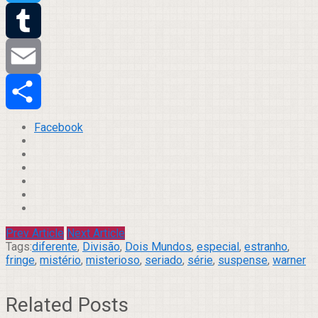
Twitter
Tumblr
Email
Compartilhar
Facebook
Prev Article
Next Article
Tags:
diferente
,
Divisão
,
Dois Mundos
,
especial
,
estranho
,
fringe
,
mistério
,
misterioso
,
seriado
,
série
,
suspense
,
warner
Related Posts