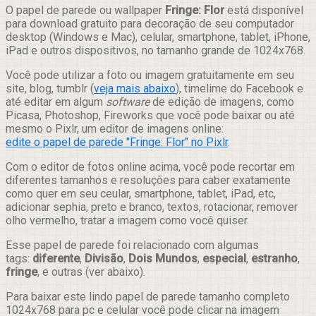
Compartilhar
O papel de parede ou wallpaper
Fringe: Flor
está disponível
para download gratuito para decoração de seu computador
desktop (Windows e Mac), celular, smartphone, tablet, iPhone,
iPad e outros dispositivos, no tamanho grande de 1024x768.
Você pode utilizar a foto ou imagem gratuitamente em seu
site, blog, tumblr (
veja mais abaixo
), timelime do Facebook e
até editar em algum
software
de edição de imagens, como
Picasa, Photoshop, Fireworks que você pode baixar ou até
mesmo o Pixlr, um editor de imagens online:
edite o papel de parede "Fringe: Flor" no Pixlr
.
Com o editor de fotos online acima, você pode recortar em
diferentes tamanhos e resoluções para caber exatamente
como quer em seu ceular, smartphone, tablet, iPad, etc,
adicionar sephia, preto e branco, textos, rotacionar, remover
olho vermelho, tratar a imagem como você quiser.
Esse papel de parede foi relacionado com algumas
tags:
diferente
,
Divisão
,
Dois Mundos
,
especial
,
estranho
,
fringe
, e outras (ver abaixo).
Para baixar este lindo papel de parede tamanho completo
1024x768 para pc e celular você pode clicar na imagem