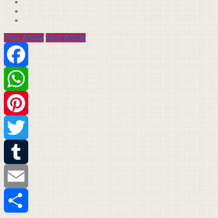
Prev Article
Next Article
Facebook
WhatsApp
Pinterest
Twitter
Tumblr
Email