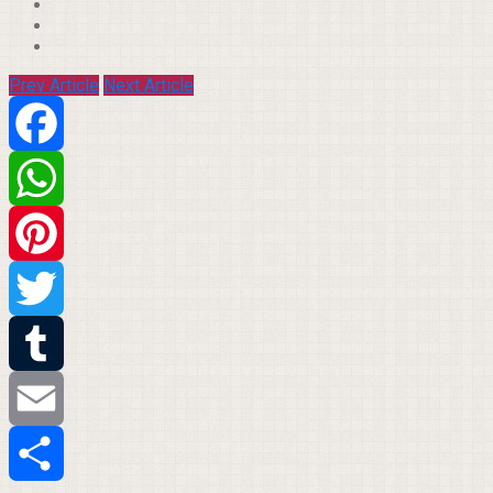
Prev Article
Next Article
Facebook
WhatsApp
Pinterest
Twitter
Tumblr
Email