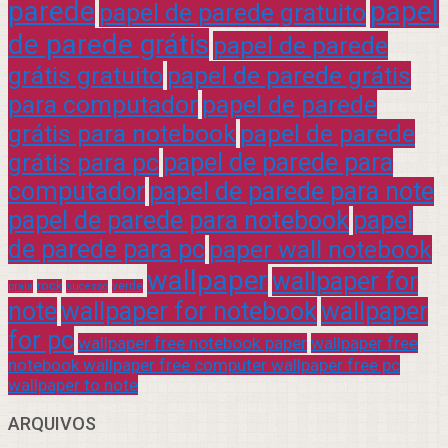
parede
papel
papel de parede gratuito
de parede grátis
papel de parede
grátis gratuito
papel de parede grátis
para computador
papel de parede
grátis para notebook
papel de parede
grátis para pc
papel de parede para
computador
papel de parede para note
papel de parede para notebook
papel
de parede para pc
paper wall notebook
wallpaper
wallpaper for
rock
verde
praia
sucesso
note
wallpaper for notebook
wallpaper
for pc
wallpaper free notebook paper
wallpaper free
notebook wallpaper free computer wallpaper free pc
wallpaper to note
ARQUIVOS