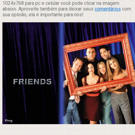
1024x768 para pc e celular você pode clicar na imagem
abaixo. Aproveite também para deixar seus
comentários
com
sua opinião, ela é importante para nós!