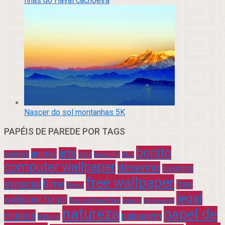
Ilhas do Havaí cachoeira
Nascer do sol montanhas 5K
PAPÉIS DE PAREDE POR TAGS
bonito
arte
animal
azul
animais
beautiful
blue
computer wallpaper
desenho
divertido
free wallpaper
especial
filme
free
filmes
legal
wallpaper for pc
free wallpaper free
infantil
interessante
natureza
papel de
música
paisagem
natural