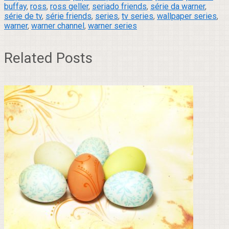
buffay
,
ross
,
ross geller
,
seriado friends
,
série da warner
,
série de tv
,
série friends
,
series
,
tv series
,
wallpaper series
,
warner
,
warner channel
,
warner series
Related Posts