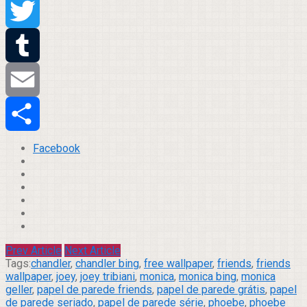
Pinterest
Twitter
Tumblr
Email
Compartilhar
Facebook
Prev Article
Next Article
Tags:
chandler
,
chandler bing
,
free wallpaper
,
friends
,
friends
wallpaper
,
joey
,
joey tribiani
,
monica
,
monica bing
,
monica
geller
,
papel de parede friends
,
papel de parede grátis
,
papel
de parede seriado
,
papel de parede série
,
phoebe
,
phoebe