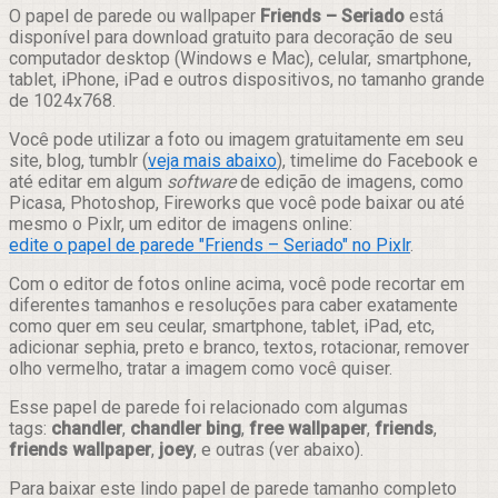
Compartilhar
O papel de parede ou wallpaper
Friends – Seriado
está
disponível para download gratuito para decoração de seu
computador desktop (Windows e Mac), celular, smartphone,
tablet, iPhone, iPad e outros dispositivos, no tamanho grande
de 1024x768.
Você pode utilizar a foto ou imagem gratuitamente em seu
site, blog, tumblr (
veja mais abaixo
), timelime do Facebook e
até editar em algum
software
de edição de imagens, como
Picasa, Photoshop, Fireworks que você pode baixar ou até
mesmo o Pixlr, um editor de imagens online:
edite o papel de parede "Friends – Seriado" no Pixlr
.
Com o editor de fotos online acima, você pode recortar em
diferentes tamanhos e resoluções para caber exatamente
como quer em seu ceular, smartphone, tablet, iPad, etc,
adicionar sephia, preto e branco, textos, rotacionar, remover
olho vermelho, tratar a imagem como você quiser.
Esse papel de parede foi relacionado com algumas
tags:
chandler
,
chandler bing
,
free wallpaper
,
friends
,
friends wallpaper
,
joey
, e outras (ver abaixo).
Para baixar este lindo papel de parede tamanho completo