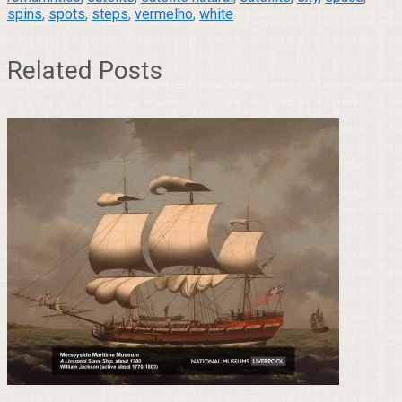
spins
,
spots
,
steps
,
vermelho
,
white
Related Posts