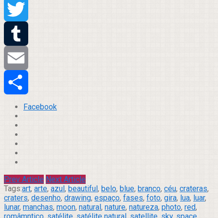
Pinterest
Twitter
Tumblr
Email
Compartilhar
Facebook
Prev Article
Next Article
Tags:
art
,
arte
,
azul
,
beautiful
,
belo
,
blue
,
branco
,
céu
,
crateras
,
craters
,
desenho
,
drawing
,
espaço
,
fases
,
foto
,
gira
,
lua
,
luar
,
lunar
,
manchas
,
moon
,
natural
,
nature
,
natureza
,
photo
,
red
,
româmntico
,
satélite
,
satélite natural
,
satellite
,
sky
,
space
,