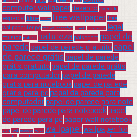
beautiful
blue
computer wallpaper
desenho
divertido
free wallpaper
especial
filme
free
filmes
legal
wallpaper for pc
free wallpaper free
infantil
interessante
natureza
papel de
música
paisagem
natural
parede
papel
papel de parede gratuito
de parede grátis
papel de parede
grátis gratuito
papel de parede grátis
para computador
papel de parede
grátis para notebook
papel de parede
grátis para pc
papel de parede para
computador
papel de parede para note
papel de parede para notebook
papel
de parede para pc
paper wall notebook
wallpaper
wallpaper for
rock
verde
praia
sucesso