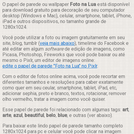
Compartilhar
O papel de parede ou wallpaper
Foto na Lua
está disponível
para download gratuito para decoração de seu computador
desktop (Windows e Mac), celular, smartphone, tablet, iPhone,
iPad e outros dispositivos, no tamanho grande de
1280x1024.
Você pode utilizar a foto ou imagem gratuitamente em seu
site, blog, tumblr (
veja mais abaixo
), timelime do Facebook e
até editar em algum
software
de edição de imagens, como
Picasa, Photoshop, Fireworks que você pode baixar ou até
mesmo o Pixlr, um editor de imagens online:
edite o papel de parede "Foto na Lua" no Pixlr
.
Com o editor de fotos online acima, você pode recortar em
diferentes tamanhos e resoluções para caber exatamente
como quer em seu ceular, smartphone, tablet, iPad, etc,
adicionar sephia, preto e branco, textos, rotacionar, remover
olho vermelho, tratar a imagem como você quiser.
Esse papel de parede foi relacionado com algumas tags:
art
,
arte
,
azul
,
beautiful
,
belo
,
blue
, e outras (ver abaixo).
Para baixar este lindo papel de parede tamanho completo
1280x1024 para pc e celular você pode clicar na imagem