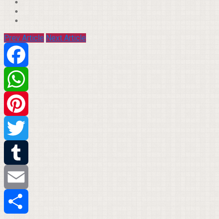
Prev Article
Next Article
Facebook
WhatsApp
Pinterest
Twitter
Tumblr
Email