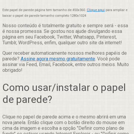
Este papel de parede página tem tamanho de 450x360.
Clique aqui
para ampliar e
baixar o papel de parede tamanho completo 1280x1024
Nosso conteúdo é totalmente gratuito e sempre será - essa
é nossa promessa. Se gostou nos ajude divulgando essa
página em seu Facebook, Twitter, Whatsapp, Pinterest,
Tumblr, WordPress, enfim, qualquer outro site da internet!
Quer receber automaticamente nossos melhores papéis de
parede?
Assine agora mesmo gratuitamente
. Você pode
assinar via Feed, Email, Facebook, entre outros meios. Muito
obrigado!
Como usar/instalar o papel
de parede?
Clique no papel de parede acima e o mesmo abrirá em uma
nova janela. Então clique com o botão direito do mouse em
cima da imagem e escolha a opção "Definir como plano de
fundo" se estiver usando Internet Explorer - ou "Definir como