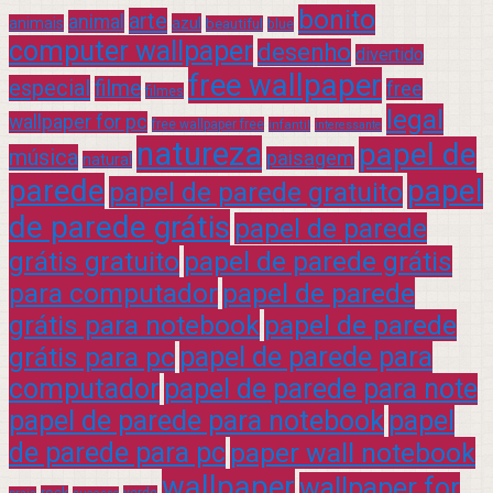
bonito
arte
animal
azul
animais
beautiful
blue
computer wallpaper
desenho
divertido
free wallpaper
especial
filme
free
filmes
legal
wallpaper for pc
free wallpaper free
infantil
interessante
natureza
papel de
música
paisagem
natural
parede
papel
papel de parede gratuito
de parede grátis
papel de parede
grátis gratuito
papel de parede grátis
para computador
papel de parede
grátis para notebook
papel de parede
grátis para pc
papel de parede para
computador
papel de parede para note
papel de parede para notebook
papel
de parede para pc
paper wall notebook
wallpaper
wallpaper for
rock
verde