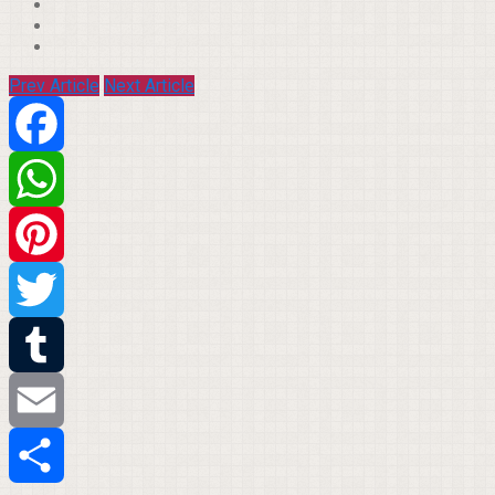
Prev Article
Next Article
Facebook
WhatsApp
Pinterest
Twitter
Tumblr
Email