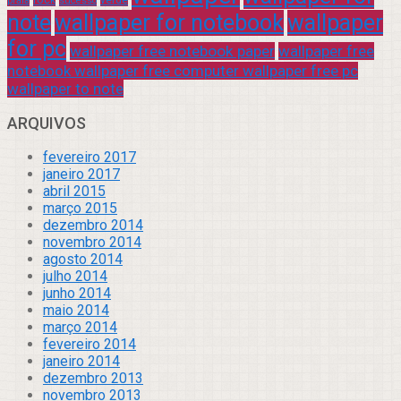
praia
sucesso
note
wallpaper for notebook
wallpaper
for pc
wallpaper free notebook paper
wallpaper free
notebook wallpaper free computer wallpaper free pc
wallpaper to note
ARQUIVOS
fevereiro 2017
janeiro 2017
abril 2015
março 2015
dezembro 2014
novembro 2014
agosto 2014
julho 2014
junho 2014
maio 2014
março 2014
fevereiro 2014
janeiro 2014
dezembro 2013
novembro 2013