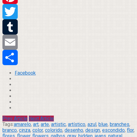
Pinterest
Twitter
Tumblr
Email
Compartilhar
Facebook
Prev Article
Next Article
Tags:
amarelo
,
art
,
arte
,
artistic
,
artístico
,
azul
,
blue
,
branches
,
branco
,
cinza
,
color
,
colorido
,
desenho
,
design
,
escondido
,
flor
,
flores
,
flower
,
flowers
,
galhos
,
gray
,
hidden
,
jeans
,
natural
,