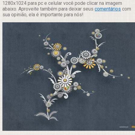
1280x1024 para pc e celular você pode clicar na imagem
abaixo. Aproveite também para deixar seus
comentários
com
sua opinião, ela é importante para nós!