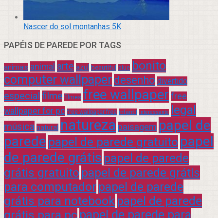
Nascer do sol montanhas 5K
PAPÉIS DE PAREDE POR TAGS
bonito
arte
animal
azul
animais
beautiful
blue
computer wallpaper
desenho
divertido
free wallpaper
especial
filme
free
filmes
legal
wallpaper for pc
free wallpaper free
infantil
interessante
natureza
papel de
música
paisagem
natural
parede
papel
papel de parede gratuito
de parede grátis
papel de parede
grátis gratuito
papel de parede grátis
para computador
papel de parede
grátis para notebook
papel de parede
grátis para pc
papel de parede para