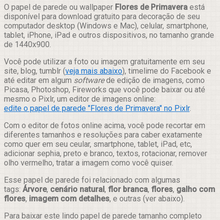
Compartilhar
O papel de parede ou wallpaper
Flores de Primavera
está
disponível para download gratuito para decoração de seu
computador desktop (Windows e Mac), celular, smartphone,
tablet, iPhone, iPad e outros dispositivos, no tamanho grande
de 1440x900.
Você pode utilizar a foto ou imagem gratuitamente em seu
site, blog, tumblr (
veja mais abaixo
), timelime do Facebook e
até editar em algum
software
de edição de imagens, como
Picasa, Photoshop, Fireworks que você pode baixar ou até
mesmo o Pixlr, um editor de imagens online:
edite o papel de parede "Flores de Primavera" no Pixlr
.
Com o editor de fotos online acima, você pode recortar em
diferentes tamanhos e resoluções para caber exatamente
como quer em seu ceular, smartphone, tablet, iPad, etc,
adicionar sephia, preto e branco, textos, rotacionar, remover
olho vermelho, tratar a imagem como você quiser.
Esse papel de parede foi relacionado com algumas
tags:
Árvore
,
cenário natural
,
flor branca
,
flores
,
galho com
flores
,
imagem com detalhes
, e outras (ver abaixo).
Para baixar este lindo papel de parede tamanho completo