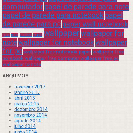
computador
papel de parede para note
papel de parede para notebook
papel
de parede para pc
paper wall notebook
wallpaper
wallpaper for
rock
verde
praia
sucesso
note
wallpaper for notebook
wallpaper
for pc
wallpaper free notebook paper
wallpaper free
notebook wallpaper free computer wallpaper free pc
wallpaper to note
ARQUIVOS
fevereiro 2017
janeiro 2017
abril 2015
março 2015
dezembro 2014
novembro 2014
agosto 2014
julho 2014
junho 2014