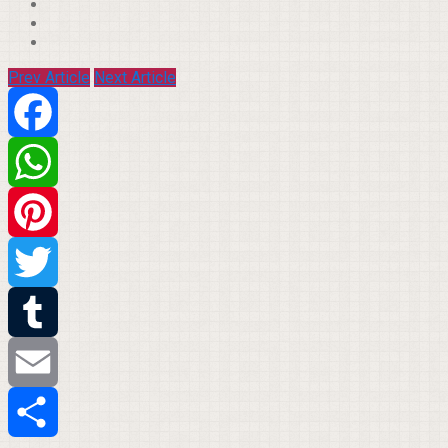
Prev Article
Next Article
Facebook
WhatsApp
Pinterest
Twitter
Tumblr
Email