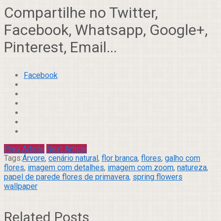
Compartilhe no Twitter,
Facebook, Whatsapp, Google+,
Pinterest, Email...
Facebook
Prev Article
Next Article
Tags:
Árvore
,
cenário natural
,
flor branca
,
flores
,
galho com
flores
,
imagem com detalhes
,
imagem com zoom
,
natureza
,
papel de parede flores de primavera
,
spring flowers
wallpaper
Related Posts