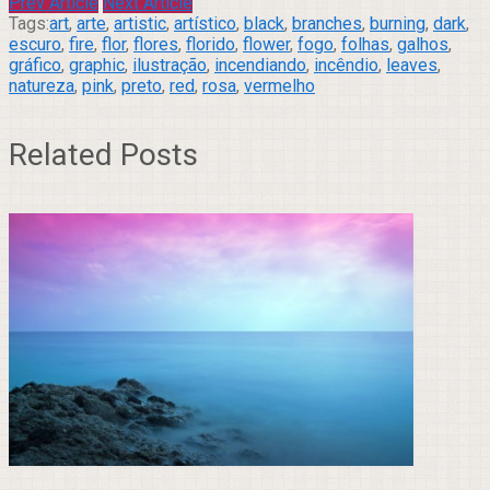
Prev Article
Next Article
Tags:
art
,
arte
,
artistic
,
artístico
,
black
,
branches
,
burning
,
dark
,
escuro
,
fire
,
flor
,
flores
,
florido
,
flower
,
fogo
,
folhas
,
galhos
,
gráfico
,
graphic
,
ilustração
,
incendiando
,
incêndio
,
leaves
,
natureza
,
pink
,
preto
,
red
,
rosa
,
vermelho
Related Posts