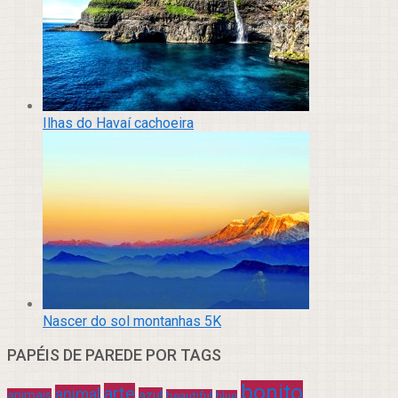
Ilhas do Havaí cachoeira
Nascer do sol montanhas 5K
PAPÉIS DE PAREDE POR TAGS
bonito
arte
animal
azul
animais
beautiful
blue