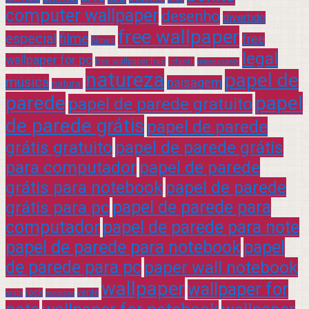
computer wallpaper
desenho
divertido
free wallpaper
especial
filme
free
filmes
legal
wallpaper for pc
free wallpaper free
infantil
interessante
natureza
papel de
música
paisagem
natural
parede
papel
papel de parede gratuito
de parede grátis
papel de parede
grátis gratuito
papel de parede grátis
para computador
papel de parede
grátis para notebook
papel de parede
grátis para pc
papel de parede para
computador
papel de parede para note
papel de parede para notebook
papel
de parede para pc
paper wall notebook
wallpaper
wallpaper for
rock
verde
praia
sucesso