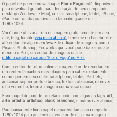
Compartilhar
O papel de parede ou wallpaper
Flor e Fogo
está disponível
para download gratuito para decoração de seu computador
desktop (Windows e Mac), celular, smartphone, tablet, iPhone,
iPad e outros dispositivos, no tamanho grande de
1280x1024.
Você pode utilizar a foto ou imagem gratuitamente em seu
site, blog, tumblr (
veja mais abaixo
), timelime do Facebook e
até editar em algum
software
de edição de imagens, como
Picasa, Photoshop, Fireworks que você pode baixar ou até
mesmo o Pixlr, um editor de imagens online:
edite o papel de parede "Flor e Fogo" no Pixlr
.
Com o editor de fotos online acima, você pode recortar em
diferentes tamanhos e resoluções para caber exatamente
como quer em seu ceular, smartphone, tablet, iPad, etc,
adicionar sephia, preto e branco, textos, rotacionar, remover
olho vermelho, tratar a imagem como você quiser.
Esse papel de parede foi relacionado com algumas tags:
art
,
arte
,
artistic
,
artístico
,
black
,
branches
, e outras (ver abaixo).
Para baixar este lindo papel de parede tamanho completo
1280x1024 para pc e celular você pode clicar na imagem