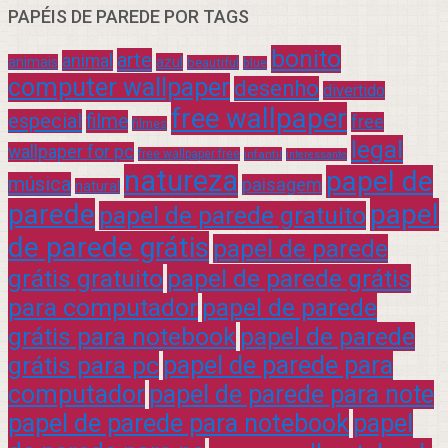
PAPÉIS DE PAREDE POR TAGS
bonito
arte
animal
azul
animais
beautiful
blue
computer wallpaper
desenho
divertido
free wallpaper
especial
filme
free
filmes
legal
wallpaper for pc
free wallpaper free
infantil
interessante
natureza
papel de
música
paisagem
natural
parede
papel
papel de parede gratuito
de parede grátis
papel de parede
grátis gratuito
papel de parede grátis
para computador
papel de parede
grátis para notebook
papel de parede
grátis para pc
papel de parede para
computador
papel de parede para note
papel de parede para notebook
papel