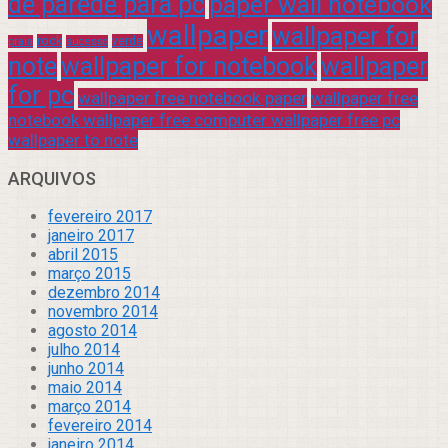
de parede para pc
paper wall notebook
wallpaper
wallpaper for
rock
verde
praia
sucesso
note
wallpaper for notebook
wallpaper
for pc
wallpaper free notebook paper
wallpaper free
notebook wallpaper free computer wallpaper free pc
wallpaper to note
ARQUIVOS
fevereiro 2017
janeiro 2017
abril 2015
março 2015
dezembro 2014
novembro 2014
agosto 2014
julho 2014
junho 2014
maio 2014
março 2014
fevereiro 2014
janeiro 2014