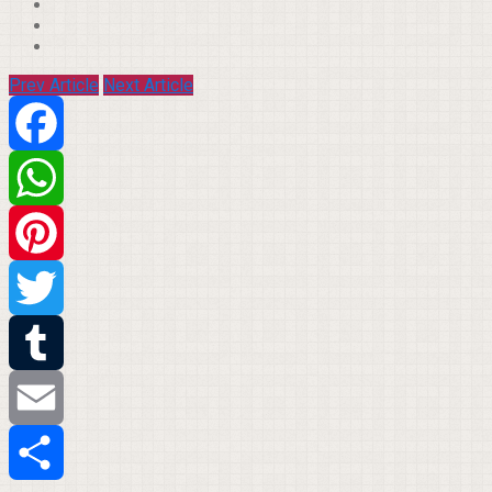
Prev Article
Next Article
Facebook
WhatsApp
Pinterest
Twitter
Tumblr
Email