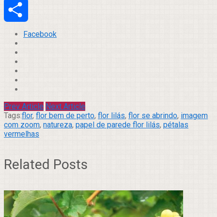
Email
Compartilhar
Facebook
Prev Article
Next Article
Tags:
flor
,
flor bem de perto
,
flor lilás
,
flor se abrindo
,
imagem
com zoom
,
natureza
,
papel de parede flor lilás
,
pétalas
vermelhas
Related Posts