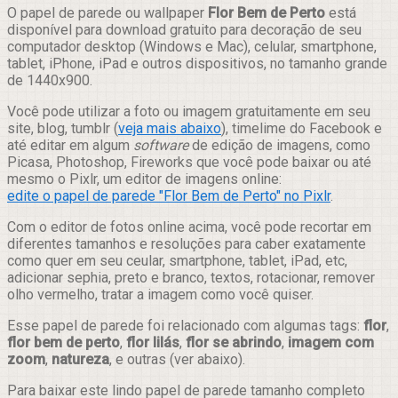
Compartilhar
O papel de parede ou wallpaper
Flor Bem de Perto
está
disponível para download gratuito para decoração de seu
computador desktop (Windows e Mac), celular, smartphone,
tablet, iPhone, iPad e outros dispositivos, no tamanho grande
de 1440x900.
Você pode utilizar a foto ou imagem gratuitamente em seu
site, blog, tumblr (
veja mais abaixo
), timelime do Facebook e
até editar em algum
software
de edição de imagens, como
Picasa, Photoshop, Fireworks que você pode baixar ou até
mesmo o Pixlr, um editor de imagens online:
edite o papel de parede "Flor Bem de Perto" no Pixlr
.
Com o editor de fotos online acima, você pode recortar em
diferentes tamanhos e resoluções para caber exatamente
como quer em seu ceular, smartphone, tablet, iPad, etc,
adicionar sephia, preto e branco, textos, rotacionar, remover
olho vermelho, tratar a imagem como você quiser.
Esse papel de parede foi relacionado com algumas tags:
flor
,
flor bem de perto
,
flor lilás
,
flor se abrindo
,
imagem com
zoom
,
natureza
, e outras (ver abaixo).
Para baixar este lindo papel de parede tamanho completo