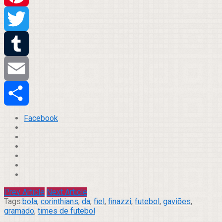
Pinterest
Twitter
Tumblr
Email
Compartilhar
Facebook
Prev Article
Next Article
Tags:
bola
,
corinthians
,
da
,
fiel
,
finazzi
,
futebol
,
gaviões
,
gramado
,
times de futebol