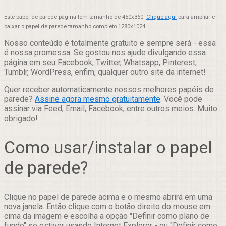
Este papel de parede página tem tamanho de 450x360.
Clique aqui
para ampliar e
baixar o papel de parede tamanho completo 1280x1024
Nosso conteúdo é totalmente gratuito e sempre será - essa
é nossa promessa. Se gostou nos ajude divulgando essa
página em seu Facebook, Twitter, Whatsapp, Pinterest,
Tumblr, WordPress, enfim, qualquer outro site da internet!
Quer receber automaticamente nossos melhores papéis de
parede?
Assine agora mesmo gratuitamente
. Você pode
assinar via Feed, Email, Facebook, entre outros meios. Muito
obrigado!
Como usar/instalar o papel
de parede?
Clique no papel de parede acima e o mesmo abrirá em uma
nova janela. Então clique com o botão direito do mouse em
cima da imagem e escolha a opção "Definir como plano de
fundo" se estiver usando Internet Explorer - ou "Definir como