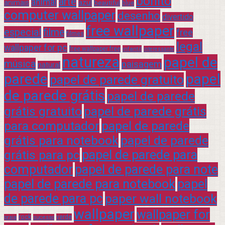
bonito
arte
animal
azul
animais
beautiful
blue
computer wallpaper
desenho
divertido
free wallpaper
especial
filme
free
filmes
legal
wallpaper for pc
free wallpaper free
infantil
interessante
natureza
papel de
música
paisagem
natural
parede
papel
papel de parede gratuito
de parede grátis
papel de parede
grátis gratuito
papel de parede grátis
para computador
papel de parede
grátis para notebook
papel de parede
grátis para pc
papel de parede para
computador
papel de parede para note
papel de parede para notebook
papel
de parede para pc
paper wall notebook
wallpaper
wallpaper for
rock
verde
praia
sucesso