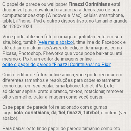
Compartilhar
O papel de parede ou wallpaper
Finazzi Corinthians
está
disponível para download gratuito para decoração de seu
computador desktop (Windows e Mac), celular, smartphone,
tablet, iPhone, iPad e outros dispositivos, no tamanho grande
de 1280x1024.
Você pode utilizar a foto ou imagem gratuitamente em seu
site, blog, tumblr (
veja mais abaixo
), timelime do Facebook e
até editar em algum
software
de edição de imagens, como
Picasa, Photoshop, Fireworks que você pode baixar ou até
mesmo o Pixlr, um editor de imagens online:
edite o papel de parede "Finazzi Corinthians" no Pixlr
.
Com o editor de fotos online acima, você pode recortar em
diferentes tamanhos e resoluções para caber exatamente
como quer em seu ceular, smartphone, tablet, iPad, etc,
adicionar sephia, preto e branco, textos, rotacionar, remover
olho vermelho, tratar a imagem como você quiser.
Esse papel de parede foi relacionado com algumas
tags:
bola
,
corinthians
,
da
,
fiel
,
finazzi
,
futebol
, e outras (ver
abaixo).
Para baixar este lindo papel de parede tamanho completo