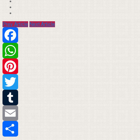
Prev Article
Next Article
Facebook
WhatsApp
Pinterest
Twitter
Tumblr
Email