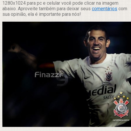
1280x1024 para pc e celular você pode clicar na imagem
abaixo. Aproveite também para deixar seus
comentários
com
sua opinião, ela é importante para nós!