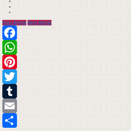
Prev Article
Next Article
Facebook
WhatsApp
Pinterest
Twitter
Tumblr
Email