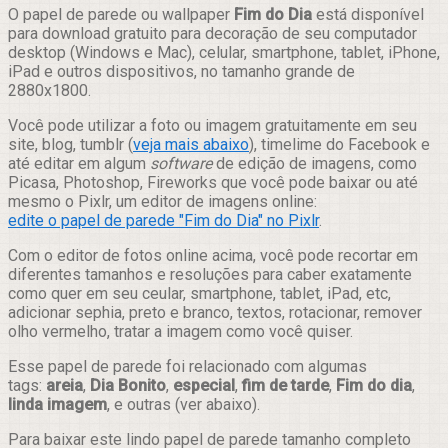
Compartilhar
O papel de parede ou wallpaper
Fim do Dia
está disponível
para download gratuito para decoração de seu computador
desktop (Windows e Mac), celular, smartphone, tablet, iPhone,
iPad e outros dispositivos, no tamanho grande de
2880x1800.
Você pode utilizar a foto ou imagem gratuitamente em seu
site, blog, tumblr (
veja mais abaixo
), timelime do Facebook e
até editar em algum
software
de edição de imagens, como
Picasa, Photoshop, Fireworks que você pode baixar ou até
mesmo o Pixlr, um editor de imagens online:
edite o papel de parede "Fim do Dia" no Pixlr
.
Com o editor de fotos online acima, você pode recortar em
diferentes tamanhos e resoluções para caber exatamente
como quer em seu ceular, smartphone, tablet, iPad, etc,
adicionar sephia, preto e branco, textos, rotacionar, remover
olho vermelho, tratar a imagem como você quiser.
Esse papel de parede foi relacionado com algumas
tags:
areia
,
Dia Bonito
,
especial
,
fim de tarde
,
Fim do dia
,
linda imagem
, e outras (ver abaixo).
Para baixar este lindo papel de parede tamanho completo