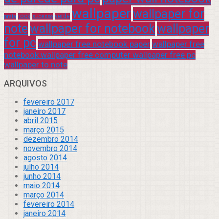
wallpaper
wallpaper for
rock
verde
praia
sucesso
note
wallpaper for notebook
wallpaper
for pc
wallpaper free notebook paper
wallpaper free
notebook wallpaper free computer wallpaper free pc
wallpaper to note
ARQUIVOS
fevereiro 2017
janeiro 2017
abril 2015
março 2015
dezembro 2014
novembro 2014
agosto 2014
julho 2014
junho 2014
maio 2014
março 2014
fevereiro 2014
janeiro 2014