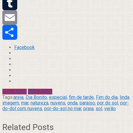
Twitter
Tumblr
Email
Compartilhar
Facebook
Prev Article
Next Article
Tags:
areia
,
Dia Bonito
,
especial
,
fim de tarde
,
Fim do dia
,
linda
imagem
,
mar
,
natureza
,
nuvens
,
onda
,
paraíso
,
por do sol
,
por-
do-dol com nuvens
,
por-do-sol no mar
,
praia
,
sol
,
verão
Related Posts