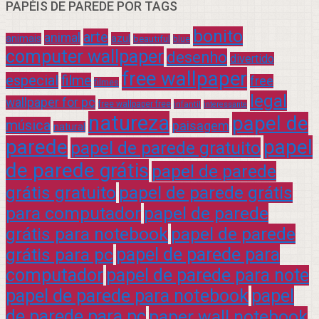
PAPÉIS DE PAREDE POR TAGS
bonito
arte
animal
azul
animais
beautiful
blue
computer wallpaper
desenho
divertido
free wallpaper
especial
filme
free
filmes
legal
wallpaper for pc
free wallpaper free
infantil
interessante
natureza
papel de
música
paisagem
natural
parede
papel
papel de parede gratuito
de parede grátis
papel de parede
grátis gratuito
papel de parede grátis
para computador
papel de parede
grátis para notebook
papel de parede
grátis para pc
papel de parede para
computador
papel de parede para note
papel de parede para notebook
papel
de parede para pc
paper wall notebook