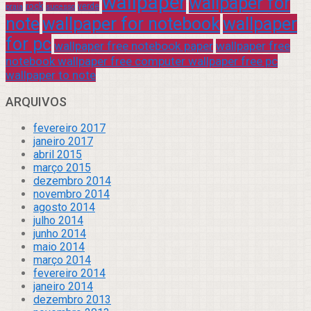
wallpaper
wallpaper for
rock
verde
praia
sucesso
note
wallpaper for notebook
wallpaper
for pc
wallpaper free notebook paper
wallpaper free
notebook wallpaper free computer wallpaper free pc
wallpaper to note
ARQUIVOS
fevereiro 2017
janeiro 2017
abril 2015
março 2015
dezembro 2014
novembro 2014
agosto 2014
julho 2014
junho 2014
maio 2014
março 2014
fevereiro 2014
janeiro 2014
dezembro 2013