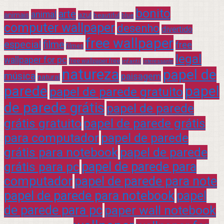
bonito
arte
animal
azul
animais
beautiful
blue
computer wallpaper
desenho
divertido
free wallpaper
especial
filme
free
filmes
legal
wallpaper for pc
free wallpaper free
infantil
interessante
natureza
papel de
música
paisagem
natural
parede
papel
papel de parede gratuito
de parede grátis
papel de parede
grátis gratuito
papel de parede grátis
para computador
papel de parede
grátis para notebook
papel de parede
grátis para pc
papel de parede para
computador
papel de parede para note
papel de parede para notebook
papel
de parede para pc
paper wall notebook