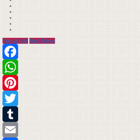
Prev Article
Next Article
Facebook
WhatsApp
Pinterest
Twitter
Tumblr