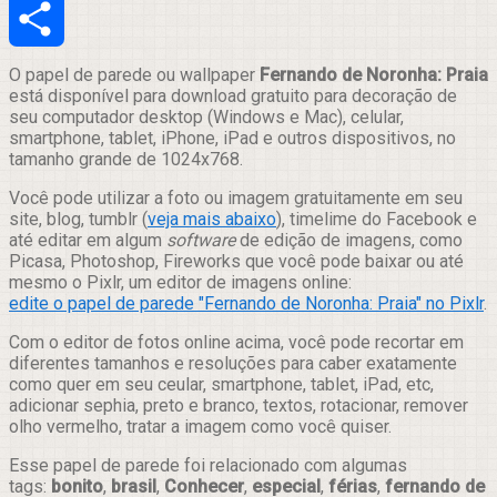
Email
Compartilhar
O papel de parede ou wallpaper
Fernando de Noronha: Praia
está disponível para download gratuito para decoração de
seu computador desktop (Windows e Mac), celular,
smartphone, tablet, iPhone, iPad e outros dispositivos, no
tamanho grande de 1024x768.
Você pode utilizar a foto ou imagem gratuitamente em seu
site, blog, tumblr (
veja mais abaixo
), timelime do Facebook e
até editar em algum
software
de edição de imagens, como
Picasa, Photoshop, Fireworks que você pode baixar ou até
mesmo o Pixlr, um editor de imagens online:
edite o papel de parede "Fernando de Noronha: Praia" no Pixlr
.
Com o editor de fotos online acima, você pode recortar em
diferentes tamanhos e resoluções para caber exatamente
como quer em seu ceular, smartphone, tablet, iPad, etc,
adicionar sephia, preto e branco, textos, rotacionar, remover
olho vermelho, tratar a imagem como você quiser.
Esse papel de parede foi relacionado com algumas
tags:
bonito
,
brasil
,
Conhecer
,
especial
,
férias
,
fernando de