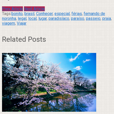
Prev Article
Next Article
Tags:
bonito
,
brasil
,
Conhecer
,
especial
,
férias
,
fernando de
noronha
,
legal
,
local
,
lugar
,
paradisíaco
,
paraíso
,
passeio
,
praia
,
viagem
,
Viajar
Related Posts