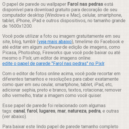
Compartilhar
O papel de parede ou wallpaper
Farol nas pedras
está
disponível para download gratuito para decoração de seu
computador desktop (Windows e Mac), celular, smartphone,
tablet, iPhone, iPad e outros dispositivos, no tamanho grande
de 1600x1200.
Você pode utilizar a foto ou imagem gratuitamente em seu
site, blog, tumblr (
veja mais abaixo
), timelime do Facebook e
até editar em algum
software
de edição de imagens, como
Picasa, Photoshop, Fireworks que você pode baixar ou até
mesmo o Pixlr, um editor de imagens online:
edite o papel de parede "Farol nas pedras" no Pixlr
.
Com o editor de fotos online acima, você pode recortar em
diferentes tamanhos e resoluções para caber exatamente
como quer em seu ceular, smartphone, tablet, iPad, etc,
adicionar sephia, preto e branco, textos, rotacionar, remover
olho vermelho, tratar a imagem como você quiser.
Esse papel de parede foi relacionado com algumas
tags:
canal
,
farol
,
lugares
,
mar
,
natureza
,
pedra
, e outras
(ver abaixo).
Para baixar este lindo papel de parede tamanho completo