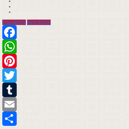
Prev Article
Next Article
Facebook
WhatsApp
Pinterest
Twitter
Tumblr
Email