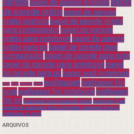
parede
papel
papel de parede gratuito
de parede grátis
papel de parede
grátis gratuito
papel de parede grátis
para computador
papel de parede
grátis para notebook
papel de parede
grátis para pc
papel de parede para
computador
papel de parede para note
papel de parede para notebook
papel
de parede para pc
paper wall notebook
wallpaper
wallpaper for
rock
verde
praia
sucesso
note
wallpaper for notebook
wallpaper
for pc
wallpaper free notebook paper
wallpaper free
notebook wallpaper free computer wallpaper free pc
wallpaper to note
ARQUIVOS