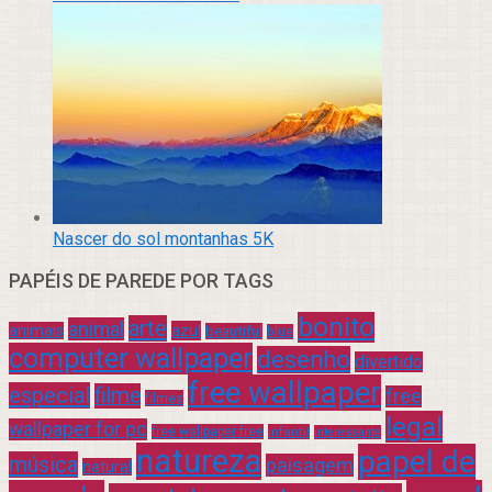
Nascer do sol montanhas 5K
PAPÉIS DE PAREDE POR TAGS
bonito
arte
animal
azul
animais
beautiful
blue
computer wallpaper
desenho
divertido
free wallpaper
especial
filme
free
filmes
legal
wallpaper for pc
free wallpaper free
infantil
interessante
natureza
papel de
música
paisagem
natural