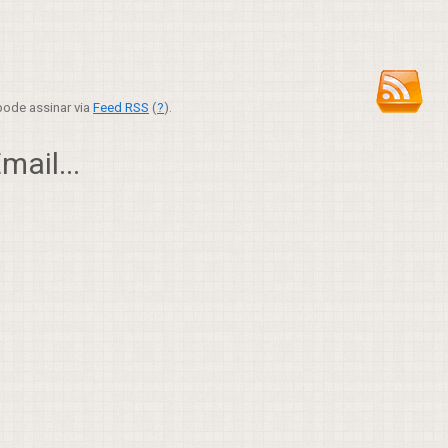
ode assinar via
Feed RSS
(
?
).
ail...