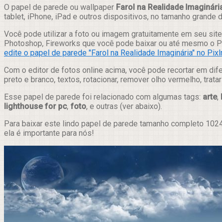
Compartilhar
O papel de parede ou wallpaper
Farol na Realidade Imaginári
tablet, iPhone, iPad e outros dispositivos, no tamanho grande
Você pode utilizar a foto ou imagem gratuitamente em seu site,
Photoshop, Fireworks que você pode baixar ou até mesmo o Pix
edite o papel de parede "Farol na Realidade Imaginária" no Pixl
Com o editor de fotos online acima, você pode recortar em dif
preto e branco, textos, rotacionar, remover olho vermelho, trat
Esse papel de parede foi relacionado com algumas tags:
arte
,
lighthouse for pc
,
foto
, e outras (ver abaixo).
Para baixar este lindo papel de parede tamanho completo 1024
ela é importante para nós!