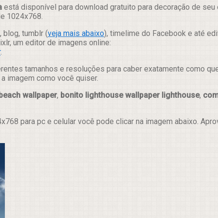
a
está disponível para download gratuito para decoração de seu
 de 1024x768.
 blog, tumblr (
veja mais abaixo
), timelime do Facebook e até ed
lr, um editor de imagens online:
r
.
erentes tamanhos e resoluções para caber exatamente como quer e
ar a imagem como você quiser.
beach wallpaper
,
bonito lighthouse wallpaper lighthouse
,
com
x768 para pc e celular você pode clicar na imagem abaixo. Apr