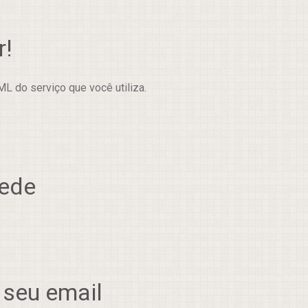
r!
L do serviço que você utiliza.
rede
 seu email