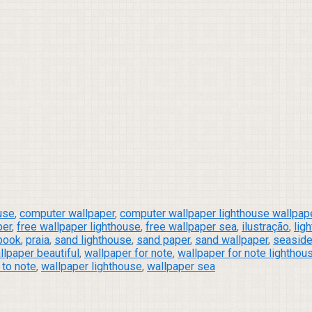
use
,
computer wallpaper
,
computer wallpaper lighthouse wallpape
per
,
free wallpaper lighthouse
,
free wallpaper sea
,
ilustração
,
lig
ebook
,
praia
,
sand lighthouse
,
sand paper
,
sand wallpaper
,
seaside
llpaper beautiful
,
wallpaper for note
,
wallpaper for note lighthou
 to note
,
wallpaper lighthouse
,
wallpaper sea