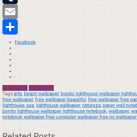
Tumblr
Email
Compartilhar
Facebook
Prev Article
Next Article
Tags:
arte
,
beach wallpaper
,
bonito lighthouse wallpaper lightho
free wallpaper
,
free wallpaper beautiful
,
free wallpaper free pa
lighthouse sea
,
lighthouse wallpaper
,
natureza
,
paper wall not
bonito lighthouse wallpaper lighthouse notebook
,
wallpaper
,
wa
notebook wallpaper free computer wallpaper free pc wallpaper
Related Posts