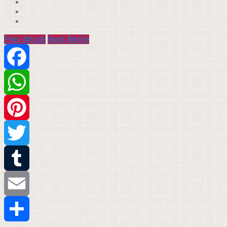
Prev Article
Next Article
Facebook
WhatsApp
Pinterest
Twitter
Tumblr
Email