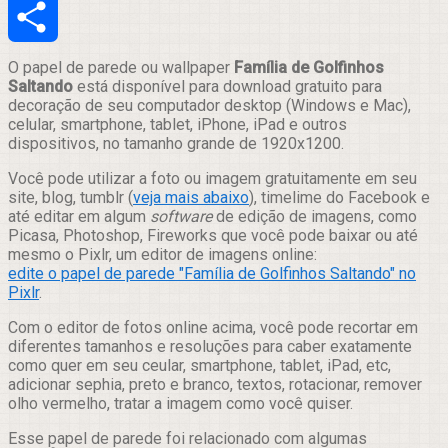
Email
Compartilhar
O papel de parede ou wallpaper
Família de Golfinhos
Saltando
está disponível para download gratuito para
decoração de seu computador desktop (Windows e Mac),
celular, smartphone, tablet, iPhone, iPad e outros
dispositivos, no tamanho grande de 1920x1200.
Você pode utilizar a foto ou imagem gratuitamente em seu
site, blog, tumblr (
veja mais abaixo
), timelime do Facebook e
até editar em algum
software
de edição de imagens, como
Picasa, Photoshop, Fireworks que você pode baixar ou até
mesmo o Pixlr, um editor de imagens online:
edite o papel de parede "Família de Golfinhos Saltando" no
Pixlr
.
Com o editor de fotos online acima, você pode recortar em
diferentes tamanhos e resoluções para caber exatamente
como quer em seu ceular, smartphone, tablet, iPad, etc,
adicionar sephia, preto e branco, textos, rotacionar, remover
olho vermelho, tratar a imagem como você quiser.
Esse papel de parede foi relacionado com algumas