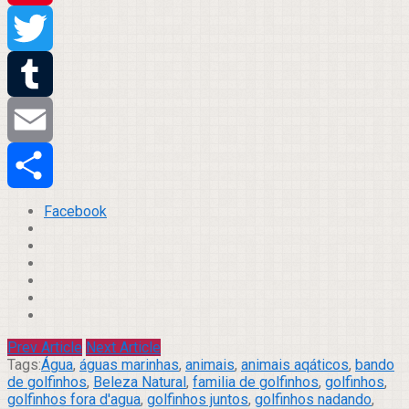
Pinterest
Twitter
Tumblr
Email
Compartilhar
Facebook
Prev Article
Next Article
Tags:
Água
,
águas marinhas
,
animais
,
animais aqáticos
,
bando
de golfinhos
,
Beleza Natural
,
familia de golfinhos
,
golfinhos
,
golfinhos fora d'agua
,
golfinhos juntos
,
golfinhos nadando
,