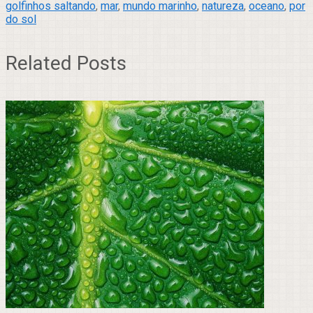
golfinhos saltando
,
mar
,
mundo marinho
,
natureza
,
oceano
,
por
do sol
Related Posts