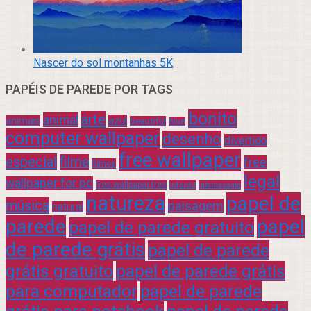
Nascer do sol montanhas 5K
PAPÉIS DE PAREDE POR TAGS
bonito
arte
animal
azul
animais
beautiful
blue
computer wallpaper
desenho
divertido
free wallpaper
especial
filme
free
filmes
legal
wallpaper for pc
free wallpaper free
infantil
interessante
natureza
papel de
música
paisagem
natural
parede
papel
papel de parede gratuito
de parede grátis
papel de parede
grátis gratuito
papel de parede grátis
para computador
papel de parede