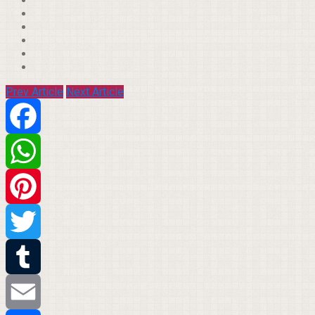
Prev Article
Next Article
Facebook
WhatsApp
Pinterest
Twitter
Tumblr