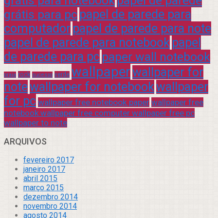
grátis para notebook
papel de parede
grátis para pc
papel de parede para
computador
papel de parede para note
papel de parede para notebook
papel
de parede para pc
paper wall notebook
wallpaper
wallpaper for
rock
verde
praia
sucesso
note
wallpaper for notebook
wallpaper
for pc
wallpaper free notebook paper
wallpaper free
notebook wallpaper free computer wallpaper free pc
wallpaper to note
ARQUIVOS
fevereiro 2017
janeiro 2017
abril 2015
março 2015
dezembro 2014
novembro 2014
agosto 2014