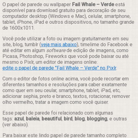
Compartilhar
O papel de parede ou wallpaper
Fail Whale – Verde
está
disponível para download gratuito para decoração de seu
computador desktop (Windows e Mac), celular, smartphone,
tablet, iPhone, iPad e outros dispositivos, no tamanho grande
de 1600x1011.
Você pode utilizar a foto ou imagem gratuitamente em seu
site, blog, tumblr (
veja mais abaixo
), timelime do Facebook e
até editar em algum
software
de edição de imagens, como
Picasa, Photoshop, Fireworks que você pode baixar ou até
mesmo o Pixlr, um editor de imagens online:
edite o papel de parede "Fail Whale – Verde" no Pixlr
.
Com o editor de fotos online acima, você pode recortar em
diferentes tamanhos e resoluções para caber exatamente
como quer em seu ceular, smartphone, tablet, iPad, etc,
adicionar sephia, preto e branco, textos, rotacionar, remover
olho vermelho, tratar a imagem como você quiser.
Esse papel de parede foi relacionado com algumas
tags:
azul
,
baleia
,
beautiful
,
bird
,
blog
,
blogging
, e outras
(ver abaixo).
Para baixar este lindo papel de parede tamanho completo