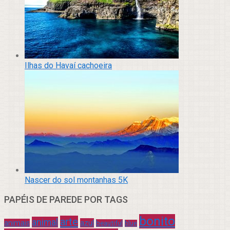
Ilhas do Havaí cachoeira
Nascer do sol montanhas 5K
PAPÉIS DE PAREDE POR TAGS
bonito
arte
animal
azul
animais
beautiful
blue