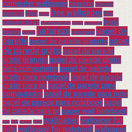
computer wallpaper
desenho
divertido
free wallpaper
especial
filme
free
filmes
legal
wallpaper for pc
free wallpaper free
infantil
interessante
natureza
papel de
música
paisagem
natural
parede
papel
papel de parede gratuito
de parede grátis
papel de parede
grátis gratuito
papel de parede grátis
para computador
papel de parede
grátis para notebook
papel de parede
grátis para pc
papel de parede para
computador
papel de parede para note
papel de parede para notebook
papel
de parede para pc
paper wall notebook
wallpaper
wallpaper for
rock
verde
praia
sucesso
note
wallpaper for notebook
wallpaper