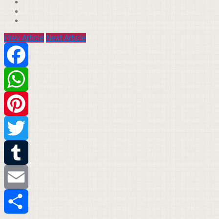
Prev Article
Next Article
Facebook
WhatsApp
Pinterest
Twitter
Tumblr
Email