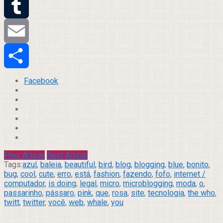
Twitter
Tumblr
Email
Compartilhar
Facebook
Prev Article
Next Article
Tags:
azul
,
baleia
,
beautiful
,
bird
,
blog
,
blogging
,
blue
,
bonito
,
bug
,
cool
,
cute
,
erro
,
está
,
fashion
,
fazendo
,
fofo
,
internet /
computador
,
is doing
,
legal
,
micro
,
microblogging
,
moda
,
o
,
passarinho
,
pássaro
,
pink
,
que
,
rosa
,
site
,
tecnologia
,
the who
,
twitt
,
twitter
,
você
,
web
,
whale
,
you