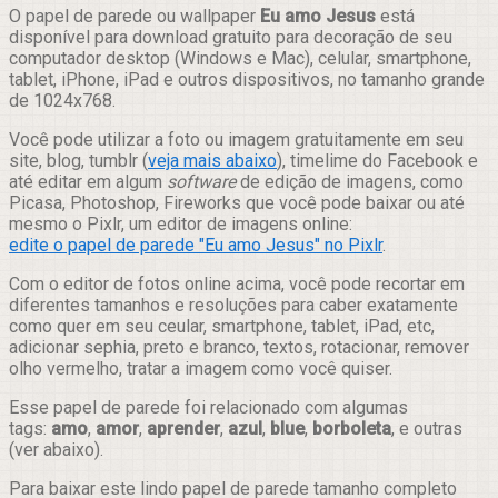
Compartilhar
O papel de parede ou wallpaper
Eu amo Jesus
está
disponível para download gratuito para decoração de seu
computador desktop (Windows e Mac), celular, smartphone,
tablet, iPhone, iPad e outros dispositivos, no tamanho grande
de 1024x768.
Você pode utilizar a foto ou imagem gratuitamente em seu
site, blog, tumblr (
veja mais abaixo
), timelime do Facebook e
até editar em algum
software
de edição de imagens, como
Picasa, Photoshop, Fireworks que você pode baixar ou até
mesmo o Pixlr, um editor de imagens online:
edite o papel de parede "Eu amo Jesus" no Pixlr
.
Com o editor de fotos online acima, você pode recortar em
diferentes tamanhos e resoluções para caber exatamente
como quer em seu ceular, smartphone, tablet, iPad, etc,
adicionar sephia, preto e branco, textos, rotacionar, remover
olho vermelho, tratar a imagem como você quiser.
Esse papel de parede foi relacionado com algumas
tags:
amo
,
amor
,
aprender
,
azul
,
blue
,
borboleta
, e outras
(ver abaixo).
Para baixar este lindo papel de parede tamanho completo