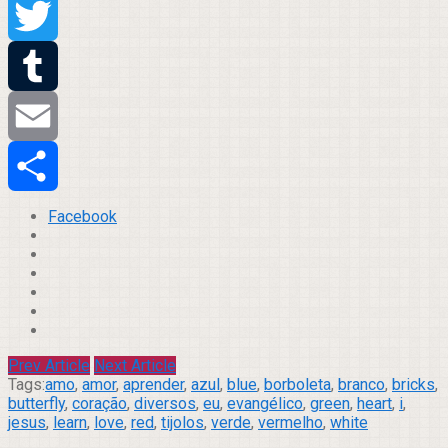
Pinterest
Twitter
Tumblr
Email
Compartilhar
Facebook
Prev Article
Next Article
Tags:
amo
,
amor
,
aprender
,
azul
,
blue
,
borboleta
,
branco
,
bricks
,
butterfly
,
coração
,
diversos
,
eu
,
evangélico
,
green
,
heart
,
i
,
jesus
,
learn
,
love
,
red
,
tijolos
,
verde
,
vermelho
,
white