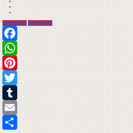
Prev Article
Next Article
Facebook
WhatsApp
Pinterest
Twitter
Tumblr
Email