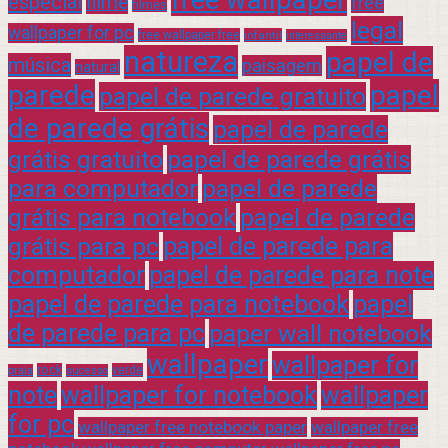
especial
filme
free
filmes
legal
wallpaper for pc
free wallpaper free
infantil
interessante
natureza
papel de
música
paisagem
natural
parede
papel
papel de parede gratuito
de parede grátis
papel de parede
grátis gratuito
papel de parede grátis
para computador
papel de parede
grátis para notebook
papel de parede
grátis para pc
papel de parede para
computador
papel de parede para note
papel de parede para notebook
papel
de parede para pc
paper wall notebook
wallpaper
wallpaper for
rock
verde
praia
sucesso
note
wallpaper for notebook
wallpaper
for pc
wallpaper free notebook paper
wallpaper free