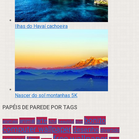
Ilhas do Havaí cachoeira
Nascer do sol montanhas 5K
PAPÉIS DE PAREDE POR TAGS
bonito
arte
animal
azul
animais
beautiful
blue
computer wallpaper
desenho
divertido
free wallpaper