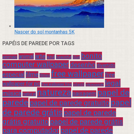
Nascer do sol montanhas 5K
PAPÉIS DE PAREDE POR TAGS
bonito
arte
animal
azul
animais
beautiful
blue
computer wallpaper
desenho
divertido
free wallpaper
especial
filme
free
filmes
legal
wallpaper for pc
free wallpaper free
infantil
interessante
natureza
papel de
música
paisagem
natural
parede
papel
papel de parede gratuito
de parede grátis
papel de parede
grátis gratuito
papel de parede grátis
para computador
papel de parede