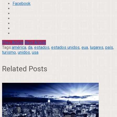
Facebook
Prev Article
Next Article
Tags:
américa
,
da
,
estados
,
estados unidos
,
eua
,
lugares
,
país
,
turismo
,
unidos
,
usa
Related Posts