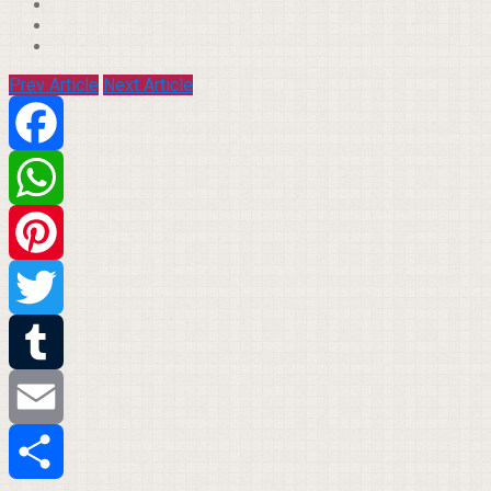
Prev Article
Next Article
Facebook
WhatsApp
Pinterest
Twitter
Tumblr
Email