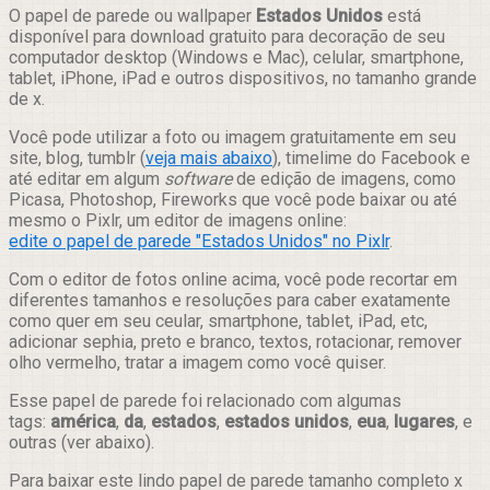
Compartilhar
O papel de parede ou wallpaper
Estados Unidos
está
disponível para download gratuito para decoração de seu
computador desktop (Windows e Mac), celular, smartphone,
tablet, iPhone, iPad e outros dispositivos, no tamanho grande
de x.
Você pode utilizar a foto ou imagem gratuitamente em seu
site, blog, tumblr (
veja mais abaixo
), timelime do Facebook e
até editar em algum
software
de edição de imagens, como
Picasa, Photoshop, Fireworks que você pode baixar ou até
mesmo o Pixlr, um editor de imagens online:
edite o papel de parede "Estados Unidos" no Pixlr
.
Com o editor de fotos online acima, você pode recortar em
diferentes tamanhos e resoluções para caber exatamente
como quer em seu ceular, smartphone, tablet, iPad, etc,
adicionar sephia, preto e branco, textos, rotacionar, remover
olho vermelho, tratar a imagem como você quiser.
Esse papel de parede foi relacionado com algumas
tags:
américa
,
da
,
estados
,
estados unidos
,
eua
,
lugares
, e
outras (ver abaixo).
Para baixar este lindo papel de parede tamanho completo x