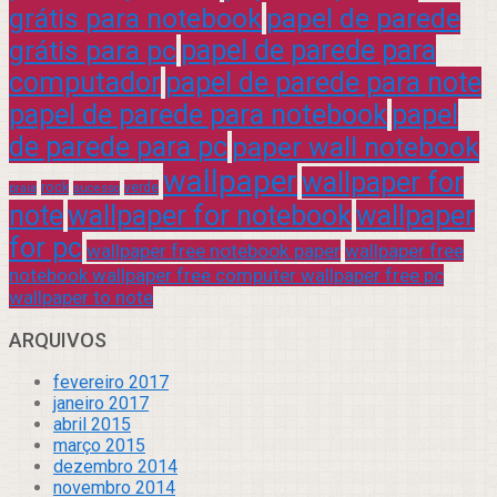
grátis para notebook
papel de parede
grátis para pc
papel de parede para
computador
papel de parede para note
papel de parede para notebook
papel
de parede para pc
paper wall notebook
wallpaper
wallpaper for
rock
verde
praia
sucesso
note
wallpaper for notebook
wallpaper
for pc
wallpaper free notebook paper
wallpaper free
notebook wallpaper free computer wallpaper free pc
wallpaper to note
ARQUIVOS
fevereiro 2017
janeiro 2017
abril 2015
março 2015
dezembro 2014
novembro 2014