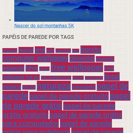
Nascer do sol montanhas 5K
PAPÉIS DE PAREDE POR TAGS
bonito
arte
animal
azul
animais
beautiful
blue
computer wallpaper
desenho
divertido
free wallpaper
especial
filme
free
filmes
legal
wallpaper for pc
free wallpaper free
infantil
interessante
natureza
papel de
música
paisagem
natural
parede
papel
papel de parede gratuito
de parede grátis
papel de parede
grátis gratuito
papel de parede grátis
para computador
papel de parede
grátis para notebook
papel de parede