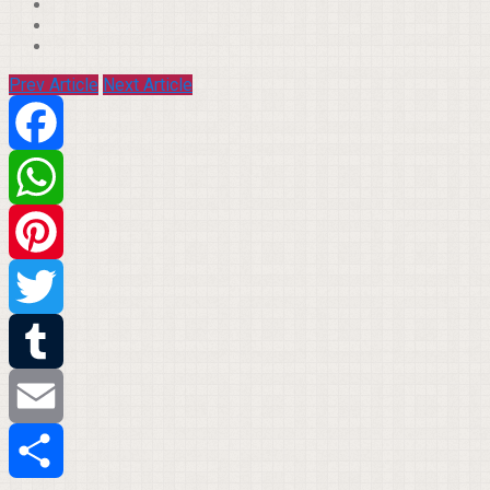
Prev Article
Next Article
Facebook
WhatsApp
Pinterest
Twitter
Tumblr
Email