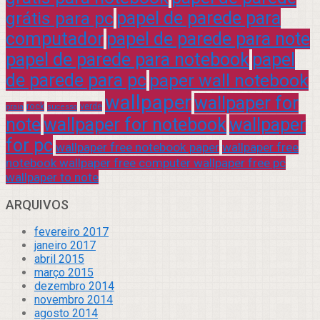
grátis para pc
papel de parede para
computador
papel de parede para note
papel de parede para notebook
papel
de parede para pc
paper wall notebook
wallpaper
wallpaper for
rock
verde
praia
sucesso
note
wallpaper for notebook
wallpaper
for pc
wallpaper free notebook paper
wallpaper free
notebook wallpaper free computer wallpaper free pc
wallpaper to note
ARQUIVOS
fevereiro 2017
janeiro 2017
abril 2015
março 2015
dezembro 2014
novembro 2014
agosto 2014