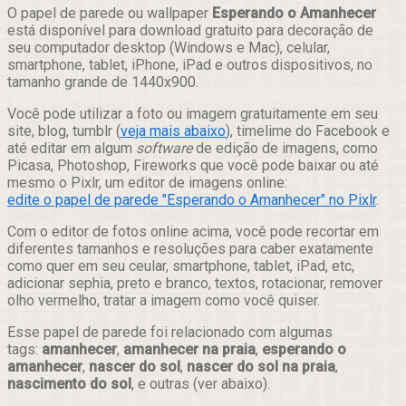
Compartilhar
O papel de parede ou wallpaper
Esperando o Amanhecer
está disponível para download gratuito para decoração de
seu computador desktop (Windows e Mac), celular,
smartphone, tablet, iPhone, iPad e outros dispositivos, no
tamanho grande de 1440x900.
Você pode utilizar a foto ou imagem gratuitamente em seu
site, blog, tumblr (
veja mais abaixo
), timelime do Facebook e
até editar em algum
software
de edição de imagens, como
Picasa, Photoshop, Fireworks que você pode baixar ou até
mesmo o Pixlr, um editor de imagens online:
edite o papel de parede "Esperando o Amanhecer" no Pixlr
.
Com o editor de fotos online acima, você pode recortar em
diferentes tamanhos e resoluções para caber exatamente
como quer em seu ceular, smartphone, tablet, iPad, etc,
adicionar sephia, preto e branco, textos, rotacionar, remover
olho vermelho, tratar a imagem como você quiser.
Esse papel de parede foi relacionado com algumas
tags:
amanhecer
,
amanhecer na praia
,
esperando o
amanhecer
,
nascer do sol
,
nascer do sol na praia
,
nascimento do sol
, e outras (ver abaixo).