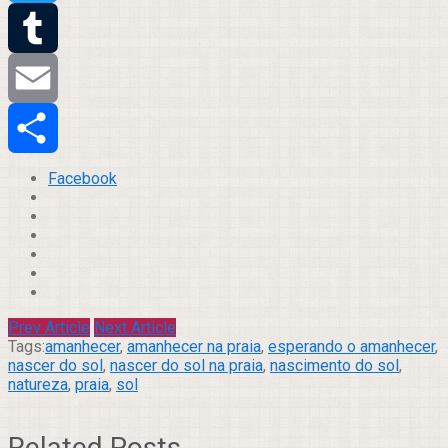
Twitter
Tumblr
Email
Compartilhar
Facebook
Prev Article
Next Article
Tags:
amanhecer
,
amanhecer na praia
,
esperando o amanhecer
,
nascer do sol
,
nascer do sol na praia
,
nascimento do sol
,
natureza
,
praia
,
sol
Related Posts