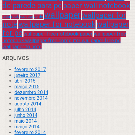
de parede para pc
paper wall notebook
wallpaper
wallpaper for
rock
verde
praia
sucesso
note
wallpaper for notebook
wallpaper
for pc
wallpaper free notebook paper
wallpaper free
notebook wallpaper free computer wallpaper free pc
wallpaper to note
ARQUIVOS
fevereiro 2017
janeiro 2017
abril 2015
março 2015
dezembro 2014
novembro 2014
agosto 2014
julho 2014
junho 2014
maio 2014
março 2014
fevereiro 2014