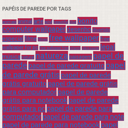
PAPÉIS DE PAREDE POR TAGS
bonito
arte
animal
azul
animais
beautiful
blue
computer wallpaper
desenho
divertido
free wallpaper
especial
filme
free
filmes
legal
wallpaper for pc
free wallpaper free
infantil
interessante
natureza
papel de
música
paisagem
natural
parede
papel
papel de parede gratuito
de parede grátis
papel de parede
grátis gratuito
papel de parede grátis
para computador
papel de parede
grátis para notebook
papel de parede
grátis para pc
papel de parede para
computador
papel de parede para note
papel de parede para notebook
papel