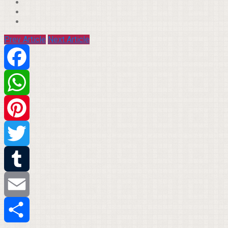
Prev Article
Next Article
Facebook
WhatsApp
Pinterest
Twitter
Tumblr
Email