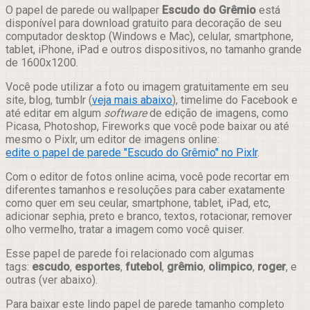
Compartilhar
O papel de parede ou wallpaper
Escudo do Grêmio
está
disponível para download gratuito para decoração de seu
computador desktop (Windows e Mac), celular, smartphone,
tablet, iPhone, iPad e outros dispositivos, no tamanho grande
de 1600x1200.
Você pode utilizar a foto ou imagem gratuitamente em seu
site, blog, tumblr (
veja mais abaixo
), timelime do Facebook e
até editar em algum
software
de edição de imagens, como
Picasa, Photoshop, Fireworks que você pode baixar ou até
mesmo o Pixlr, um editor de imagens online:
edite o papel de parede "Escudo do Grêmio" no Pixlr
.
Com o editor de fotos online acima, você pode recortar em
diferentes tamanhos e resoluções para caber exatamente
como quer em seu ceular, smartphone, tablet, iPad, etc,
adicionar sephia, preto e branco, textos, rotacionar, remover
olho vermelho, tratar a imagem como você quiser.
Esse papel de parede foi relacionado com algumas
tags:
escudo
,
esportes
,
futebol
,
grêmio
,
olimpico
,
roger
, e
outras (ver abaixo).
Para baixar este lindo papel de parede tamanho completo