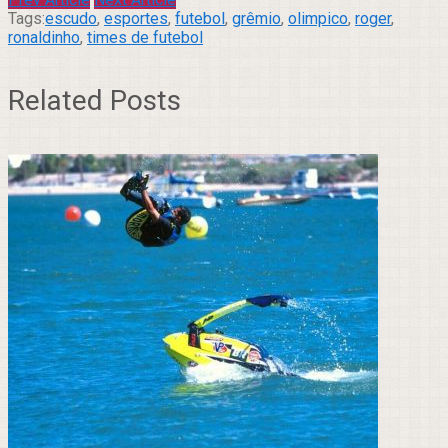
Tags:
escudo
,
esportes
,
futebol
,
grêmio
,
olimpico
,
roger
,
ronaldinho
,
times de futebol
Related Posts