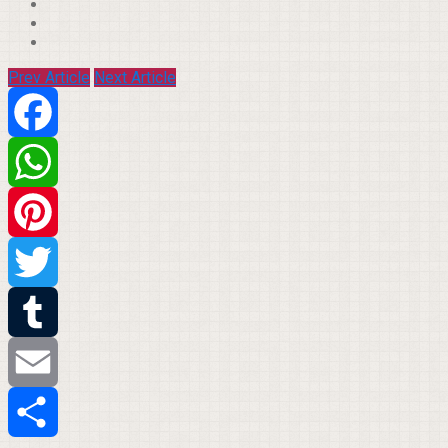
Prev Article
Next Article
Facebook
WhatsApp
Pinterest
Twitter
Tumblr
Email