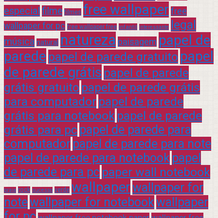
free wallpaper
especial
filme
free
filmes
legal
wallpaper for pc
free wallpaper free
infantil
interessante
natureza
papel de
música
paisagem
natural
parede
papel
papel de parede gratuito
de parede grátis
papel de parede
grátis gratuito
papel de parede grátis
para computador
papel de parede
grátis para notebook
papel de parede
grátis para pc
papel de parede para
computador
papel de parede para note
papel de parede para notebook
papel
de parede para pc
paper wall notebook
wallpaper
wallpaper for
rock
verde
praia
sucesso
note
wallpaper for notebook
wallpaper
for pc
wallpaper free notebook paper
wallpaper free