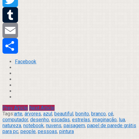
Twitter
Tumblr
Email
Compartilhar
Facebook
Prev Article
Next Article
Tags:
arte
,
árvores
,
azul
,
beautiful
,
bonito
,
branco
,
cé
,
computador
,
desenho
,
escadas
,
estrelas
,
imaginação
,
lua
,
natureza
,
notebook
,
nuvens
,
paisagem
,
papel de parede grátis
para pc
,
people
,
pessoas
,
pintura