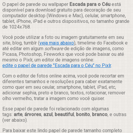
Compartilhar
O papel de parede ou wallpaper
Escada para o Céu
está
disponível para download gratuito para decoração de seu
computador desktop (Windows e Mac), celular, smartphone,
tablet, iPhone, iPad e outros dispositivos, no tamanho grande
de 1024x768.
Você pode utilizar a foto ou imagem gratuitamente em seu
site, blog, tumblr (
veja mais abaixo
), timelime do Facebook e
até editar em algum
software
de edição de imagens, como
Picasa, Photoshop, Fireworks que você pode baixar ou até
mesmo o Pixlr, um editor de imagens online:
edite o papel de parede "Escada para o Céu" no Pixlr
.
Com o editor de fotos online acima, você pode recortar em
diferentes tamanhos e resoluções para caber exatamente
como quer em seu ceular, smartphone, tablet, iPad, etc,
adicionar sephia, preto e branco, textos, rotacionar, remover
olho vermelho, tratar a imagem como você quiser.
Esse papel de parede foi relacionado com algumas
tags:
arte
,
árvores
,
azul
,
beautiful
,
bonito
,
branco
, e outras
(ver abaixo).
Para baixar este lindo papel de parede tamanho completo