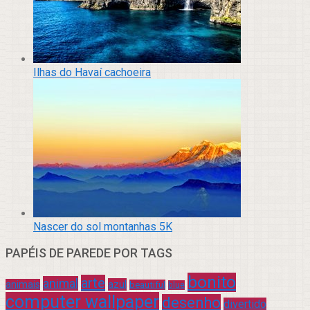
Ilhas do Havaí cachoeira
Nascer do sol montanhas 5K
PAPÉIS DE PAREDE POR TAGS
bonito
arte
animal
azul
animais
beautiful
blue
computer wallpaper
desenho
divertido